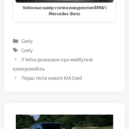
Volvo має намір стати конкурентом BMW і
Mercedes-Benz
Категорії
Geely
Позначки
Geely
У Volvo розказали про майбутній
електромобіль
Перші тести нового KIA Ceed