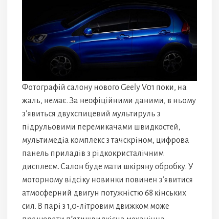
Фотографій салону нового Geely V01 поки, на
жаль, немає. За неофіційними даними, в ньому
з’явиться двухспицевий мультируль з
підрульовими перемикачами швидкостей,
мультимедіа комплекс з тачскріном, цифрова
панель приладів з рідкокристалічним
дисплеєм. Салон буде мати шкіряну обробку. У
моторному відсіку новинки повинен з’явитися
атмосферний двигун потужністю 68 кінських
сил. В парі з 1,0-літровим движком може