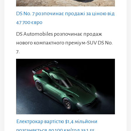
DS No. 7 розпочинає продажі за ціною від
47 700 євро
DS Automobiles розпочинає продаж
нового компактного преміум-SUV DS No.
7.
Електрокар вартістю $1,4 мільйони
розганяється до 100 км/год за 1,55