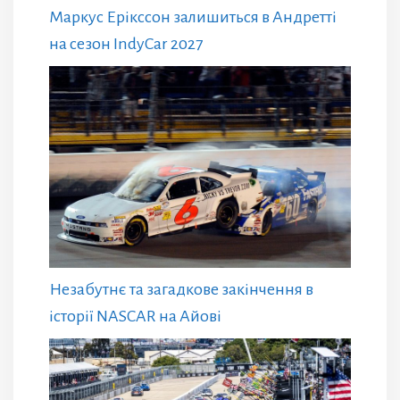
Маркус Ерікссон залишиться в Андретті
на сезон IndyCar 2027
Незабутнє та загадкове закінчення в
історії NASCAR на Айові