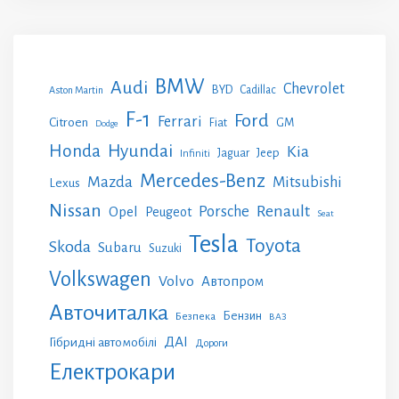
BMW
Audi
Chevrolet
BYD
Cadillac
Aston Martin
F-1
Ford
Ferrari
Citroen
GM
Fiat
Dodge
Honda
Hyundai
Kia
Jeep
Jaguar
Infiniti
Mercedes-Benz
Mazda
Mitsubishi
Lexus
Nissan
Renault
Porsche
Opel
Peugeot
Seat
Tesla
Toyota
Skoda
Subaru
Suzuki
Volkswagen
Volvo
Автопром
Авточиталка
Бензин
Безпека
ВАЗ
ДАІ
Гібридні автомобілі
Дороги
Електрокари