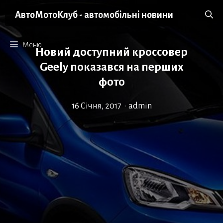
Перейти
АвтоМотоКлуб - автомобільні новини
до
вмісту
Меню
Новий доступний кроссовер
Geely показався на перших
фото
16 Січня, 2017
•
admin