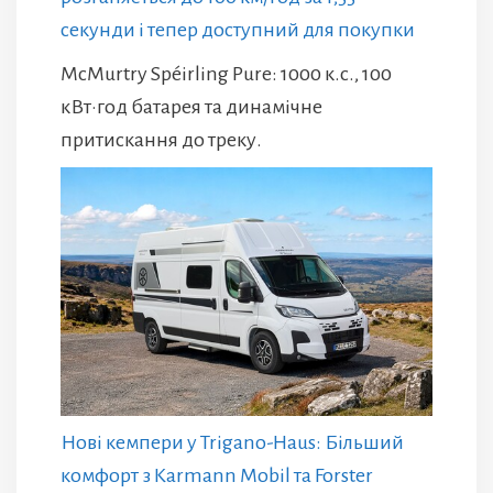
секунди і тепер доступний для покупки
McMurtry Spéirling Pure: 1000 к.с., 100
кВт·год батарея та динамічне
притискання до треку.
Нові кемпери у Trigano-Haus: Більший
комфорт з Karmann Mobil та Forster