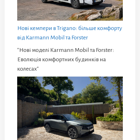
Нові кемпери в Trigano: більше комфорту
від Karmann Mobil та Forster
"Нові моделі Karmann Mobil та Forster:
Еволюція комфортних будинків на
колесах"