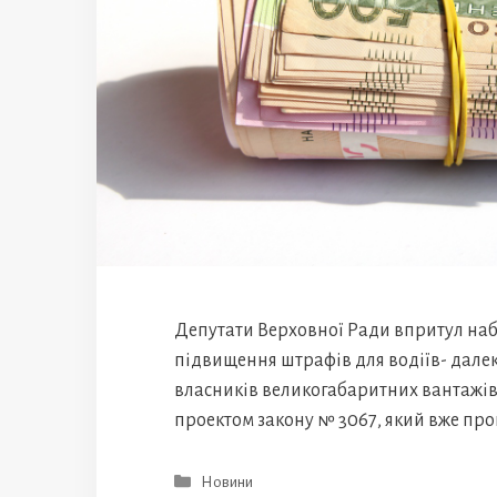
Депутати Верховної Ради впритул на
підвищення штрафів для водіїв- далек
власників великогабаритних вантажіво
проектом закону № 3067, який вже п
Категорії
Новини