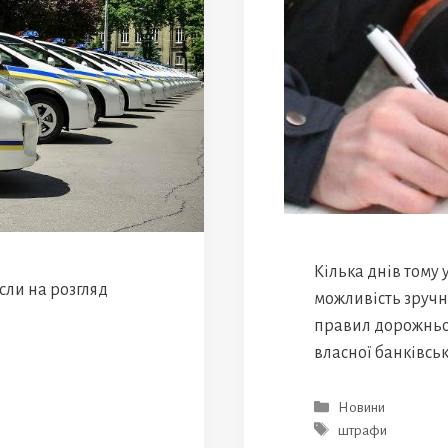
Кілька днів тому 
сли на розгляд
можливість зручн
правил дорожньог
власної банківсь
Категорії
Новини
Позначки
штрафи