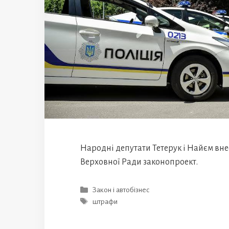
Народні депутати Тетерук і Найєм вне
Верховної Ради законопроект.
Категорії
Закон і автобізнес
Позначки
штрафи