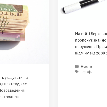
На сайті Верховн
пропонує значно 
порушення Прави
відміну від 2008 
Категорії
Новини
Позначки
штрафи
ть указувати на
д платежу, але і
уНововведення
онтроль за…