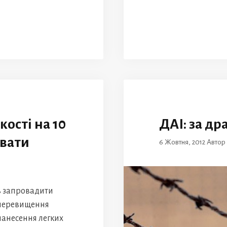
ості на 10
ДАІ: за др
увати
6 Жовтня, 2012
Автор
ь запровадити
 перевищення
 нанесення легких