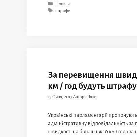
Категорії
Новини
Позначки
штрафи
За перевищення швидк
км / год будуть штраф
13 Січня, 2013
Автор
admin
Українські парламентарії пропонуют
адміністративну відповідальність за
швидкості на більш ніж 10 км / год і за