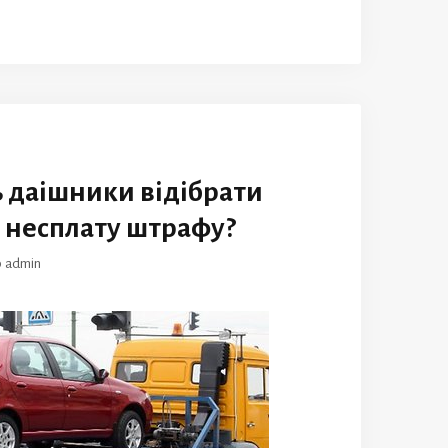
 даішники відібрати
 несплату штрафу?
р
admin