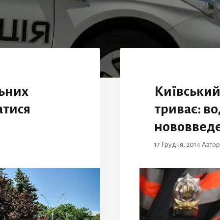
ьних
Київський
атися
триває: во
нововвед
17 Грудня, 2014
Авто