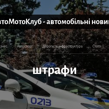
тоМотоКлуб - автомобільні нов
ізнес
Автоспорт
Дороги та інфраструктура
Статті
штрафи