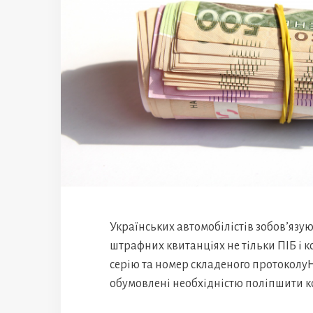
Українських автомобілістів зобов’язую
штрафних квитанціях не тільки ПІБ і ко
серію та номер складеного протокол
обумовлені необхідністю поліпшити к