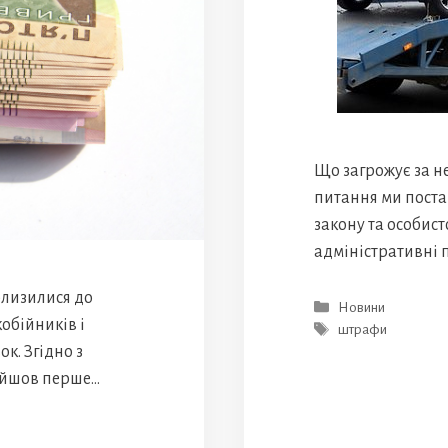
Що загрожує за не
питання ми поста
закону та особист
адміністративні
близилися до
Категорії
Новини
обійників і
Позначки
штрафи
к. Згідно з
ройшов перше…