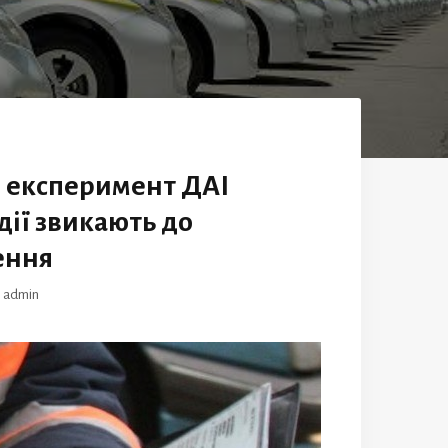
 експеримент ДАІ
дії звикають до
ення
р
admin