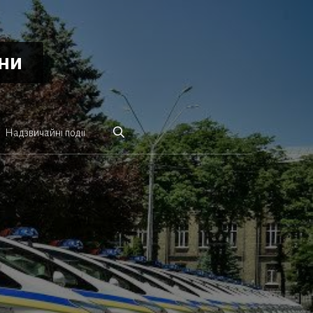
ини
Надзвичайні події