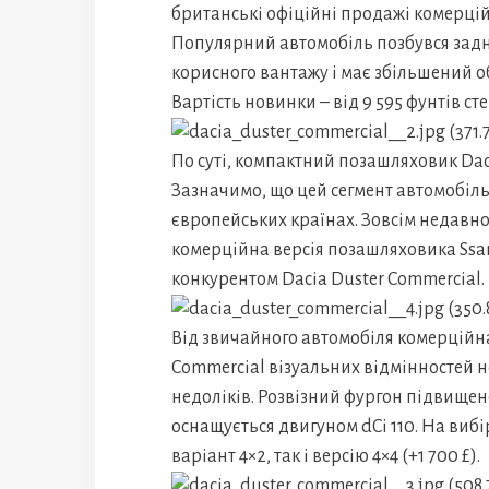
британські офіційні продажі комерці
Популярний автомобіль позбувся задн
корисного вантажу і має збільшений об
Вартість новинки – від 9 595 фунтів с
По суті, компактний позашляховик Dac
Зазначимо, що цей сегмент автомобіл
європейських країнах. Зовсім недавно
комерційна версія позашляховика Ssan
конкурентом Dacia Duster Commercial.
Від звичайного автомобіля комерційна
Commercial візуальних відмінностей не 
недоліків. Розвізний фургон підвищен
оснащується двигуном dCi 110. На ви
варіант 4×2, так і версію 4×4 (+1 700 £).