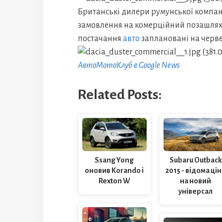
Британські дилери румунської компан
замовлення на комерційний позашляхо
постачання
авто
заплановані на черве
АвтоМотоКлуб в Google News
Related Posts:
Ssang Yong
Subaru Outback
оновив Korando і
2015 - відома ці
Rexton W
на новий
універсал