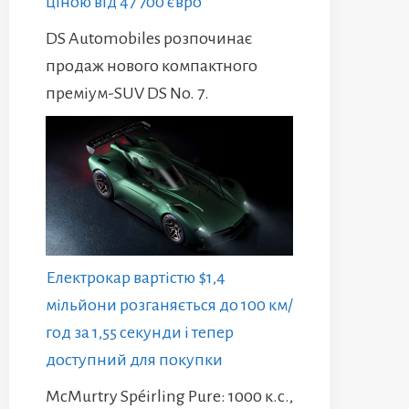
ціною від 47 700 євро
DS Automobiles розпочинає
продаж нового компактного
преміум-SUV DS No. 7.
Електрокар вартістю $1,4
мільйони розганяється до 100 км/
год за 1,55 секунди і тепер
доступний для покупки
McMurtry Spéirling Pure: 1000 к.с.,