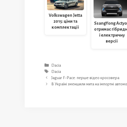
Volkswagen Jetta
2015: ціни та
SsangYong Acty
комплектації
отримає гібрид
і електричну
версії
Категорії
Dacia
Позначки
Dacia
Jaguar F-Pace: перше відео кросовера
В Україні зменшили мита на імпортні автомо