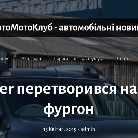
тоМотоКлуб - автомобільні нов
ізнес
Автоспорт
Дороги та інфраструктура
Статті
ter перетворився на
фургон
15 Квітня, 2015
•
admin