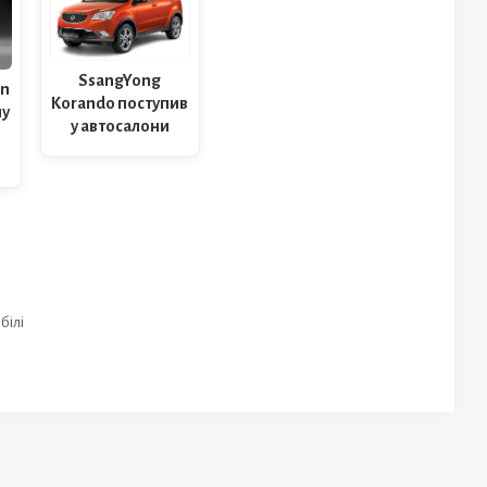
SsangYong
on
Korando поступив
ну
у автосалони
білі