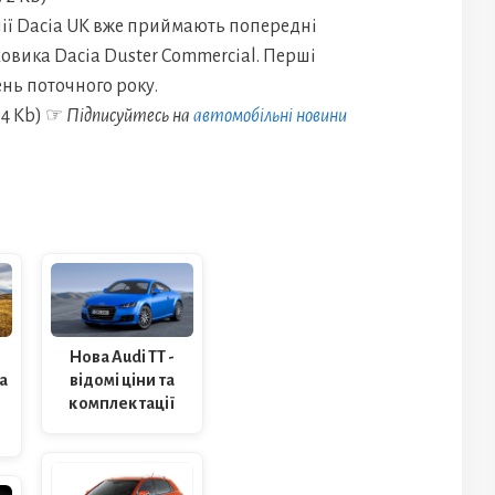
ії Dacia UK вже приймають попередні
вика Dacia Duster Commercial. Перші
нь поточного року.
☞
Підписуйтесь на
автомобільні новини
Нова Audi TT -
відомі ціни та
на
комплектації