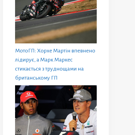
МотоГП: Хорхе Мартін впевнено
лідирує, а Марк Маркес
стикається з труднощами на
британському ГП