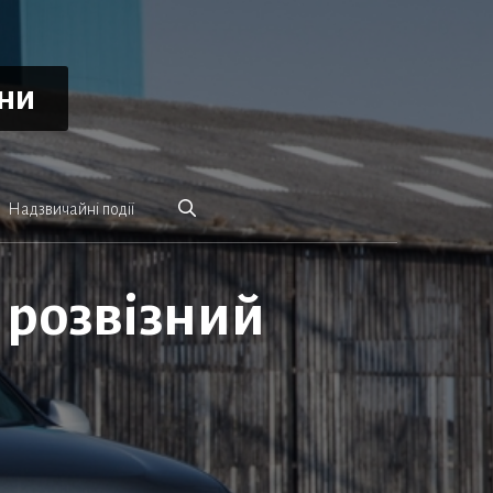
ини
Надзвичайні події
 розвізний