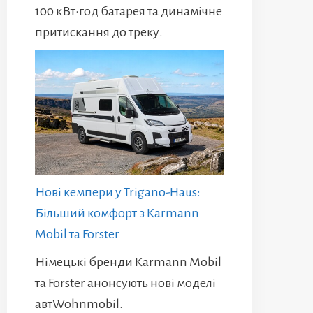
100 кВт·год батарея та динамічне
притискання до треку.
Нові кемпери у Trigano-Haus:
Більший комфорт з Karmann
Mobil та Forster
Німецькі бренди Karmann Mobil
та Forster анонсують нові моделі
автWohnmobil.