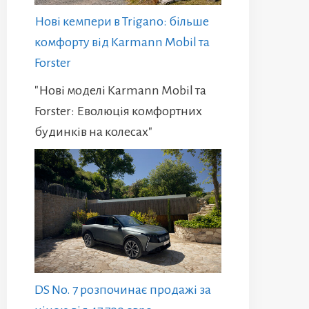
Нові кемпери в Trigano: більше
комфорту від Karmann Mobil та
Forster
"Нові моделі Karmann Mobil та
Forster: Еволюція комфортних
будинків на колесах"
DS No. 7 розпочинає продажі за