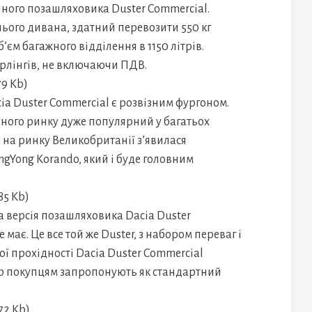
йного позашляховика Duster Commercial.
ього дивана, здатний перевозити 550 кг
’єм багажного відділення в 1150 літрів.
терлінгів, не включаючи ПДВ.
ia Duster Commercial є розвізним фургоном.
ьного ринку дуже популярний у багатьох
 на ринку Великобританії з’явилася
gYong Korando, який і буде головним
 версія позашляховика Dacia Duster
має. Це все той же Duster, з набором переваг і
ої прохідності Dacia Duster Commercial
бір покупцям запропонують як стандартний