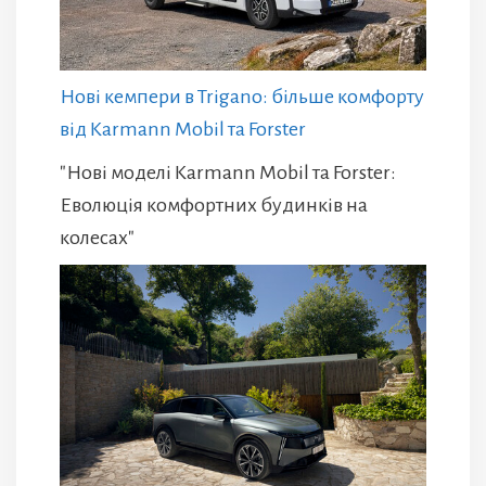
Нові кемпери в Trigano: більше комфорту
від Karmann Mobil та Forster
"Нові моделі Karmann Mobil та Forster:
Еволюція комфортних будинків на
колесах"