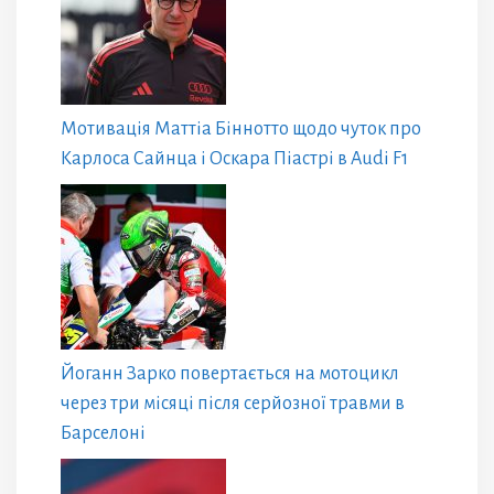
Мотивація Маттіа Біннотто щодо чуток про
Карлоса Сайнца і Оскара Піастрі в Audi F1
Йоганн Зарко повертається на мотоцикл
через три місяці після серйозної травми в
Барселоні