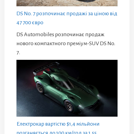
DS No. 7 розпочинає продажі за ціною від
47 700 євро
DS Automobiles розпочинає продаж
нового компактного преміум-SUV DS No.
7.
Електрокар вартістю $1,4 мільйони
розганяється до 100 км/год за 1,55