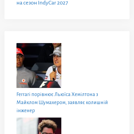
на сезон IndyCar 2027
Ferrari порівнює Льюїса Хемілтона з
Майклом Шумахером, заявляє колишній
інженер