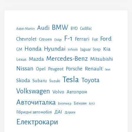
BMW
Audi
BYD
Cadillac
Aston Martin
F-1
Ford
Chevrolet
Ferrari
Citroen
Fiat
Dodge
Honda
Hyundai
Kia
GM
Jeep
Jaguar
Infiniti
Mercedes-Benz
Mazda
Mitsubishi
Lexus
Nissan
Renault
Porsche
Opel
Peugeot
Seat
Tesla
Toyota
Skoda
Subaru
Suzuki
Volkswagen
Volvo
Автопром
Авточиталка
Бензин
Безпека
ВАЗ
ДАІ
Гібридні автомобілі
Дороги
Електрокари