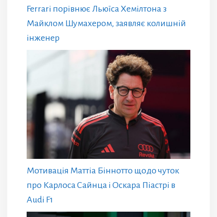
Ferrari порівнює Льюїса Хемілтона з
Майклом Шумахером, заявляє колишній
інженер
Мотивація Маттіа Біннотто щодо чуток
про Карлоса Сайнца і Оскара Піастрі в
Audi F1