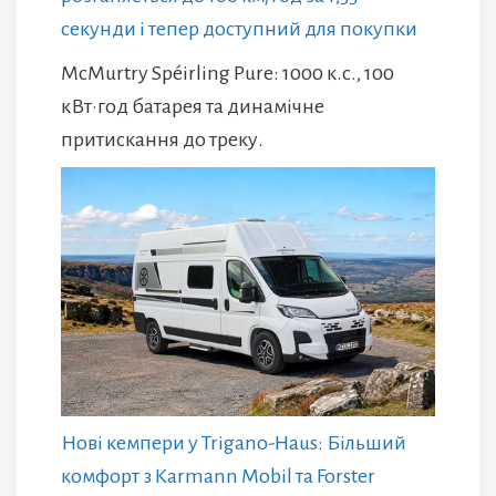
секунди і тепер доступний для покупки
McMurtry Spéirling Pure: 1000 к.с., 100
кВт·год батарея та динамічне
притискання до треку.
Нові кемпери у Trigano-Haus: Більший
комфорт з Karmann Mobil та Forster