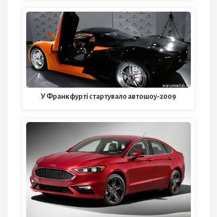
У Франкфурті стартувало автошоу-2009