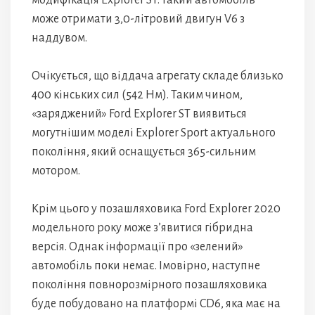
модифікація Explorer ST: такий автомобіль
може отримати 3,0-літровий двигун V6 з
наддувом.
Очікується, що віддача агрегату складе близько
400 кінських сил (542 Нм). Таким чином,
«заряджений» Ford Explorer ST виявиться
могутнішим моделі Explorer Sport актуального
покоління, який оснащується 365-сильним
мотором.
Крім цього у позашляховика Ford Explorer 2020
модельного року може з’явитися гібридна
версія. Однак інформації про «зелений»
автомобіль поки немає. Імовірно, наступне
покоління повнорозмірного позашляховика
буде побудовано на платформі CD6, яка має на