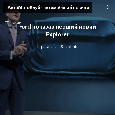
Перейти
АвтоМотоКлуб - автомобільні новини
до
вмісту
Меню
Ford показав перший новий
Explorer
1 Травня, 2018
•
admin