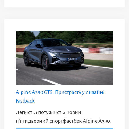
Alpine A390 GTS: Пристрасть у дизайні
Fastback
Легкість і потужність: новий
п’ятидверний спортфастбек Alpine A390.