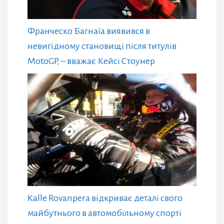
Франческо Багнаїа виявився в
невигідному становищі після титулів
MotoGP, – вважає Кейсі Стоунер
Kalle Rovanpera відкриває деталі свого
майбутнього в автомобільному спорті