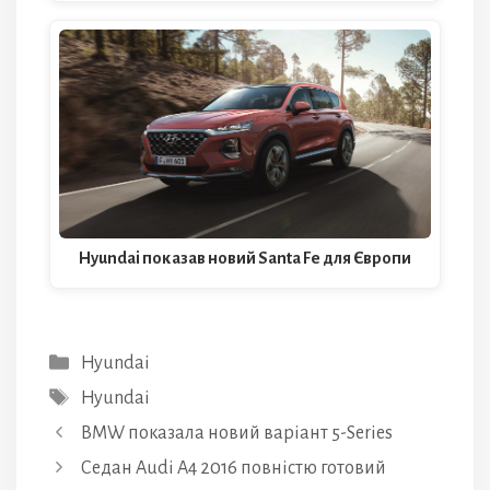
Hyundai показав новий Santa Fe для Європи
Категорії
Hyundai
Позначки
Hyundai
BMW показала новий варіант 5-Series
Седан Audi A4 2016 повністю готовий