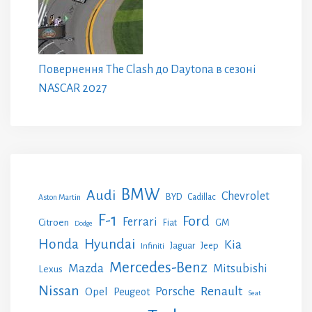
Повернення The Clash до Daytona в сезоні
NASCAR 2027
BMW
Audi
Chevrolet
BYD
Cadillac
Aston Martin
F-1
Ford
Ferrari
Citroen
GM
Fiat
Dodge
Honda
Hyundai
Kia
Jeep
Jaguar
Infiniti
Mercedes-Benz
Mazda
Mitsubishi
Lexus
Nissan
Renault
Porsche
Opel
Peugeot
Seat