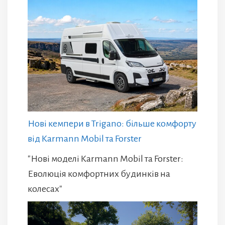
Нові кемпери в Trigano: більше комфорту
від Karmann Mobil та Forster
"Нові моделі Karmann Mobil та Forster:
Еволюція комфортних будинків на
колесах"