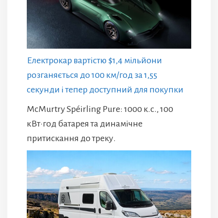
Електрокар вартістю $1,4 мільйони
розганяється до 100 км/год за 1,55
секунди і тепер доступний для покупки
McMurtry Spéirling Pure: 1000 к.с., 100
кВт·год батарея та динамічне
притискання до треку.