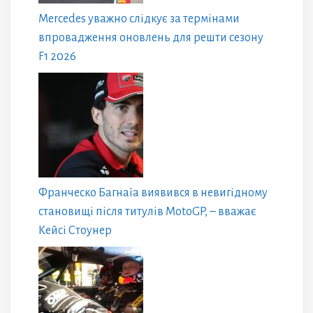
Mercedes уважно слідкує за термінами
впровадження оновлень для решти сезону
F1 2026
Франческо Багнаїа виявився в невигідному
становищі після титулів MotoGP, – вважає
Кейсі Стоунер