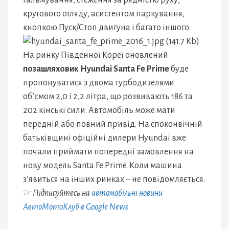
гальмування, стеження за рядністю руху,
кругового огляду, асистентом паркування,
кнопкою Пуск/Стоп двигуна і багато іншого.
На ринку Південної Кореї оновлений
позашляховик Hyundai Santa Fe Prime
буде
пропонуватися з двома турбодизелями
об’ємом 2,0 і 2,2 літра, що розвивають 186 та
202 кінські сили. Автомобіль може мати
передній або повний привід. На споконвічній
батьківщині офіційні дилери Hyundai вже
почали приймати попередні замовлення на
нову модель Santa Fe Prime. Коли машина
з’явиться на інших ринках – не повідомляється.
☞
Підписуйтесь на
автомобільні новини
АвтоМотоКлуб в Google News