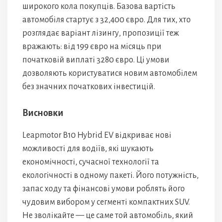
широкого кола покупців. Базова вартість
автомобіля стартує з 32,400 євро. Для тих, хто
розглядає варіант лізингу, пропозиції теж
вражають: від 199 євро на місяць при
початковій виплаті 3280 євро. Ці умови
дозволяють користуватися новим автомобілем
без значних початкових інвестицій.
Висновки
Leapmotor B10 Hybrid EV відкриває нові
можливості для водіїв, які шукають
економічності, сучасної технології та
екологічності в одному пакеті. Його потужність,
запас ходу та фінансові умови роблять його
чудовим вибором у сегменті компактних SUV.
Не зволікайте — це саме той автомобіль, який