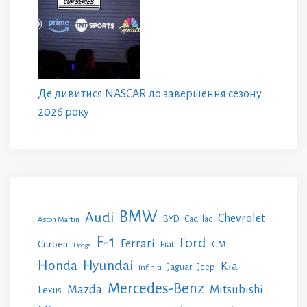
Де дивитися NASCAR до завершення сезону
2026 року
BMW
Audi
Chevrolet
BYD
Cadillac
Aston Martin
F-1
Ford
Ferrari
Citroen
GM
Fiat
Dodge
Honda
Hyundai
Kia
Jeep
Jaguar
Infiniti
Mercedes-Benz
Mazda
Mitsubishi
Lexus