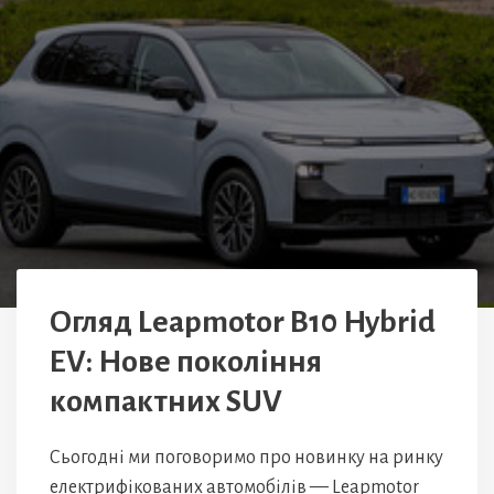
Огляд Leapmotor B10 Hybrid
EV: Нове покоління
компактних SUV
Сьогодні ми поговоримо про новинку на ринку
електрифікованих автомобілів — Leapmotor