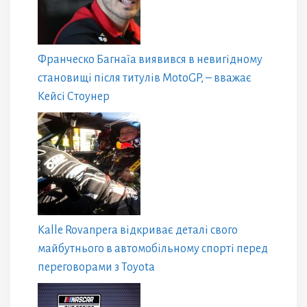
Франческо Багнаїа виявився в невигідному
становищі після титулів MotoGP, – вважає
Кейсі Стоунер
Kalle Rovanpera відкриває деталі свого
майбутнього в автомобільному спорті перед
переговорами з Toyota