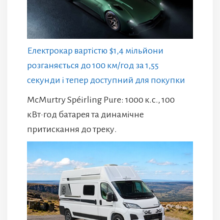
Електрокар вартістю $1,4 мільйони
розганяється до 100 км/год за 1,55
секунди і тепер доступний для покупки
McMurtry Spéirling Pure: 1000 к.с., 100
кВт·год батарея та динамічне
притискання до треку.