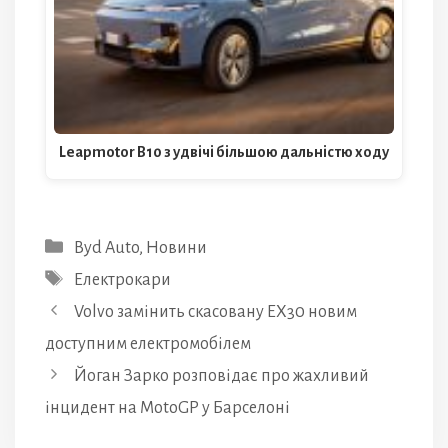
Leapmotor B10 з удвічі більшою дальністю ходу
Категорії
Byd Auto
,
Новини
Позначки
Електрокари
Volvo замінить скасовану EX30 новим
доступним електромобілем
Йоган Зарко розповідає про жахливий
інцидент на MotoGP у Барселоні