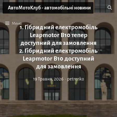
Перейти
АвтоМотоКлуб - автомобільні новини
до
вмісту
Меню
1. Гібридний електромобіль
Leapmotor B10 тепер
доступний для замовлення
2. Гібридний електромобіль
Leapmotor B10 доступний
для замовлення
19 Травня, 2026
•
petrenko