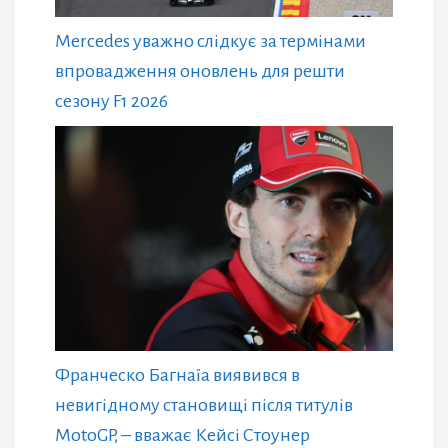
Mercedes уважно слідкує за термінами
впровадження оновлень для решти
сезону F1 2026
Франческо Багнаїа виявився в
невигідному становищі після титулів
MotoGP, – вважає Кейсі Стоунер