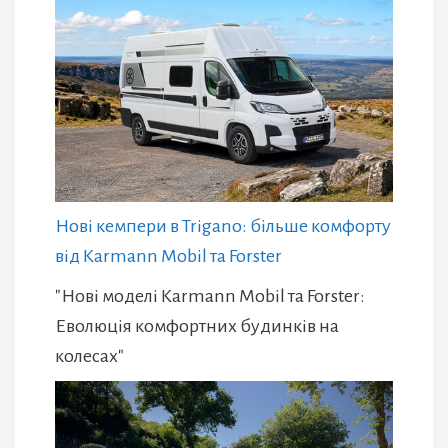
Нові кемпери в Trigano: більше комфорту
від Karmann Mobil та Forster
"Нові моделі Karmann Mobil та Forster:
Еволюція комфортних будинків на
колесах"