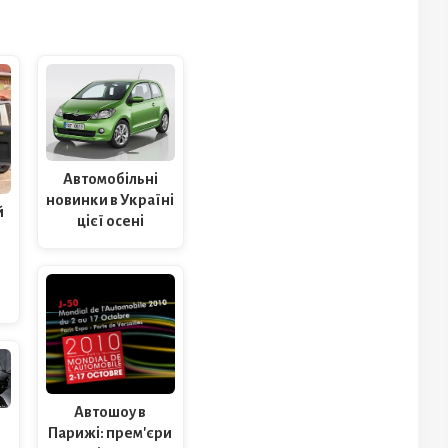
Автомобільні
новинки в Україні
й
цієї осені
ь
Автошоу в
Парижі: прем'єри