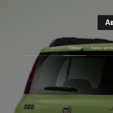
Перейти
до
вмісту
Ав
Новини
Закон і автоб