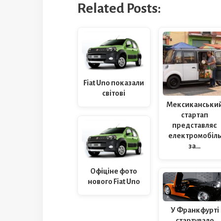
Related Posts:
Fiat Uno показали
світові
Мексиканськи
стартап
представляє
електромобіл
за…
Офіціне фото
нового Fiat Uno
У Франкфурті
стартувало