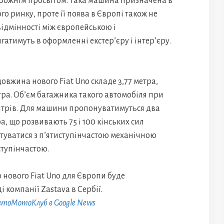
орожнім просвітом. Така машина призначена в
 ринку, проте її поява в Європі також не
відмінності між європейською і
тимуть в оформленні екстер’єру і інтер’єру.
овжина нового Fiat Uno складе 3,77 метра,
етра. Об’єм багажника такого автомобіля при
літрів. Для машини пропонуватимуться два
ра, що розвивають 75 і 100 кінських сил
атуватися з п’ятиступінчастою механічною
ступінчастою.
нового Fiat Uno для Європи буде
 компанії Zastava в Сербії.
АвтоМотоКлуб в Google News