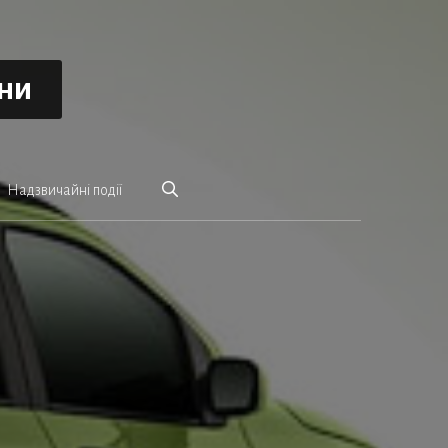
ини
Надзвичайні події