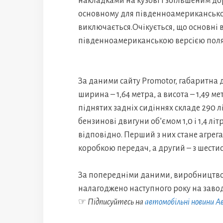
накладками на кузові і збільшеним д
основному для південноамериканського
виключається.Очікується, що основні 
південноамериканською версією поляга
За даними сайту Promotor, габаритна д
ширина – 1,64 метра, а висота – 1,49 м
піднятих задніх сидіннях складе 290 
бензинові двигуни об’ємом 1,0 і 1,4 літ
відповідно. Перший з них стане агрег
коробкою передач, а другий – з шести
За попередніми даними, виробництво 
налагоджено наступного року на заводі
☞
Підписуйтесь на
автомобільні новини 