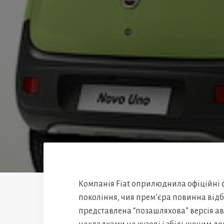
Компанія Fiat оприлюднила офіційні ф
покоління, чия прем’єра повинна відб
представлена “позашляхова” версія а