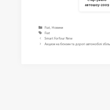
автошоу-2009
Категорії
Fiat
,
Новини
Позначки
Fiat
Smart Forfour New
Акцизи на бензин та дорогі автомобілі збіл