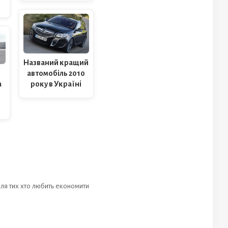
Названий кращий
автомобіль 2010
року в Україні
а
 для тих хто любить економити