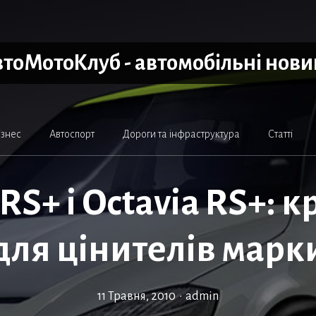
тоМотоКлуб - автомобільні нов
ізнес
Автоспорт
Дороги та інфраструктура
Статті
 RS+ і Octavia RS+: 
для цінителів марк
11 Травня, 2010
•
admin