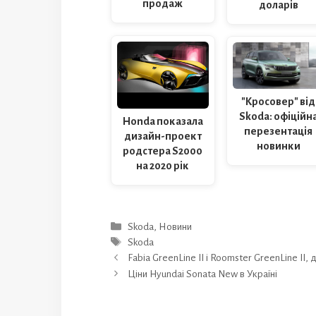
продаж
доларів
"Кросовер" від
Skoda: офіційн
Honda показала
перезентація
дизайн-проект
новинки
родстера S2000
на 2020 рік
Категорії
Skoda
,
Новини
Позначки
Skoda
Fabia GreenLine II і Roomster GreenLine II,
Ціни Hyundai Sonata New в Україні