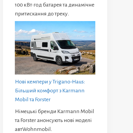
100 кВт·год батарея та динамічне
притискання до треку.
Нові кемпери у Trigano-Haus:
Більший комфорт з Karmann
Mobil та Forster
Німецькі бренди Karmann Mobil
та Forster анонсують нові моделі
автWohnmobil.