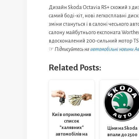
Дизайн Skoda Octavia RS+ схожий з ди
самий боді-кіт, нові легкосплавні диск
зміни стануться і в салоні чеського ав
салону майбутнього експоната Worthers
вдосконалений 200-сильний мотор TSI 
☞
Підписуйтесь на
автомобільні новини 
Related Posts:
Київ оприлюднив
список
"халявних"
Ціни на Skoda
автомобілів на
впали до 2500