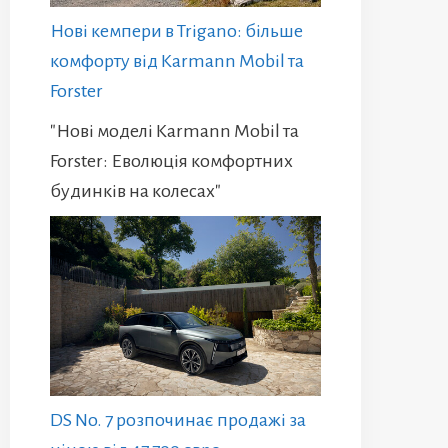
Нові кемпери в Trigano: більше
комфорту від Karmann Mobil та
Forster
"Нові моделі Karmann Mobil та
Forster: Еволюція комфортних
будинків на колесах"
DS No. 7 розпочинає продажі за