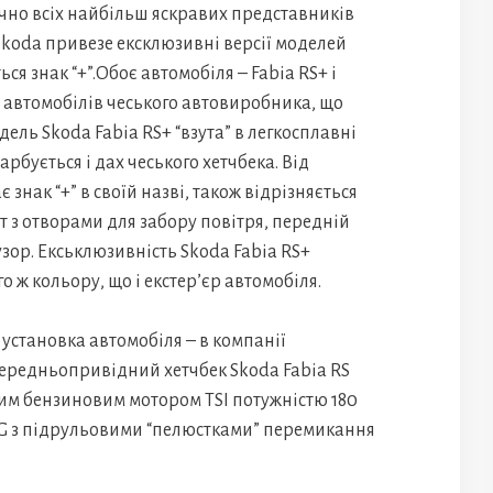
но всіх найбільш яскравих представників
 Skoda привезе ексклюзивні версії моделей
иться знак “+”.Обоє автомобіля – Fabia RS+ і
х автомобілів чеського автовиробника, що
одель Skoda Fabia RS+ “взута” в легкосплавні
арбується і дах чеського хетчбека. Від
 знак “+” в своїй назві, також відрізняється
т з отворами для забору повітря, передній
узор. Екськлюзивність Skoda Fabia RS+
о ж кольору, що і екстер’єр автомобіля.
становка автомобіля – в компанії
передньопривідний хетчбек Skoda Fabia RS
ним бензиновим мотором TSI потужністю 180
DSG з підрульовими “пелюстками” перемикання