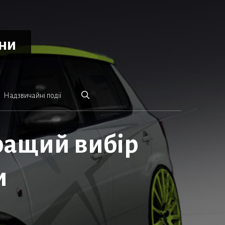
ини
Надзвичайні події
кращий вибір
и