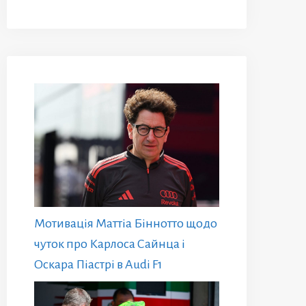
Мотивація Маттіа Біннотто щодо
чуток про Карлоса Сайнца і
Оскара Піастрі в Audi F1