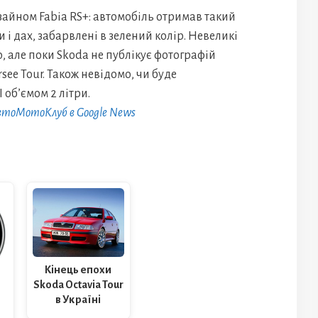
зайном Fabia RS+: автомобіль отримав такий
и і дах, забарвлені в зелений колір. Невеликі
то, але поки Skoda не публікує фотографій
ee Tour. Також невідомо, чи буде
об’ємом 2 літри.
АвтоМотоКлуб в Google News
Кінець епохи
Skoda Octavia Tour
в Україні