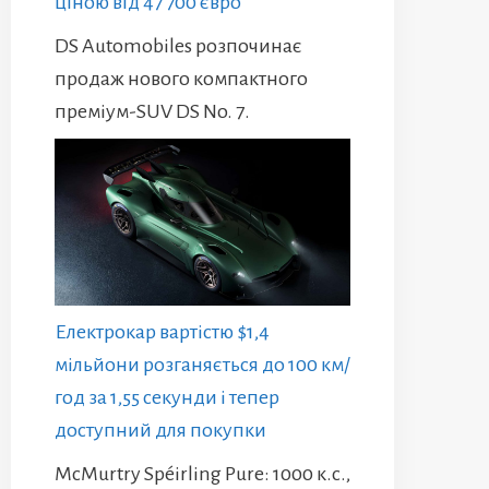
ціною від 47 700 євро
DS Automobiles розпочинає
продаж нового компактного
преміум-SUV DS No. 7.
Електрокар вартістю $1,4
мільйони розганяється до 100 км/
год за 1,55 секунди і тепер
доступний для покупки
McMurtry Spéirling Pure: 1000 к.с.,