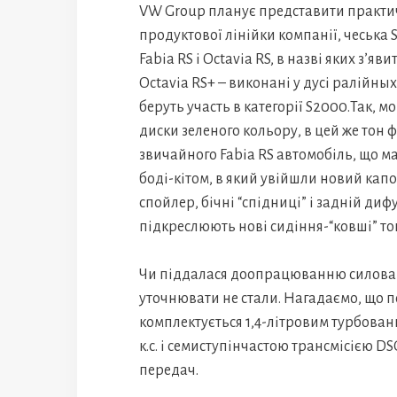
VW Group планує представити практич
продуктової лінійки компанії, чеська
Fabia RS і Octavia RS, в назві яких з’яв
Octavia RS+ – виконані у дусі ралійны
беруть участь в категорії S2000.Так, м
диски зеленого кольору, в цей же тон ф
звичайного Fabia RS автомобіль, що має
боді-кітом, в який увійшли новий капо
спойлер, бічні “спідниці” і задній диф
підкреслюють нові сидіння-“ковші” тог
Чи піддалася доопрацюванню силова у
уточнювати не стали. Нагадаємо, що 
комплектується 1,4-літровим турбова
к.с. і семиступінчастою трансмісією 
передач.