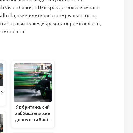
 Vision Concept. Цей крок дозволяє компанії
lhalla, який вже скоро стане реальністю на
стати справжнім шедевром автопромисловості,
технології.
их
Як британський
хаб Sauber може
допомогти Audi…