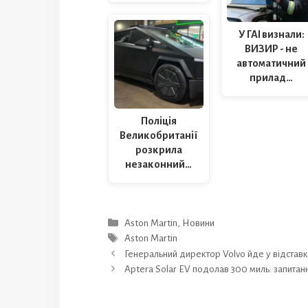
У ГАІ визнали:
ВИЗИР - не
автоматичний
прилад…
Поліція
Великобританії
розкрила
незаконний…
Категорії
Aston Martin
,
Новини
Позначки
Aston Martin
Генеральний директор Volvo йде у відстав
Aptera Solar EV подолав 300 миль: запитанн