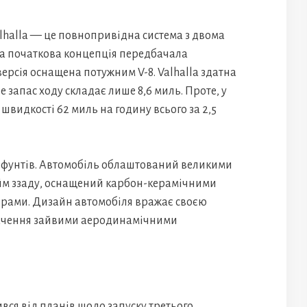
lhalla — це повнопривідна система з двома
ча початкова концепція передбачала
ерсія оснащена потужним V-8. Valhalla здатна
 запас ходу складає лише 8,6 миль. Проте, у
 швидкості 62 миль на годину всього за 2,5
48 фунтів. Автомобіль облаштований великими
юйм ззаду, оснащений карбон-керамічними
рами. Дизайн автомобіля вражає своєю
багачення зайвими аеродинамічними
вся від планів щодо запуску третього