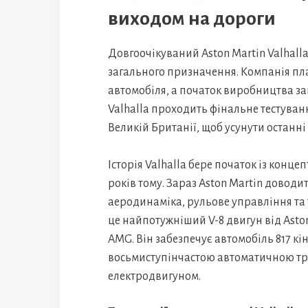
виходом на дороги
Довгоочікуваний Aston Martin Valhall
загального призначення. Компанія пла
автомобіля, а початок виробництва за
Valhalla проходить фінальне тестуванн
Великій Британії, щоб усунути останні 
Історія Valhalla бере початок із конц
років тому. Зараз Aston Martin доводит
аеродинаміка, рульове управління та 
це найпотужніший V-8 двигун від Aston
AMG. Він забезпечує автомобіль 817 кі
восьмиступінчастою автоматичною т
електродвигуном.