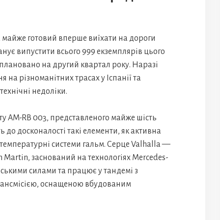
a майже готовий вперше виїхати на дороги
нує випустити всього 999 екземплярів цього
плановано на другий квартал року. Наразі
я на різноманітних трасах у Іспанії та
технічні недоліки.
епту AM-RB 003, представленого майже шість
ь до досконалості такі елементи, як активна
температурні системи гальм. Серце Valhalla —
 Martin, заснований на технологіях Mercedes-
нськими силами та працює у тандемі з
рансмісією, оснащеною вбудованим