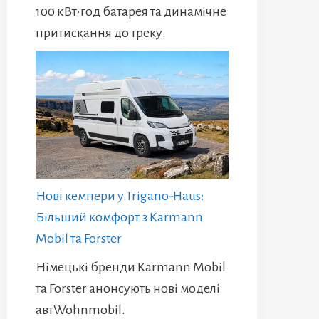
100 кВт·год батарея та динамічне
притискання до треку.
Нові кемпери у Trigano-Haus:
Більший комфорт з Karmann
Mobil та Forster
Німецькі бренди Karmann Mobil
та Forster анонсують нові моделі
автWohnmobil.