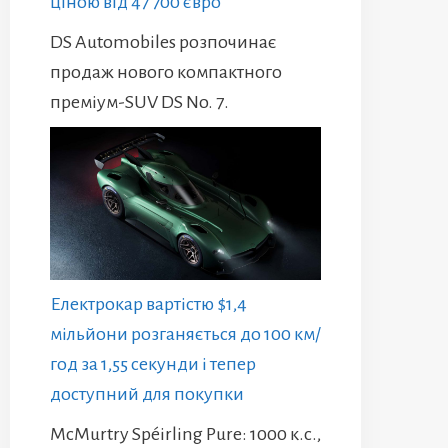
ціною від 47 700 євро
DS Automobiles розпочинає
продаж нового компактного
преміум-SUV DS No. 7.
Електрокар вартістю $1,4
мільйони розганяється до 100 км/
год за 1,55 секунди і тепер
доступний для покупки
McMurtry Spéirling Pure: 1000 к.с.,