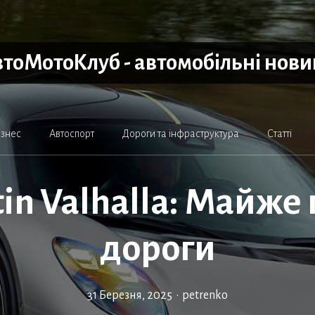
тоМотоКлуб - автомобільні нов
ізнес
Автоспорт
Дороги та інфраструктура
Статті
in Valhalla: Майже
дороги
31 Березня, 2025
•
petrenko