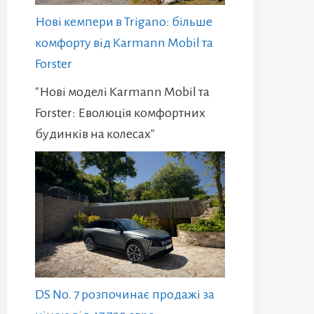
Нові кемпери в Trigano: більше
комфорту від Karmann Mobil та
Forster
"Нові моделі Karmann Mobil та
Forster: Еволюція комфортних
будинків на колесах"
DS No. 7 розпочинає продажі за