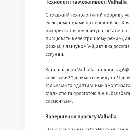
Технології та можливості Valhalla
Справжній технологічний прорив у Va
електромоторами на передній осі. Хо
використання V-6 двигуна, остаточна в
працювати в електричному режимі, але
режимі з двигуном V-8, автівка досягає
секунди.
Загальна вага Valhalla становить 3,6
колесами: 20 дюймів спереду та 21 д
гальмами та адаптивними амортизато
гладкістю та простотою ліній, без з
елементами.
Завершення проєкту Valhalla
Одночасно з цим, Aston Martin відмови