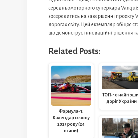
середньомоторного суперкара Vanquish
зосередитись на завершенні проекту Va
дорогах світу. Цей екземпляр обіцяє 
що демонструє інноваційні рішення та 
Related Posts:
ТОП-10 найгірш
доріг України
Формула-1:
Календар сезону
2025 року (24
етапи)