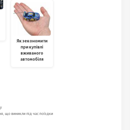
Як зекономити
при купівлі
вживаного
автомобіля
ку
я, що виникли під час поїздки