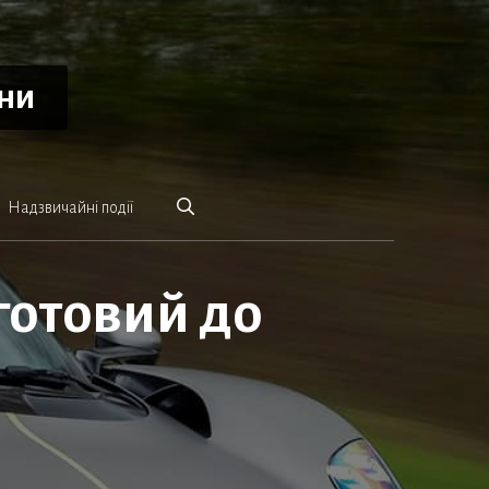
ини
Надзвичайні події
 готовий до