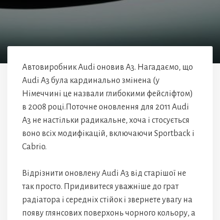
Автовиробник Audi оновив A3. Нагадаємо, що
Audi A3 була кардинально змінена (у
Німеччині це назвали глибокими фейсліфтом)
в 2008 році.Поточне оновлення для 2011 Audi
A3 не настільки радикальне, хоча і стосується
воно всіх модифікацій, включаючи Sportback і
Cabrio.
Відрізнити оновлену Audi A3 від старішої не
так просто. Придивитеся уважніше до грат
радіатора і середніх стійок і звернете увагу на
появу глянсових поверхонь чорного кольору, а