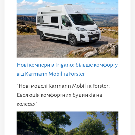
Нові кемпери в Trigano: більше комфорту
від Karmann Mobil та Forster
"Нові моделі Karmann Mobil та Forster:
Еволюція комфортних будинків на
колесах"