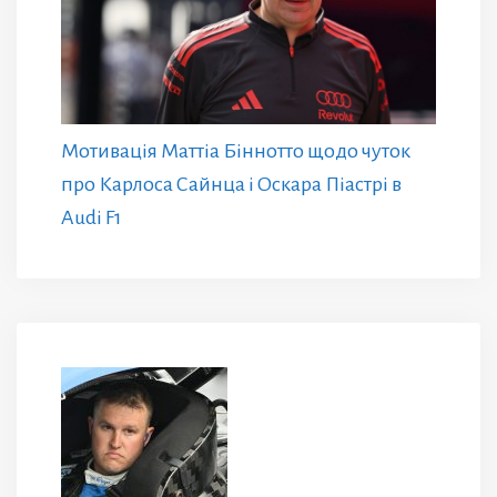
Мотивація Маттіа Біннотто щодо чуток
про Карлоса Сайнца і Оскара Піастрі в
Audi F1