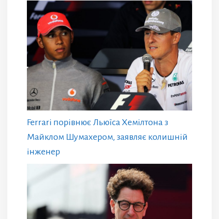
Ferrari порівнює Льюїса Хемілтона з
Майклом Шумахером, заявляє колишній
інженер