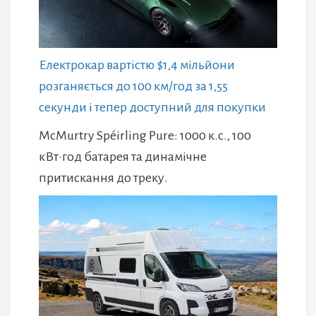
Електрокар вартістю $1,4 мільйони
розганяється до 100 км/год за 1,55
секунди і тепер доступний для покупки
McMurtry Spéirling Pure: 1000 к.с., 100
кВт·год батарея та динамічне
притискання до треку.