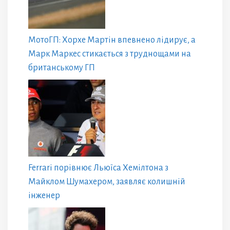
МотоГП: Хорхе Мартін впевнено лідирує, а
Марк Маркес стикається з труднощами на
британському ГП
Ferrari порівнює Льюїса Хемілтона з
Майклом Шумахером, заявляє колишній
інженер