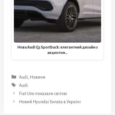
Нова Audi Q3 Sportback: елегантний дизайн з
акцентом…
Категорії
Audi
,
Новини
Позначки
Audi
Fiat Uno показали світові
Новий Hyundai Sonata в Україні