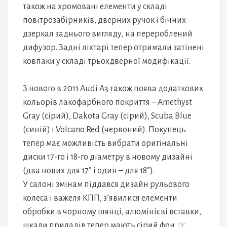
також на хромовані елементи у складі
повітрозабірників, дверних ручок і бічних
дзеркал заднього вигляду, на перероблений
дифузор. Задні ліхтарі тепер отримали затінені
ковпаки у складі трьохдверної модифікації.
З нового в 2011 Audi A3 також поява додаткових
кольорів лакофарбного покриття – Amethyst
Gray (сірий), Dakota Gray (сірий), Scuba Blue
(синій) і Volcano Red (червоний). Покупець
тепер має можливість вибрати оригінальні
диски 17-го і 18-го діаметру в новому дизайні
(два нових для 17” і один – для 18”).
У салоні змінам піддався дизайн рульового
колеса і важеля КПП, з’явилися елементи
обробки в чорному глянці, алюмінієві вставки,
шкали приладів тепер мають сірий фон. ☞