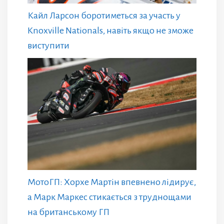
Кайл Ларсон боротиметься за участь у
Knoxville Nationals, навіть якщо не зможе
виступити
МотоГП: Хорхе Мартін впевнено лідирує,
а Марк Маркес стикається з труднощами
на британському ГП