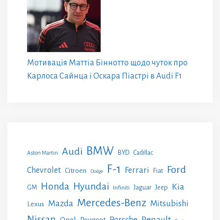
Мотивація Маттіа Біннотто щодо чуток про
Карлоса Сайнца і Оскара Піастрі в Audi F1
BMW
Audi
BYD
Cadillac
Aston Martin
F-1
Ford
Chevrolet
Ferrari
Citroen
Fiat
Dodge
Honda
Hyundai
Kia
GM
Jeep
Jaguar
Infiniti
Mercedes-Benz
Mazda
Mitsubishi
Lexus
Nissan
Renault
Porsche
Opel