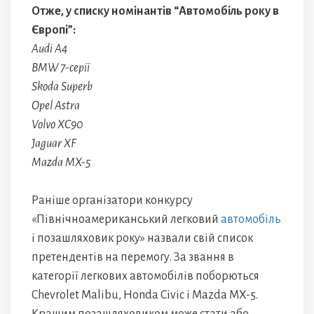
Отже, у списку номінантів “Автомобіль року в
Європі”:
Audi A4
BMW 7-серії
Skoda Superb
Opel Astra
Volvo XC90
Jaguar XF
Mazda MX-5
Раніше організатори конкурсу
«Північноамериканський легковий
автомобіль
і позашляховик року» назвали свій список
претендентів на перемогу. За звання в
категорії легкових автомобілів поборються
Chevrolet Malibu, Honda Civic і Mazda MX-5.