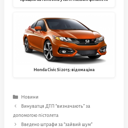
Honda Civic Si 2015: відома ціна
Категорії
Новини
Винуватця ДТП “визначають” за
допомогою пістолета
Введено штрафи за “зайвий шум”