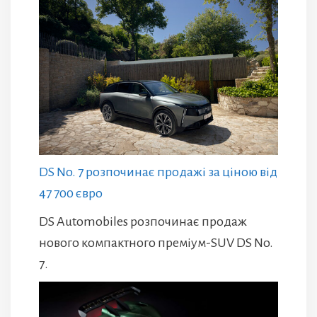
DS No. 7 розпочинає продажі за ціною від
47 700 євро
DS Automobiles розпочинає продаж
нового компактного преміум-SUV DS No.
7.