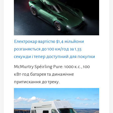
Електрокар вартістю $1,4 мільйони
розганяється до 100 км/год за 1,55
секунди і тепер доступний для покупки
McMurtry Spéirling Pure: 1000 к.с., 100
кВт·год батарея та динамічне
притискання до треку.