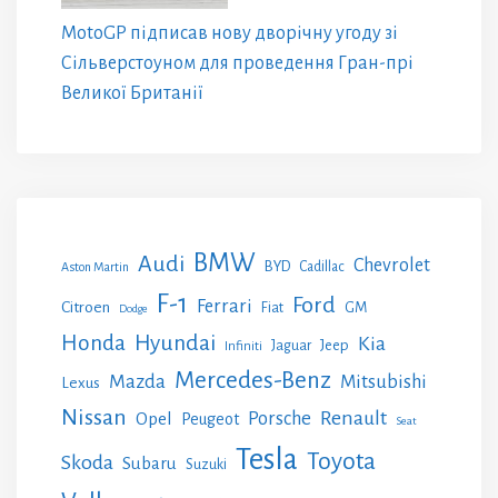
MotoGP підписав нову дворічну угоду зі
Сільверстоуном для проведення Гран-прі
Великої Британії
BMW
Audi
Chevrolet
BYD
Cadillac
Aston Martin
F-1
Ford
Ferrari
Citroen
GM
Fiat
Dodge
Honda
Hyundai
Kia
Jeep
Jaguar
Infiniti
Mercedes-Benz
Mazda
Mitsubishi
Lexus
Nissan
Renault
Porsche
Opel
Peugeot
Seat
Tesla
Toyota
Skoda
Subaru
Suzuki