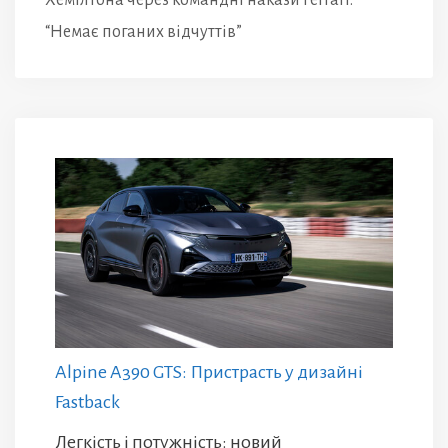
Хемілтона через командні накази Ferrari:
“Немає поганих відчуттів”
Alpine A390 GTS: Пристрасть у дизайні
Fastback
Легкість і потужність: новий