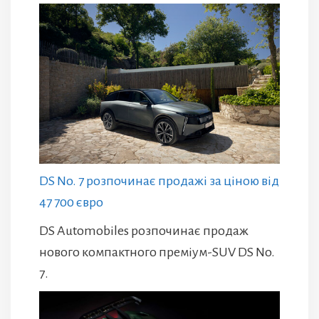
DS No. 7 розпочинає продажі за ціною від
47 700 євро
DS Automobiles розпочинає продаж
нового компактного преміум-SUV DS No.
7.