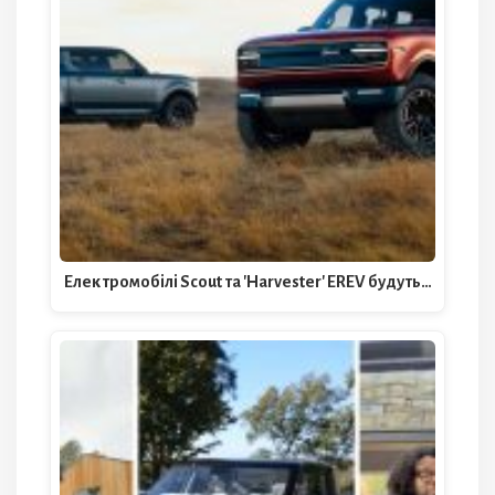
Електромобілі Scout та 'Harvester' EREV будуть…