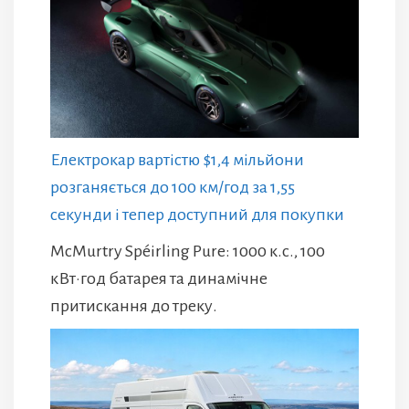
Електрокар вартістю $1,4 мільйони
розганяється до 100 км/год за 1,55
секунди і тепер доступний для покупки
McMurtry Spéirling Pure: 1000 к.с., 100
кВт·год батарея та динамічне
притискання до треку.