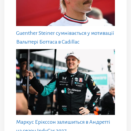
Guenther Steiner сумнівається у мотивації
Вальттері Боттаса в Cadillac
Маркус Ерікссон залишиться в Андретті
на сезон IndyCar 2027