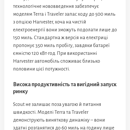
технологічне нововведення забезпечує
моделям Terra і Traveler запас ходу до 500 миль
з опцією Harvester, хоча на чистій
електроенергії вони зможуть подолати лише до
150 миль. Стандартна ж версія на електриці
пропонує 350 миль пробігу, завдяки батареї
ємністю 120 кВт·год. При використанні
Harvester автомобіль споживає близько
половини цієї потужності.
Висока продуктивність та вигідний запуск
ринку
Scout не залишає поза увагою й питання
швидкості. Моделі Terra та Traveler
демонструють виняткову динаміку – вони
здатні розганятися до 60 миль на годину лише