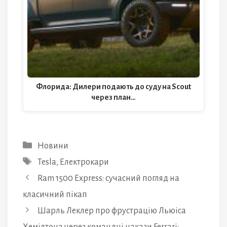
Флорида: Дилери подають до суду на Scout
через план…
Категорії
Новини
Позначки
Tesla
,
Електрокари
Ram 1500 Express: сучасний погляд на
класичний пікап
Шарль Леклер про фрустрацію Льюіса