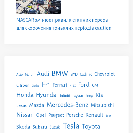
NASCAR змінює правила етапних перерв
для скорочення тривалих періодів caution
BMW
Audi
Chevrolet
BYD
Cadillac
Aston Martin
F-1
Ford
Ferrari
Citroen
GM
Fiat
Dodge
Honda
Hyundai
Kia
Jeep
Jaguar
Infiniti
Mercedes-Benz
Mazda
Mitsubishi
Lexus
Nissan
Renault
Porsche
Opel
Peugeot
Seat
Tesla
Toyota
Skoda
Subaru
Suzuki