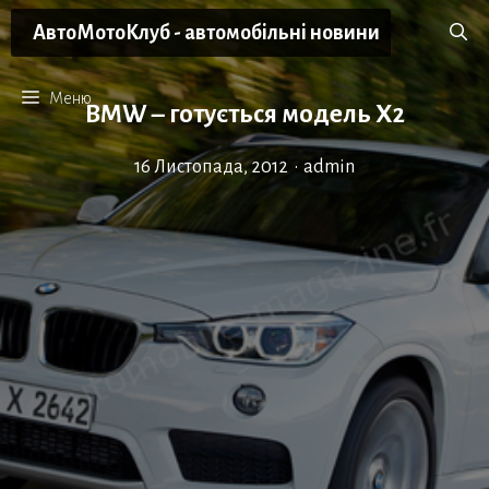
Перейти
АвтоМотоКлуб - автомобільні новини
до
вмісту
Меню
BMW – готується модель Х2
16 Листопада, 2012
•
admin