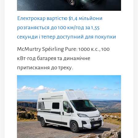
Електрокар вартістю $1,4 мільйони
розганяється до 100 км/год за 1,55
секунди і тепер доступний для покупки
McMurtry Spéirling Pure: 1000 к.с., 100
кВт·год батарея та динамічне
притискання до треку.