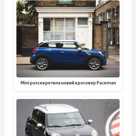
Mini розсекретила новий кросовер Paceman