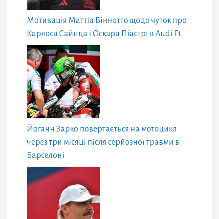
Мотивація Маттіа Біннотто щодо чуток про
Карлоса Сайнца і Оскара Піастрі в Audi F1
Йоганн Зарко повертається на мотоцикл
через три місяці після серйозної травми в
Барселоні