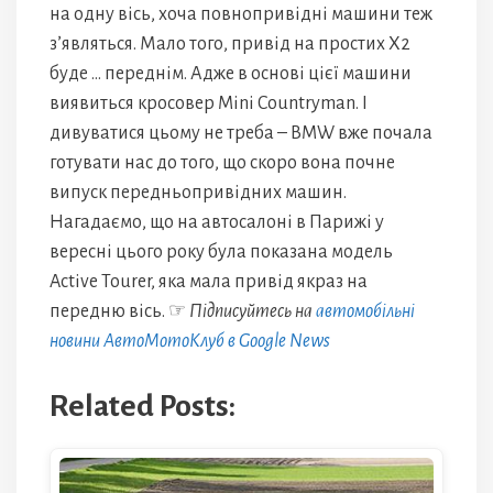
на одну вісь, хоча повнопривідні машини теж
з’являться. Мало того, привід на простих X2
буде … переднім. Адже в основі цієї машини
виявиться кросовер Mini Countryman. І
дивуватися цьому не треба – BMW вже почала
готувати нас до того, що скоро вона почне
випуск передньопривідних машин.
Нагадаємо, що на автосалоні в Парижі у
вересні цього року була показана модель
Active Tourer, яка мала привід якраз на
передню вісь. ☞
Підписуйтесь на
автомобільні
новини АвтоМотоКлуб в Google News
Related Posts: