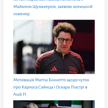
Майклом Шумахером, заявляє колишній
інженер
Мотивація Маттіа Біннотто щодо чуток
про Карлоса Сайнца і Оскара Піастрі в
Audi F1