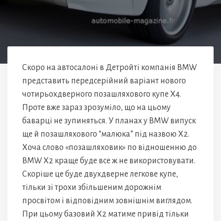
Скоро на автосалоні в Детройті компанія BMW
представить передсерійний варіант нового
чотирьохдверного позашляхового купе Х4.
Проте вже зараз зрозуміло, що на цьому
баварці не зупиняться. У планах у BMW випуск
ще й позашляхового “малюка” під назвою Х2.
Хоча слово «позашляховик» по відношенню до
BMW X2 краще буде все ж не використовувати.
Скоріше це буде двухдверне легкове купе,
тільки зі трохи збільшеним дорожнім
просвітом і відповідним зовнішнім виглядом.
При цьому базовий X2 матиме привід тільки