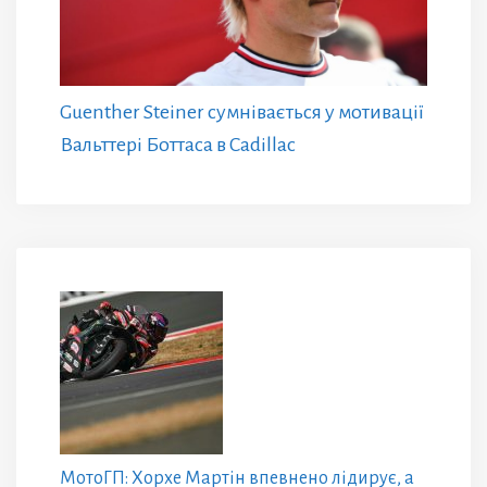
Guenther Steiner сумнівається у мотивації
Вальттері Боттаса в Cadillac
МотоГП: Хорхе Мартін впевнено лідирує, а