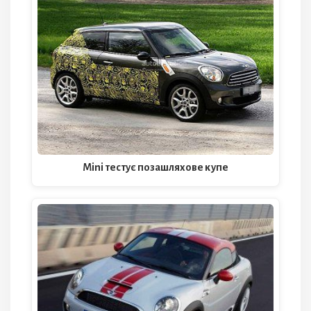
Mini тестує позашляхове купе