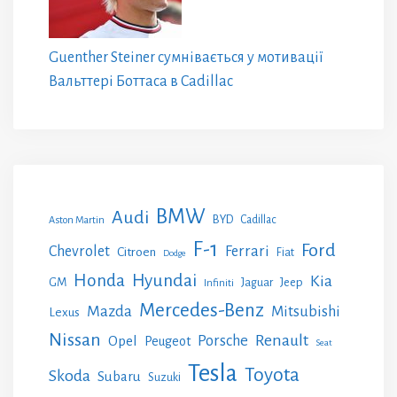
Guenther Steiner сумнівається у мотивації
Вальттері Боттаса в Cadillac
BMW
Audi
BYD
Cadillac
Aston Martin
F-1
Ford
Chevrolet
Ferrari
Citroen
Fiat
Dodge
Honda
Hyundai
Kia
GM
Jeep
Jaguar
Infiniti
Mercedes-Benz
Mazda
Mitsubishi
Lexus
Nissan
Renault
Porsche
Opel
Peugeot
Seat
Tesla
Toyota
Skoda
Subaru
Suzuki