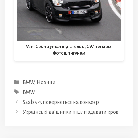
Mini Countryman від ательє JCW попався
фотошпигунам
Категорії
BMW
,
Новини
Позначки
BMW
Saab 9-3 повернеться на конвеєр
Українські даїшники пішли здавати кров