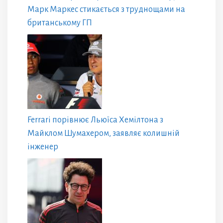
Марк Маркес стикається з труднощами на
британському ГП
Ferrari порівнює Льюїса Хемілтона з
Майклом Шумахером, заявляє колишній
інженер