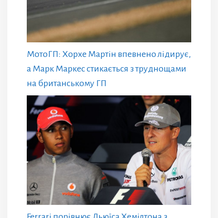
МотоГП: Хорхе Мартін впевнено лідирує,
а Марк Маркес стикається з труднощами
на британському ГП
Ferrari порівнює Льюїса Хемілтона з