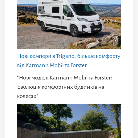
Нові кемпери в Trigano: більше комфорту
від Karmann Mobil та Forster
"Нові моделі Karmann Mobil та Forster:
Еволюція комфортних будинків на
колесах"