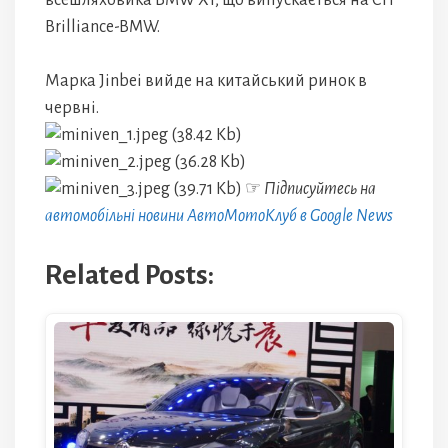
всешляховика BMW X1, що випускається на СП
Brilliance-BMW.
Марка Jinbei вийде на китайський ринок в
червні.
☞
Підписуйтесь на
автомобільні новини АвтоМотоКлуб в Google News
Related Posts: