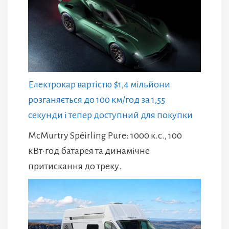
Електрокар вартістю $1,4 мільйони
розганяється до 100 км/год за 1,55
секунди і тепер доступний для покупки
McMurtry Spéirling Pure: 1000 к.с., 100
кВт·год батарея та динамічне
притискання до треку.