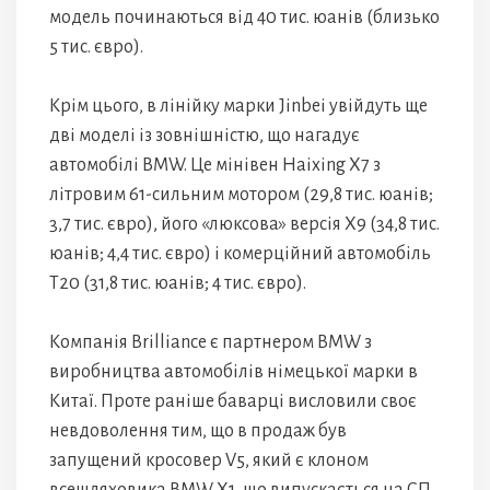
модель починаються від 40 тис. юанів (близько
5 тис. євро).
Крім цього, в лінійку марки Jinbei увійдуть ще
дві моделі із зовнішністю, що нагадує
автомобілі BMW. Це мінівен Haixing X7 з
літровим 61-сильним мотором (29,8 тис. юанів;
3,7 тис. євро), його «люксова» версія X9 (34,8 тис.
юанів; 4,4 тис. євро) і комерційний автомобіль
T20 (31,8 тис. юанів; 4 тис. євро).
Компанія Brilliance є партнером BMW з
виробництва автомобілів німецької марки в
Китаї. Проте раніше баварці висловили своє
невдоволення тим, що в продаж був
запущений кросовер V5, який є клоном