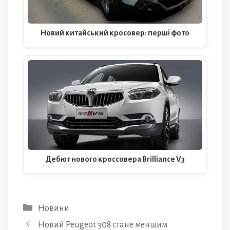
Новий китайський кросовер: перші фото
Дебют нового кроссовера Brilliance V3
Категорії
Новини
Новий Peugeot 308 стане меншим