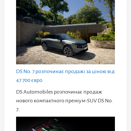
DS No. 7 розпочинає продажі за ціною від
47 700 євро
DS Automobiles розпочинає продаж
нового компактного преміум-SUV DS No.
7.