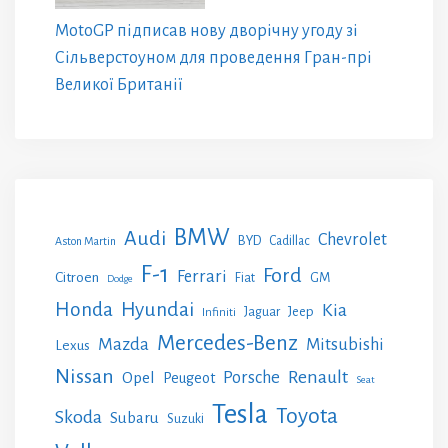
MotoGP підписав нову дворічну угоду зі
Сільверстоуном для проведення Гран-прі
Великої Британії
BMW
Audi
Chevrolet
BYD
Cadillac
Aston Martin
F-1
Ford
Ferrari
Citroen
GM
Fiat
Dodge
Honda
Hyundai
Kia
Jeep
Jaguar
Infiniti
Mercedes-Benz
Mazda
Mitsubishi
Lexus
Nissan
Renault
Porsche
Opel
Peugeot
Seat
Tesla
Toyota
Skoda
Subaru
Suzuki