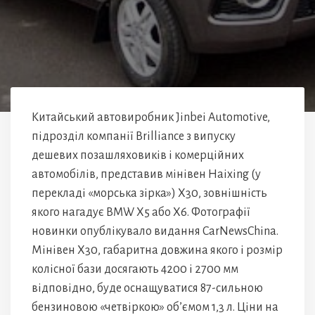
Китайський автовиробник Jinbei Automotive,
підрозділ компанії Brilliance з випуску
дешевих позашляховиків і комерційних
автомобілів, представив мінівен Haixing (у
перекладі «морська зірка») X30, зовнішність
якого нагадує BMW X5 або X6. Фотографії
новинки опублікувало видання CarNewsChina.
Мінівен X30, габаритна довжина якого і розмір
колісної бази досягають 4200 і 2700 мм
відповідно, буде оснащуватися 87-сильною
бензиновою «четвіркою» об’ємом 1,3 л. Ціни на