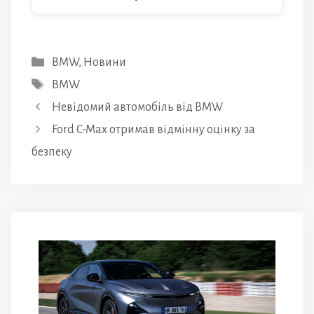
Категорії
BMW
,
Новини
Позначки
BMW
Невідомий автомобіль від BMW
Ford C-Max отримав відмінну оцінку за
безпеку