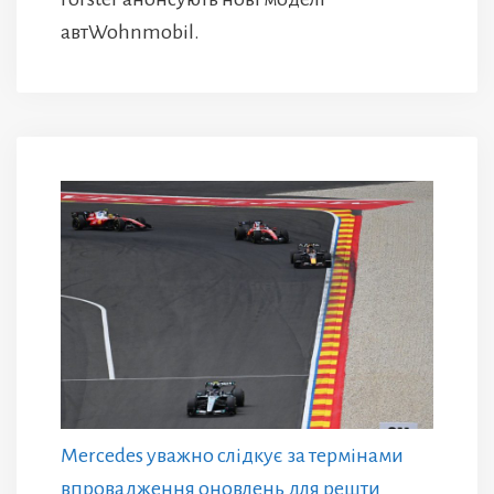
автWohnmobil.
Mercedes уважно слідкує за термінами
впровадження оновлень для решти