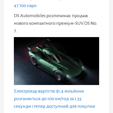
47 700 євро
DS Automobiles розпочинає продаж
нового компактного преміум-SUV DS No.
7.
Електрокар вартістю $1,4 мільйони
розганяється до 100 км/год за 1,55
секунди і тепер доступний для покупки