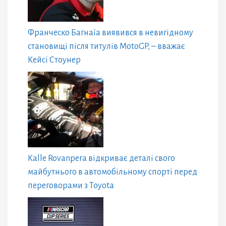
Франческо Багнаїа виявився в невигідному
становищі після титулів MotoGP, – вважає
Кейсі Стоунер
Kalle Rovanpera відкриває деталі свого
майбутнього в автомобільному спорті перед
переговорами з Toyota