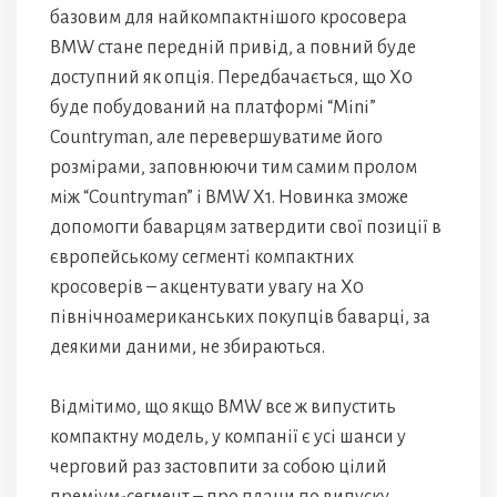
базовим для найкомпактнішого кросовера
BMW стане передній привід, а повний буде
доступний як опція. Передбачається, що Х0
буде побудований на платформі “Mini”
Countryman, але перевершуватиме його
розмірами, заповнюючи тим самим пролом
між “Countryman” і BMW X1. Новинка зможе
допомогти баварцям затвердити свої позиції в
європейському сегменті компактних
кросоверів – акцентувати увагу на Х0
північноамериканських покупців баварці, за
деякими даними, не збираються.
Відмітимо, що якщо BMW все ж випустить
компактну модель, у компанії є усі шанси у
черговий раз застовпити за собою цілий