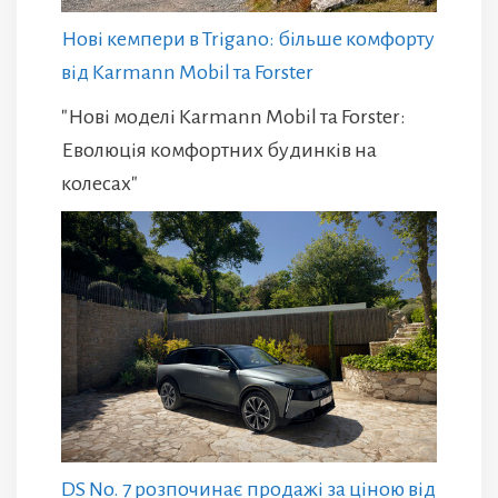
Нові кемпери в Trigano: більше комфорту
від Karmann Mobil та Forster
"Нові моделі Karmann Mobil та Forster:
Еволюція комфортних будинків на
колесах"
DS No. 7 розпочинає продажі за ціною від