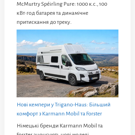
McMurtry Spéirling Pure: 1000 к.с., 100
кВт·год батарея та динамічне
притискання до треку.
Нові кемпери у Trigano-Haus: Більший
комфорт з Karmann Mobil та Forster
Німецькі бренди Karmann Mobil та
Forster анонсують нові моделі