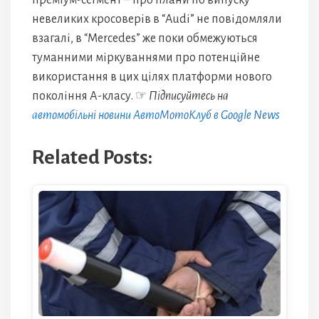
преміум-сегмент – про плани по випуску
невеликих кросоверів в “Audi” не повідомляли
взагалі, в “Mercedes” же поки обмежуються
туманними міркуваннями про потенційне
використання в цих цілях платформи нового
покоління А-класу. ☞
Підписуйтесь на
автомобільні новини АвтоМотоКлуб в Google News
Related Posts: