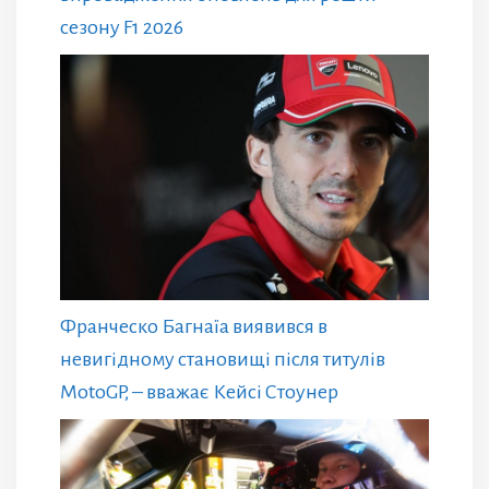
сезону F1 2026
Франческо Багнаїа виявився в
невигідному становищі після титулів
MotoGP, – вважає Кейсі Стоунер