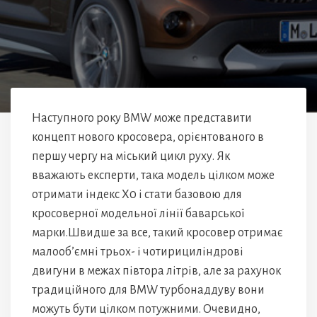
Наступного року BMW може представити
концепт нового кросовера, орієнтованого в
першу чергу на міський цикл руху. Як
вважають експерти, така модель цілком може
отримати індекс Х0 і стати базовою для
кросоверної модельної лінії баварської
марки.Швидше за все, такий кросовер отримає
малооб’ємні трьох- і чотирициліндрові
двигуни в межах півтора літрів, але за рахунок
традиційного для BMW турбонаддуву вони
можуть бути цілком потужними. Очевидно,