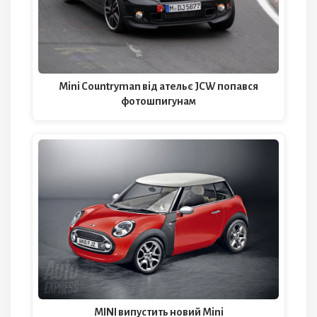
Mini Countryman від ательє JCW попався
фотошпигунам
MINI випустить новий Mini