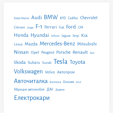
BMW
Audi
Chevrolet
BYD
Cadillac
Aston Martin
F-1
Ford
Ferrari
Citroen
GM
Fiat
Dodge
Honda
Hyundai
Kia
Jeep
Jaguar
Infiniti
Mercedes-Benz
Mazda
Mitsubishi
Lexus
Nissan
Renault
Porsche
Opel
Peugeot
Seat
Tesla
Toyota
Skoda
Subaru
Suzuki
Volkswagen
Volvo
Автопром
Авточиталка
Бензин
Безпека
ВАЗ
ДАІ
Гібридні автомобілі
Дороги
Електрокари