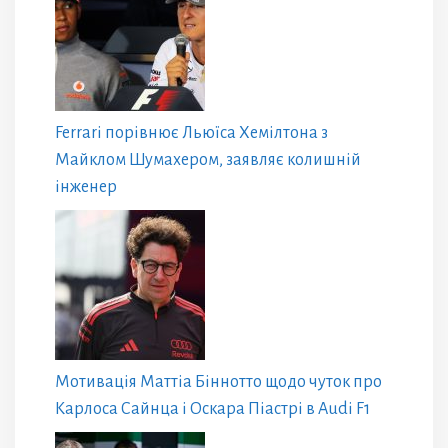
Ferrari порівнює Льюїса Хемілтона з
Майклом Шумахером, заявляє колишній
інженер
Мотивація Маттіа Біннотто щодо чуток про
Карлоса Сайнца і Оскара Піастрі в Audi F1