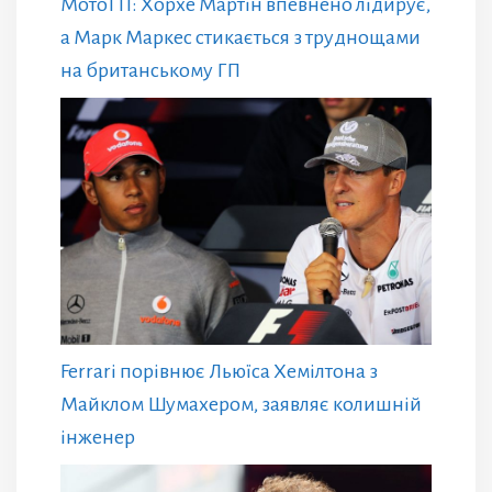
МотоГП: Хорхе Мартін впевнено лідирує,
а Марк Маркес стикається з труднощами
на британському ГП
Ferrari порівнює Льюїса Хемілтона з
Майклом Шумахером, заявляє колишній
інженер