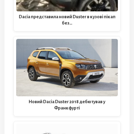
Dacia представила новий Duster в кузові пікап
без…
Новий Dacia Duster 2018 дебютував у
Франкфурті