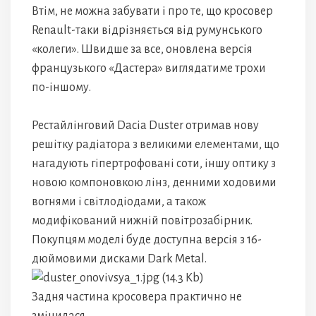
Втім, не можна забувати і про те, що кросовер
Renault-таки відрізняється від румунського
«колеги». Швидше за все, оновлена ​​версія
французького «Дастера» виглядатиме трохи
по-іншому.
Рестайлінговий Dacia Duster отримав нову
решітку радіатора з великими елементами, що
нагадують гіпертрофовані соти, іншу оптику з
новою компоновкою лінз, денними ходовими
вогнями і світлодіодами, а також
модифікований нижній повітрозабірник.
Покупцям моделі буде доступна версія з 16-
дюймовими дисками Dark Metal.
Задня частина кросовера практично не