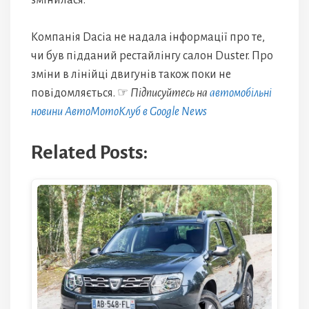
змінилася.
Компанія Dacia не надала інформації про те,
чи був підданий рестайлінгу салон Duster. Про
зміни в лінійці двигунів також поки не
повідомляється. ☞
Підписуйтесь на
автомобільні
новини АвтоМотоКлуб в Google News
Related Posts: