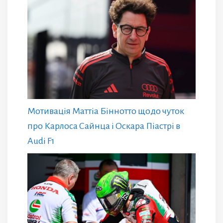
Мотивація Маттіа Біннотто щодо чуток
про Карлоса Сайнца і Оскара Піастрі в
Audi F1