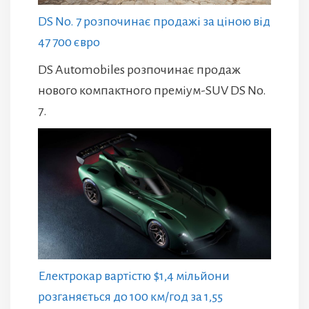
DS No. 7 розпочинає продажі за ціною від
47 700 євро
DS Automobiles розпочинає продаж
нового компактного преміум-SUV DS No.
7.
Електрокар вартістю $1,4 мільйони
розганяється до 100 км/год за 1,55