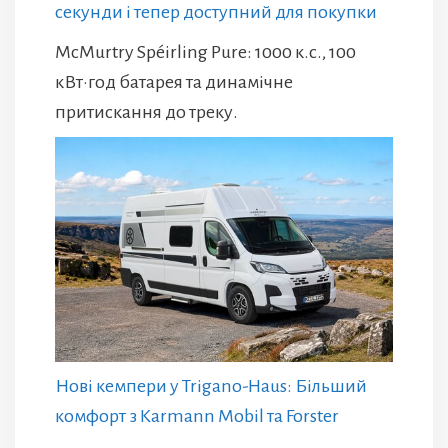
секунди і тепер доступний для покупки
McMurtry Spéirling Pure: 1000 к.с., 100
кВт·год батарея та динамічне
притискання до треку.
Нові кемпери у Trigano-Haus: Більший
комфорт з Karmann Mobil та Forster