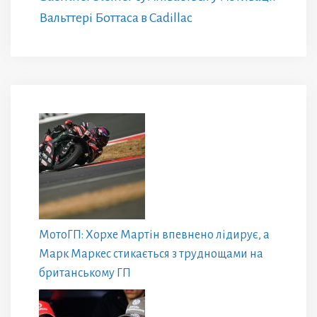
Вальттері Боттаса в Cadillac
МотоГП: Хорхе Мартін впевнено лідирує, а
Марк Маркес стикається з труднощами на
британському ГП