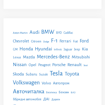
BMW
Audi
BYD
Cadillac
Aston Martin
F-1
Ford
Chevrolet
Ferrari
Citroen
Fiat
Dodge
Honda
Hyundai
Kia
GM
Jeep
Jaguar
Infiniti
Mercedes-Benz
Mazda
Mitsubishi
Lexus
Nissan
Renault
Porsche
Opel
Peugeot
Seat
Tesla
Toyota
Skoda
Subaru
Suzuki
Volkswagen
Volvo
Автопром
Авточиталка
Бензин
Безпека
ВАЗ
ДАІ
Гібридні автомобілі
Дороги