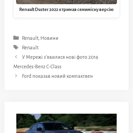
Renault Duster 2022 отримав семимісну версію
Категорії
Renault
,
Новини
Позначки
Renault
У Мережі з’явилися нові фото 2014
Mercedes-Benz C-Class
Ford показав новий компактвен