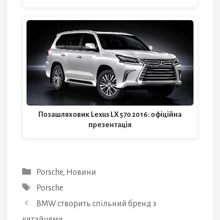
Позашляховик Lexus LX 570 2016: офіційна
презентація
Категорії
Porsche
,
Новини
Позначки
Porsche
BMW створить спільний бренд з
китайцями