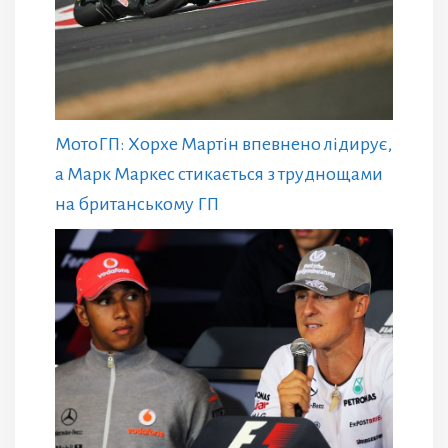
МотоГП: Хорхе Мартін впевнено лідирує,
а Марк Маркес стикається з труднощами
на британському ГП