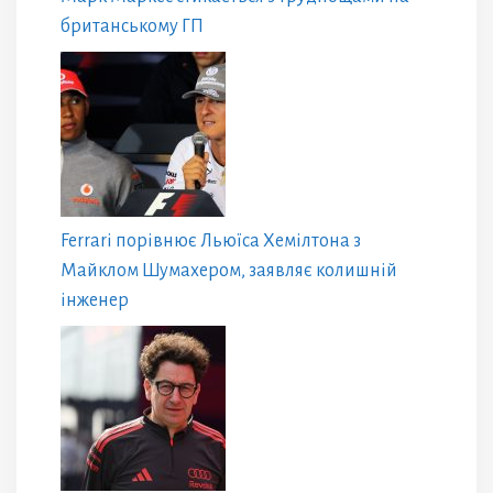
британському ГП
Ferrari порівнює Льюїса Хемілтона з
Майклом Шумахером, заявляє колишній
інженер