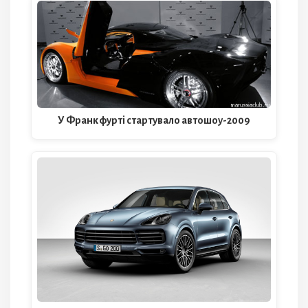
У Франкфурті стартувало автошоу-2009