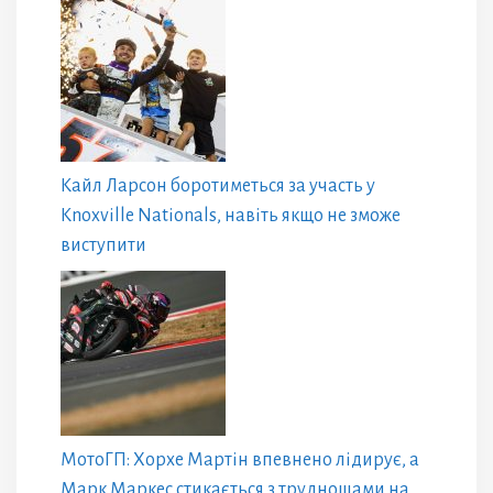
Кайл Ларсон боротиметься за участь у
Knoxville Nationals, навіть якщо не зможе
виступити
МотоГП: Хорхе Мартін впевнено лідирує, а
Марк Маркес стикається з труднощами на