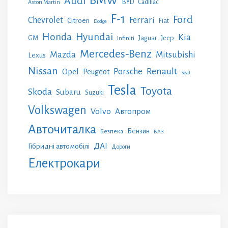
BMW
Audi
BYD
Cadillac
Aston Martin
F-1
Ford
Chevrolet
Ferrari
Citroen
Fiat
Dodge
Honda
Hyundai
Kia
GM
Jeep
Jaguar
Infiniti
Mercedes-Benz
Mazda
Mitsubishi
Lexus
Nissan
Renault
Porsche
Opel
Peugeot
Seat
Tesla
Toyota
Skoda
Subaru
Suzuki
Volkswagen
Volvo
Автопром
Авточиталка
Бензин
Безпека
ВАЗ
ДАІ
Гібридні автомобілі
Дороги
Електрокари