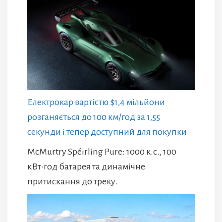
Електрокар вартістю $1,4 мільйони
розганяється до 100 км/год за 1,55
секунди і тепер доступний для покупки
McMurtry Spéirling Pure: 1000 к.с., 100
кВт·год батарея та динамічне
притискання до треку.