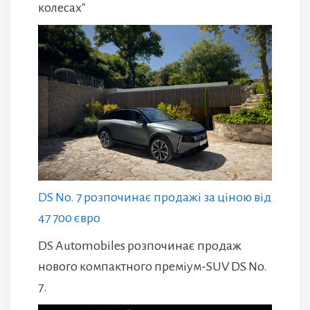
колесах"
DS No. 7 розпочинає продажі за ціною від
47 700 євро
DS Automobiles розпочинає продаж
нового компактного преміум-SUV DS No.
7.