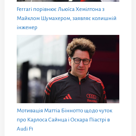
Ferrari порівнює Льюїса Хемілтона з
Майклом Шумахером, заявляє колишній
інженер
Мотивація Маттіа Біннотто щодо чуток
про Карлоса Сайнца і Оскара Піастрі в
Audi F1