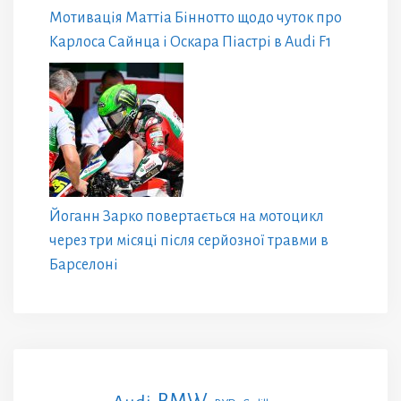
Мотивація Маттіа Біннотто щодо чуток про
Карлоса Сайнца і Оскара Піастрі в Audi F1
Йоганн Зарко повертається на мотоцикл
через три місяці після серйозної травми в
Барселоні