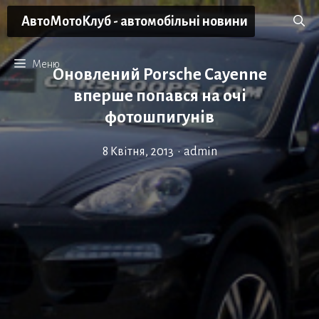
Перейти
АвтоМотоКлуб - автомобільні новини
до
вмісту
Меню
Оновлений Porsche Cayenne
вперше попався на очі
фотошпигунів
8 Квітня, 2013
•
admin