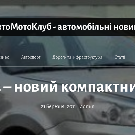
тоМотоКлуб - автомобільні нов
ізнес
Автоспорт
Дороги та інфраструктура
Статті
3 – новий компактн
21 Березня, 2011
•
admin