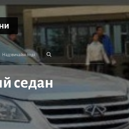
ини
Надзвичайні події
ий седан