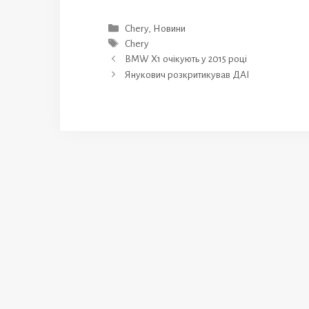
Категорії
Chery
,
Новини
Позначки
Chery
BMW X1 очікують у 2015 році
Янукович розкритикував ДАІ