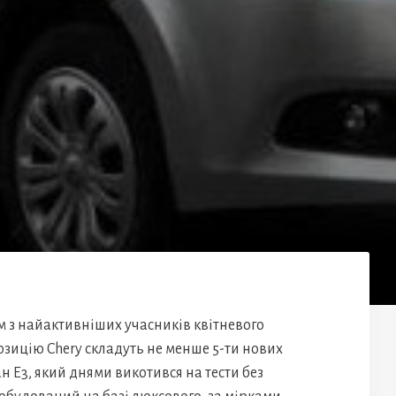
 з найактивніших учасників квітневого
озицію Chery складуть не менше 5-ти нових
E3, який днями викотився на тести без