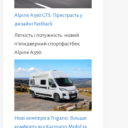
Alpine A390 GTS: Пристрасть у
дизайні Fastback
Легкість і потужність: новий
п’ятидверний спортфастбек
Alpine A390.
Нові кемпери в Trigano: більше
комфорту від Karmann Mobil та