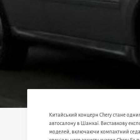
Китайський концерн Chery стане одним
автосалону в Шанхаї. Виставкову експ
моделей, включаючи компактний седан 