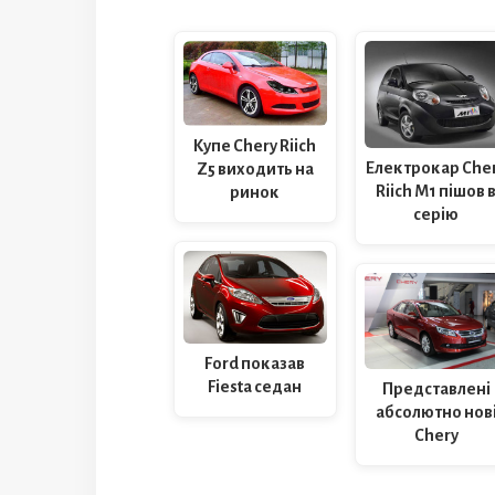
Купе Chery Riich
Електрокар Che
Z5 виходить на
Riich M1 пішов 
ринок
серію
Ford показав
Fiesta седан
Представлені
абсолютно нов
Chery