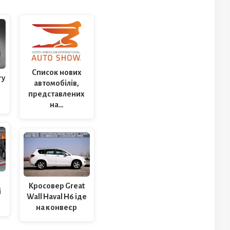
Список нових
ry
автомобілів,
в
представлених
на…
Кросовер Great
і
Wall Haval H6 іде
на конвеєр