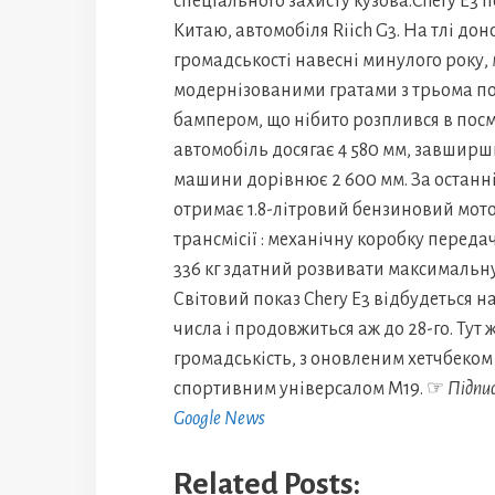
спеціального захисту кузова.Chery E3 
Китаю, автомобіля Riich G3. На тлі до
громадськості навесні минулого року,
модернізованими гратами з трьома 
бампером, що нібито розплився в пос
автомобіль досягає 4 580 мм, завширшки 
машини дорівнює 2 600 мм. За останн
отримає 1.8-літровий бензиновий мотор 
трансмісії : механічну коробку передач
336 кг здатний розвивати максимальну
Світовий показ Chery E3 відбудеться на
числа і продовжиться аж до 28-го. Тут
громадськість, з оновленим хетчбеком 
спортивним універсалом M19. ☞
Підпи
Google News
Related Posts: