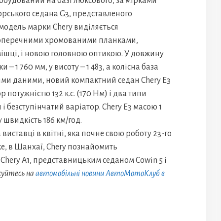
побудований на базі люксового, за мірками
норського седана G3, представленого
 модель марки Chery виділяється
поперечними хромованими планками,
мішці, і новою головною оптикою. У довжину
– 1 760 мм, у висоту – 1 483, а колісна база
іми даними, новий компактний седан Chery E3
потужністю 132 к.с. (170 Нм) і два типи
 і безступінчатий варіатор. Chery E3 масою 1
 швидкість 186 км/год.
 виставці в квітні, яка почне свою роботу 23-го
 же, в Шанхаї, Chery познайомить
Chery A1, представницьким седаном Cowin 5 і
суйтесь на
автомобільні новини АвтоМотоКлуб в