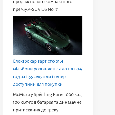
продаж нового компактного
преміум-SUV DS No. 7.
Електрокар вартістю $1,4
мільйони розганяється до 100 км/
год за 1,55 секунди і тепер
доступний для покупки
McMurtry Spéirling Pure: 1000 к.с.,
100 кВт·год батарея та динамічне
притискання до треку.