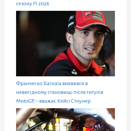
сезону F1 2026
Франческо Багнаїа виявився в
невигідному становищі після титулів
MotoGP, – вважає Кейсі Стоунер