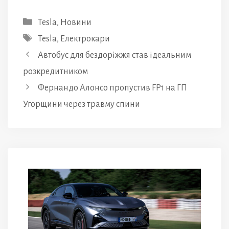
Категорії
Tesla
,
Новини
Позначки
Tesla
,
Електрокари
Автобус для бездоріжжя став ідеальним
розкредитником
Фернандо Алонсо пропустив FP1 на ГП
Угорщини через травму спини