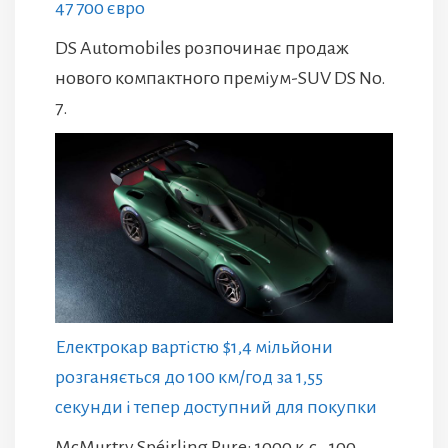
47 700 євро
DS Automobiles розпочинає продаж
нового компактного преміум-SUV DS No.
7.
Електрокар вартістю $1,4 мільйони
розганяється до 100 км/год за 1,55
секунди і тепер доступний для покупки
McMurtry Spéirling Pure: 1000 к.с., 100