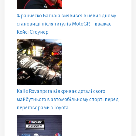
Франческо Багнаїа виявився в невигідному
становищі після титулів MotoGP, – вважає
Кейсі Стоунер
Kalle Rovanpera відкриває деталі свого
майбутнього в автомобільному спорті перед
переговорами з Toyota