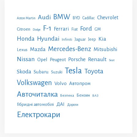
BMW
Audi
Chevrolet
BYD
Cadillac
Aston Martin
F-1
Ford
Ferrari
Citroen
GM
Fiat
Dodge
Honda
Hyundai
Kia
Jeep
Jaguar
Infiniti
Mercedes-Benz
Mazda
Mitsubishi
Lexus
Nissan
Renault
Porsche
Opel
Peugeot
Seat
Tesla
Toyota
Skoda
Subaru
Suzuki
Volkswagen
Volvo
Автопром
Авточиталка
Бензин
Безпека
ВАЗ
ДАІ
Гібридні автомобілі
Дороги
Електрокари