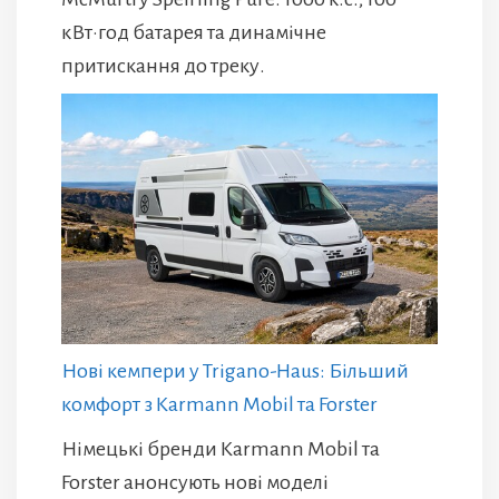
кВт·год батарея та динамічне
притискання до треку.
Нові кемпери у Trigano-Haus: Більший
комфорт з Karmann Mobil та Forster
Німецькі бренди Karmann Mobil та
Forster анонсують нові моделі