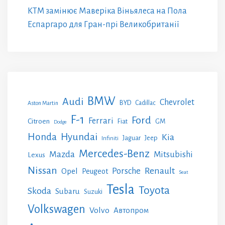
KTM замінює Маверіка Віньялеса на Пола
Еспаргаро для Гран-прі Великобританії
BMW
Audi
Chevrolet
BYD
Cadillac
Aston Martin
F-1
Ford
Ferrari
Citroen
GM
Fiat
Dodge
Honda
Hyundai
Kia
Jeep
Jaguar
Infiniti
Mercedes-Benz
Mazda
Mitsubishi
Lexus
Nissan
Renault
Porsche
Opel
Peugeot
Seat
Tesla
Toyota
Skoda
Subaru
Suzuki
Volkswagen
Volvo
Автопром