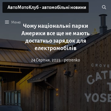
Перейти
АвтоМотоКлуб - автомобільні новини
до
вмісту
Меню
Чому національні парки
Америки все ще не мають
достатньо зарядок для
електромобілів
24 Серпня, 2025
•
petrenko