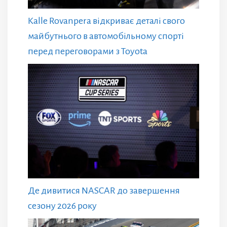
Kalle Rovanpera відкриває деталі свого
майбутнього в автомобільному спорті
перед переговорами з Toyota
Де дивитися NASCAR до завершення
сезону 2026 року