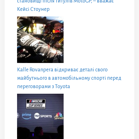
становищі після титулів MotoGP, – вважає
Кейсі Стоунер
Kalle Rovanpera відкриває деталі свого
майбутнього в автомобільному спорті перед
переговорами з Toyota