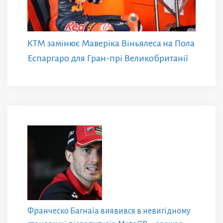
KTM замінює Маверіка Віньялеса на Пола
Еспаргаро для Гран-прі Великобританії
Франческо Багнаїа виявився в невигідному