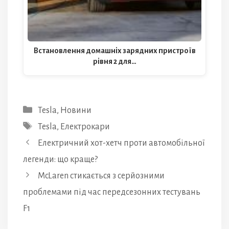
Встановлення домашніх зарядних пристроїв
рівня 2 для…
Категорії
Tesla
,
Новини
Позначки
Tesla
,
Електрокари
Електричний хот-хетч проти автомобільної
легенди: що краще?
McLaren стикається з серйозними
проблемами під час передсезонних тестувань
F1