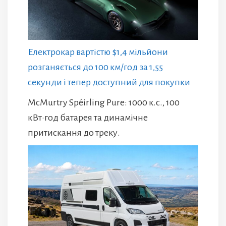
Електрокар вартістю $1,4 мільйони
розганяється до 100 км/год за 1,55
секунди і тепер доступний для покупки
McMurtry Spéirling Pure: 1000 к.с., 100
кВт·год батарея та динамічне
притискання до треку.