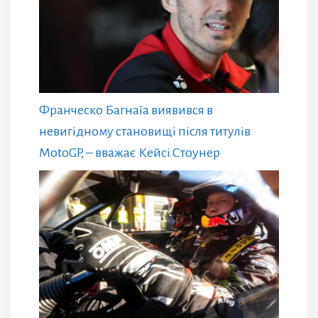
Франческо Багнаїа виявився в
невигідному становищі після титулів
MotoGP, – вважає Кейсі Стоунер