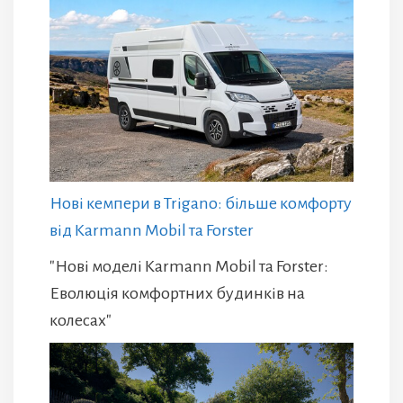
Нові кемпери в Trigano: більше комфорту
від Karmann Mobil та Forster
"Нові моделі Karmann Mobil та Forster:
Еволюція комфортних будинків на
колесах"