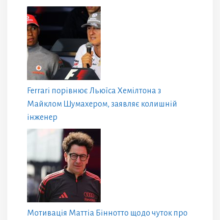
Ferrari порівнює Льюїса Хемілтона з
Майклом Шумахером, заявляє колишній
інженер
Мотивація Маттіа Біннотто щодо чуток про