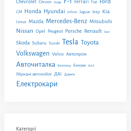
F-1
Ford
Chevrolet
Ferrari
Citroen
Fiat
Dodge
Honda
Hyundai
Kia
GM
Jeep
Jaguar
Infiniti
Mercedes-Benz
Mazda
Mitsubishi
Lexus
Nissan
Renault
Porsche
Opel
Peugeot
Seat
Tesla
Toyota
Skoda
Subaru
Suzuki
Volkswagen
Volvo
Автопром
Авточиталка
Бензин
Безпека
ВАЗ
ДАІ
Гібридні автомобілі
Дороги
Електрокари
Категорії