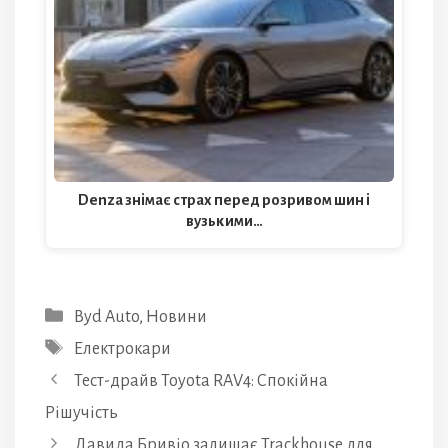
Denza знімає страх перед розривом шин і
вузькими…
Категорії
Byd Auto
,
Новини
Позначки
Електрокари
Тест-драйв Toyota RAV4: Спокійна
Рішучість
Давида Бривіо залишає Trackhouse для