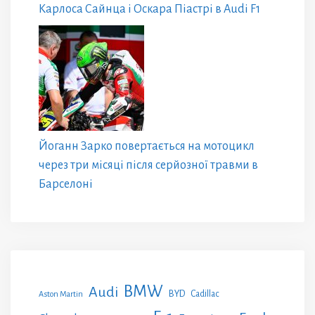
Карлоса Сайнца і Оскара Піастрі в Audi F1
Йоганн Зарко повертається на мотоцикл
через три місяці після серйозної травми в
Барселоні
BMW
Audi
BYD
Cadillac
Aston Martin