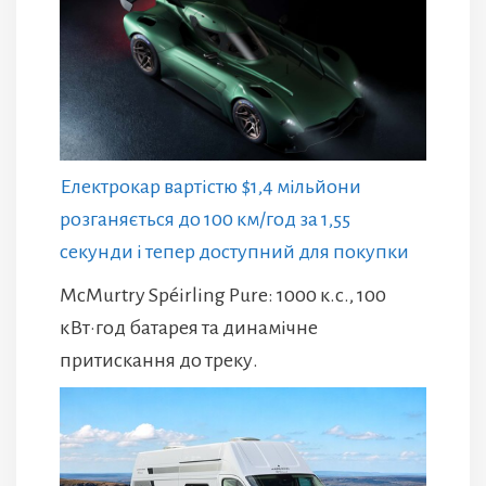
Електрокар вартістю $1,4 мільйони
розганяється до 100 км/год за 1,55
секунди і тепер доступний для покупки
McMurtry Spéirling Pure: 1000 к.с., 100
кВт·год батарея та динамічне
притискання до треку.