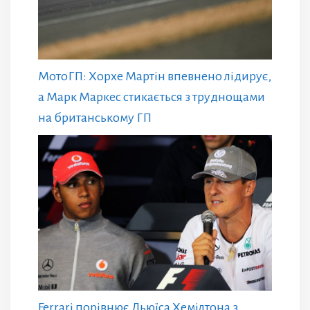
МотоГП: Хорхе Мартін впевнено лідирує,
а Марк Маркес стикається з труднощами
на британському ГП
Ferrari порівнює Льюїса Хемілтона з