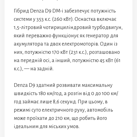
Гібрид Denza D9 DM-i забезпечує потужність
системи у 353 к.с. (260 кВт). Оснастка включає
1,5-літровий чотирициліндровий турбодвигун,
який переважно функціонує як генератор для
акумулятора та двох електромоторів. Один із
них, потужністю 170 кВт (231 к.с.), розташовано
на передній осі, а інший, потужністю 45 кВт (61
к.с.), — на задній.
Denza D9 здатний розвивати максимальну
швидкість 180 км/год, а розгін від 0 до 100 км/
год займає лише 8,6 секунд. При цьому, в
режимі суто електричного руху, автомобіль
може проїхати до 210 км, що робить його
ідеальним для міських умов.