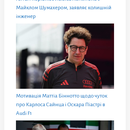
Майклом Шумахером, заявляє колишній
інженер
Мотивація Маттіа Біннотто щодо чуток
про Карлоса Сайнца і Оскара Піастрі в
Audi F1