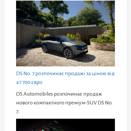
DS No. 7 розпочинає продажі за ціною від
47 700 євро
DS Automobiles розпочинає продаж
нового компактного преміум-SUV DS No.
7.