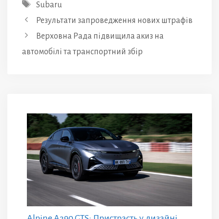
Позначки
Subaru
Результати запроведження нових штрафів
Верховна Рада підвищила акиз на
автомобілі та транспортний збір
Alpine A390 GTS: Пристрасть у дизайні