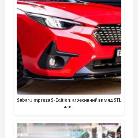
Subaru Impreza S-Edition: агресивний вигляд STI,
але…