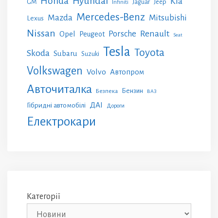
Honda
Hyundai
Kia
GM
Jeep
Jaguar
Infiniti
Mercedes-Benz
Mazda
Mitsubishi
Lexus
Nissan
Renault
Porsche
Opel
Peugeot
Seat
Tesla
Toyota
Skoda
Subaru
Suzuki
Volkswagen
Volvo
Автопром
Авточиталка
Бензин
Безпека
ВАЗ
ДАІ
Гібридні автомобілі
Дороги
Електрокари
Категорії