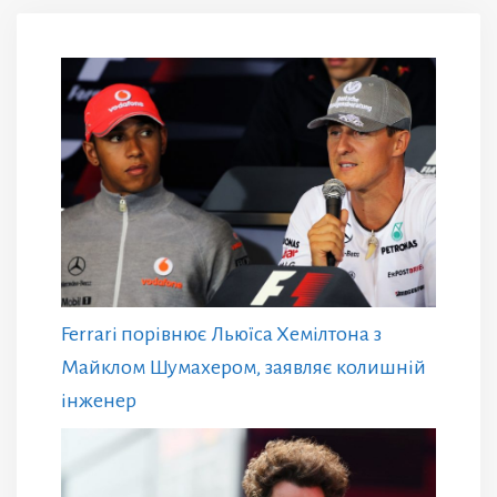
Ferrari порівнює Льюїса Хемілтона з
Майклом Шумахером, заявляє колишній
інженер