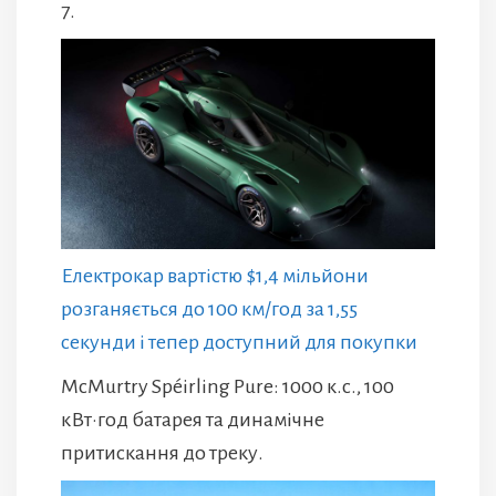
7.
Електрокар вартістю $1,4 мільйони
розганяється до 100 км/год за 1,55
секунди і тепер доступний для покупки
McMurtry Spéirling Pure: 1000 к.с., 100
кВт·год батарея та динамічне
притискання до треку.