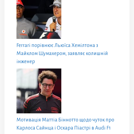
Ferrari порівнює Льюїса Хемілтона з
Майклом Шумахером, заявляє колишній
інженер
Мотивація Маттіа Біннотто щодо чуток про
Карлоса Сайнца і Оскара Піастрі в Audi F1