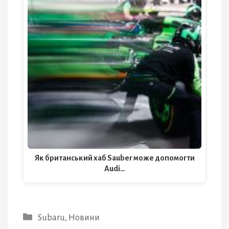
Як британський хаб Sauber може допомогти
Audi…
Категорії
Subaru
,
Новини