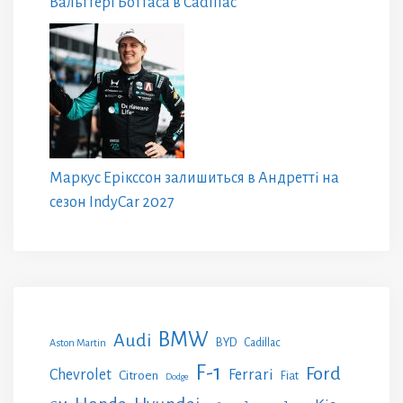
Вальттері Боттаса в Cadillac
Маркус Ерікссон залишиться в Андретті на
сезон IndyCar 2027
BMW
Audi
BYD
Cadillac
Aston Martin
F-1
Ford
Chevrolet
Ferrari
Citroen
Fiat
Dodge