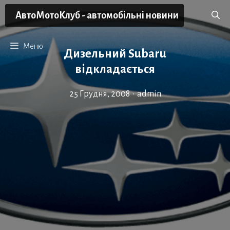
Перейти
АвтоМотоКлуб - автомобільні новини
до
вмісту
Меню
Дизельний Subaru
відкладається
25 Грудня, 2008
•
admin