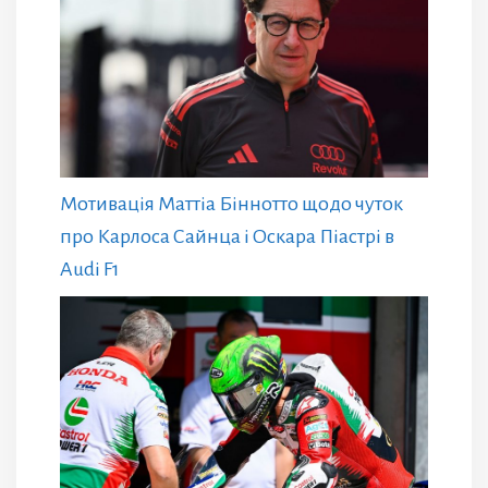
Мотивація Маттіа Біннотто щодо чуток
про Карлоса Сайнца і Оскара Піастрі в
Audi F1