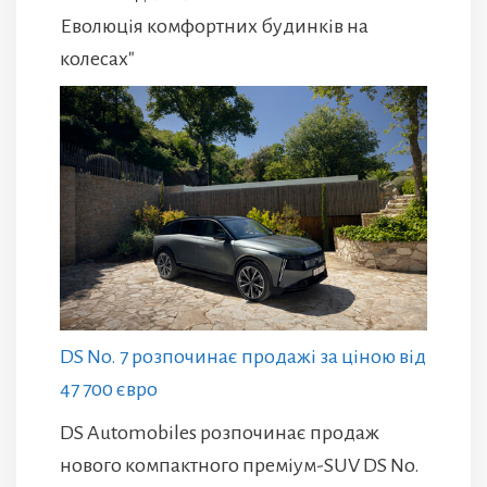
Еволюція комфортних будинків на
колесах"
DS No. 7 розпочинає продажі за ціною від
47 700 євро
DS Automobiles розпочинає продаж
нового компактного преміум-SUV DS No.