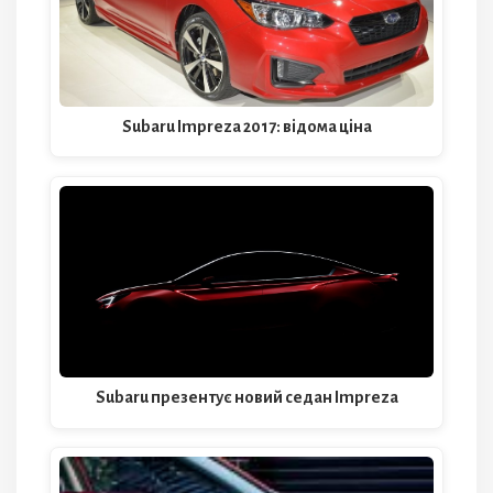
Subaru Impreza 2017: відома ціна
Subaru презентує новий седан Impreza