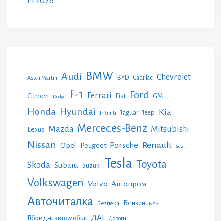
F1 2026
BMW
Audi
Chevrolet
BYD
Cadillac
Aston Martin
F-1
Ford
Ferrari
Citroen
GM
Fiat
Dodge
Honda
Hyundai
Kia
Jeep
Jaguar
Infiniti
Mercedes-Benz
Mazda
Mitsubishi
Lexus
Nissan
Renault
Porsche
Opel
Peugeot
Seat
Tesla
Toyota
Skoda
Subaru
Suzuki
Volkswagen
Volvo
Автопром
Авточиталка
Бензин
Безпека
ВАЗ
ДАІ
Гібридні автомобілі
Дороги