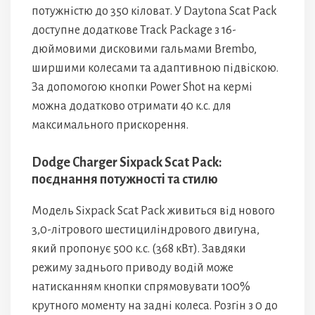
потужністю до 350 кіловат. У Daytona Scat Pack
доступне додаткове Track Package з 16-
дюймовими дисковими гальмами Brembo,
ширшими колесами та адаптивною підвіскою.
За допомогою кнопки Power Shot на кермі
можна додатково отримати 40 к.с. для
максимального прискорення.
Dodge Charger Sixpack Scat Pack:
поєднання потужності та стилю
Модель Sixpack Scat Pack живиться від нового
3,0-літрового шестициліндрового двигуна,
який пропонує 500 к.с. (368 кВт). Завдяки
режиму заднього приводу водій може
натисканням кнопки спрямовувати 100%
крутного моменту на задні колеса. Розгін з 0 до