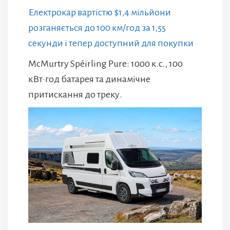
Електрокар вартістю $1,4 мільйони
розганяється до 100 км/год за 1,55
секунди і тепер доступний для покупки
McMurtry Spéirling Pure: 1000 к.с., 100
кВт·год батарея та динамічне
притискання до треку.