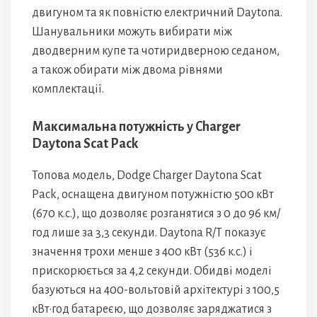
двигуном та як повністю електричний Daytona.
Шанувальники можуть вибирати між
дводверним купе та чотиридверною седаном,
а також обирати між двома рівнями
комплектації.
Максимальна потужність у Charger
Daytona Scat Pack
Топова модель, Dodge Charger Daytona Scat
Pack, оснащена двигуном потужністю 500 кВт
(670 к.с.), що дозволяє розганятися з 0 до 96 км/
год лише за 3,3 секунди. Daytona R/T показує
значення трохи менше з 400 кВт (536 к.с.) і
прискорюється за 4,2 секунди. Обидві моделі
базуються на 400-вольтовій архітектурі з 100,5
кВт·год батареєю, що дозволяє заряджатися з