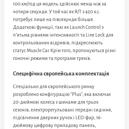
100 км/год ця модель здійснює менш ніж за
чотири секунди. У той час як R/T з 420 к.с.
потребує лише на півсекунди більше.
Додаткові функції, такі як Launch Control з
п’ятьма рівнями інтенсивності та Line Lock для
контрольованих відривів, підкреслюють
статус Muscle Car. Крім того, пропонуються різні
гоночні режими та програми треків.
Специфічна європейська комплектація
Спеціально для європейського ринку
розроблено конфігурацію "Plus", яка включає
20-дюймові колеса з шинами для трьох
сезонів, електрорегульовані передні сидіння,
підсвічення дверних ручок і LED-фар, 16-
дюймову цифрову приладову панель,