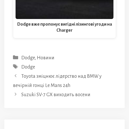
Dodge вже пропонує вигідні лізингові угоди на
Charger
Категорії
Dodge
,
Новини
Позначки
Dodge
Toyota зміцнює лідерство над BMW у
вечірній гонці Le Mans 24h
Suzuki SV-7 GX виходить восени