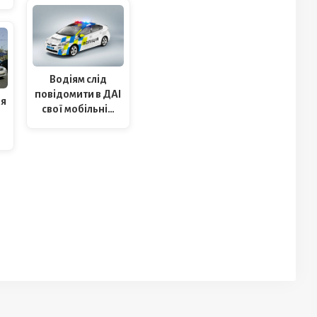
Водіям слід
повідомити в ДАІ
ля
свої мобільні…