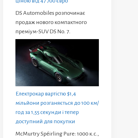
ціною від 47 700 євро
DS Automobiles розпочинає
продаж нового компактного
преміум-SUV DS No. 7.
Електрокар вартістю $1,4
мільйони розганяється до 100 км/
год за 1,55 секунди і тепер
доступний для покупки
McMurtry Spéirling Pure: 1000 к.с.,