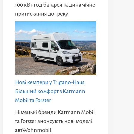
100 кВт·год батарея та динамічне
притискання до треку.
Нові кемпери у Trigano-Haus:
Більший комфорт з Karmann
Mobil та Forster
Німецькі бренди Karmann Mobil
та Forster анонсують нові моделі
автWohnmobil.