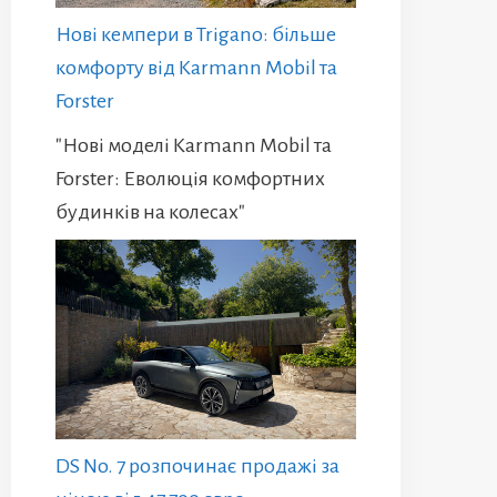
Нові кемпери в Trigano: більше
комфорту від Karmann Mobil та
Forster
"Нові моделі Karmann Mobil та
Forster: Еволюція комфортних
будинків на колесах"
DS No. 7 розпочинає продажі за