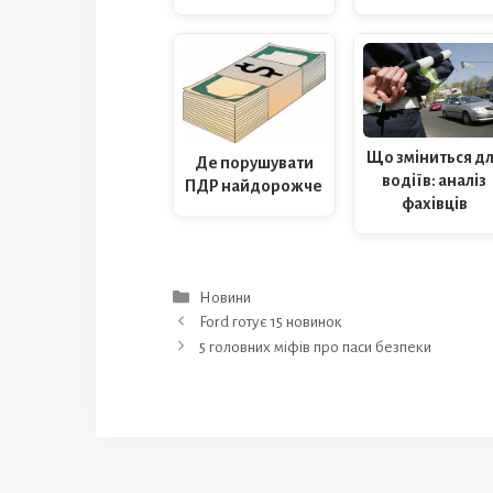
Що зміниться д
Де порушувати
водіїв: аналіз
ПДР найдорожче
фахівців
Категорії
Новини
Ford готує 15 новинок
5 головних міфів про паси безпеки