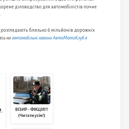
орене діловодство для автомобілістів почне
.
 розглядають близько 6 мільйонів дорожніх
есь на
автомобільні новини АвтоМотоКлуб в
ВІЗИР - ФІКЦІЯ!!!
(Читати усім!)