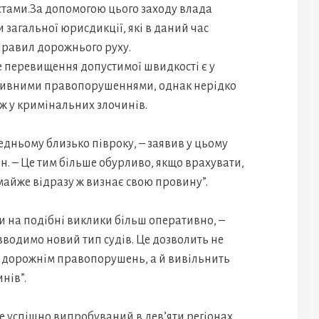
тами.За допомогою цього заходу влада
 загальної юрисдикції, які в даний час
Правил дорожнього руху.
е перевищення допустимої швидкості є у
тивними правопорушеннями, однак нерідко
іж у кримінальних злочинів.
едньому близько півроку, – заявив у цьому
ін. – Це тим більше обурливо, якщо врахувати,
майже відразу ж визнає свою провину”.
 на подібні виклики більш оперативно, –
 вводимо новий тип судів. Це дозволить не
м дорожнім правопорушень, а й вивільнить
нів”.
же успішно випробуваний в дев’яти регіонах