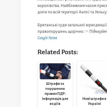
королівства. Найближчим часом приск
діяти по всій території Англії та Уельсу
Британські суди загальної юрисдикції
правопорушень щорічно. ☞
Підписуйт
Google News
Related Posts:
Штрафи за
порушення
правил ПДР:
Нові штрафи в
інформація для
Україні
водіїв