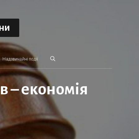
ини
Надзвичайні події
в – економія