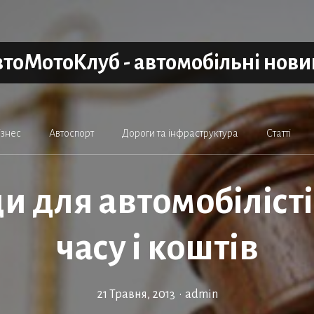
тоМотоКлуб - автомобільні нов
ізнес
Автоспорт
Дороги та інфраструктура
Статті
и для автомобілісті
часу і коштів
21 Травня, 2013
•
admin