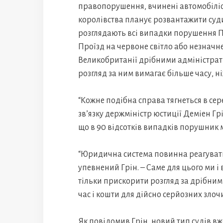
правопорушення, вчинені автомобіліс
королівства планує розвантажити суди
розглядають всі випадки порушення 
Проїзд на червоне світло або незначн
Великобританії дрібними адміністра
розгляд за ним вимагає більше часу, н
“Кожне подібна справа тягнеться в сер
зв’язку держміністр юстиції Деміен Гр
що в 90 відсотків випадків порушник 
“Юридична система повинна реагувати
упевнений Грін. – Саме для цього ми і
тільки прискорити розгляд за дрібни
час і кошти для дійсно серйозних злочи
Як повідомив Грін, новий тип судів в