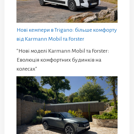
Нові кемпери в Trigano: більше комфорту
від Karmann Mobil та Forster
"Нові моделі Karmann Mobil та Forster:
Еволюція комфортних будинків на
колесах"