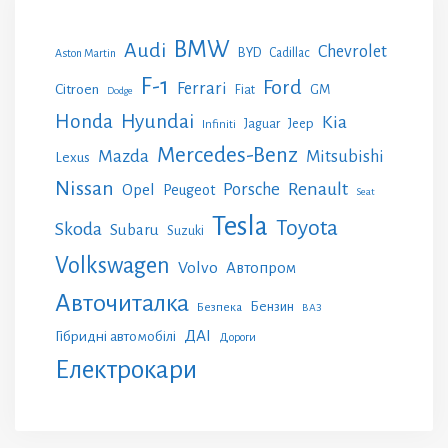
BMW
Audi
Chevrolet
BYD
Cadillac
Aston Martin
F-1
Ford
Ferrari
Citroen
GM
Fiat
Dodge
Honda
Hyundai
Kia
Jeep
Jaguar
Infiniti
Mercedes-Benz
Mazda
Mitsubishi
Lexus
Nissan
Renault
Porsche
Opel
Peugeot
Seat
Tesla
Toyota
Skoda
Subaru
Suzuki
Volkswagen
Volvo
Автопром
Авточиталка
Бензин
Безпека
ВАЗ
ДАІ
Гібридні автомобілі
Дороги
Електрокари