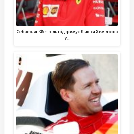
Себастьян Феттель підтримує Льюіса Хемілтона
у…