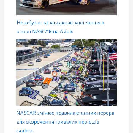
Незабутнє та загадкове закінчення в
історії NASCAR на Айові
NASCAR змінює правила етапних перерв
для скорочення тривалих періодів
caution