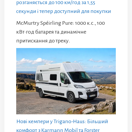
розганяється до 100 км/год за 1,55
секунди і тепер доступний для покупки
McMurtry Spéirling Pure: 1000 к.с., 100
кВт·год батарея та динамічне
притискання до треку.
Нові кемпери у Trigano-Haus: Більший
комфорт з Karmann Mobil та Forster