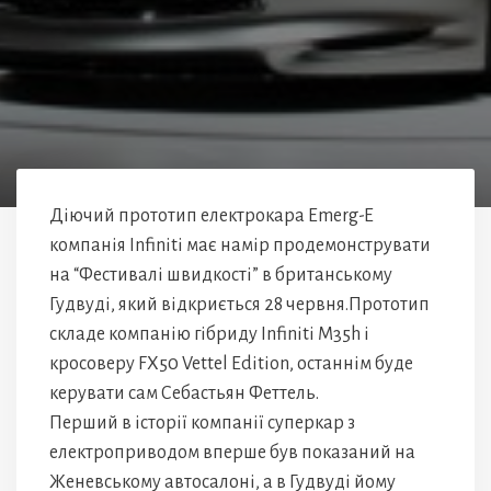
Діючий прототип електрокара Emerg-E
компанія Infiniti має намір продемонструвати
на “Фестивалі швидкості” в британському
Гудвуді, який відкриється 28 червня.Прототип
складе компанію гібриду Infiniti M35h і
кросоверу FX50 Vettel Edition, останнім буде
керувати сам Себастьян Феттель.
Перший в історії компанії суперкар з
електроприводом вперше був показаний на
Женевському автосалоні, а в Гудвуді йому