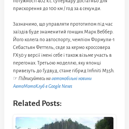
потужності 402 к.с. суперкару достатньо для
прискорення до 100 км / год за 4 секунди.
Зазначимо, що управляти прототипом під час
заїздів буде знаменитий гонщик Марк Веббер.
Його колега по автоспорту, чемпіон Формули-1
Себастьян Феттель, сяде за кермо кроссовера
FX50 у версії імені себе і також візьме участь в
перегонах. Третьою моделлю, яку японці
привезуть до Гудвуд, стане гібрид Infiniti M35h.
☞
Підписуйтесь на
автомобільні новини
АвтоМотоКлуб в Google News
Related Posts: