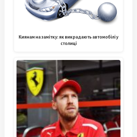
Киянам на замітку: як викрадають автомобілі у
столиці