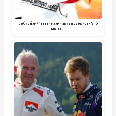
Себастіан Феттель закликає повернути V10
замість…