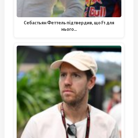
Себастьян Феттель підтвердив, що F1 для
нього…