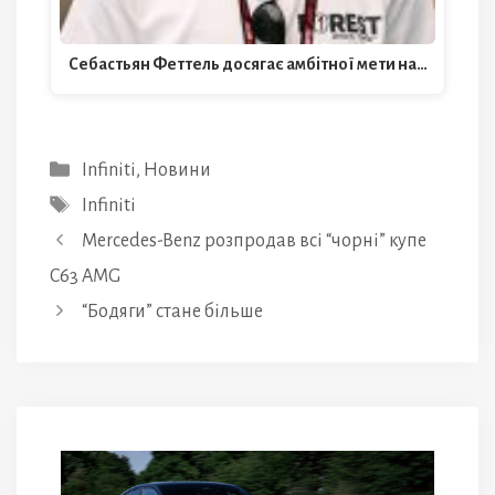
Себастьян Феттель досягає амбітної мети на…
Категорії
Infiniti
,
Новини
Позначки
Infiniti
Mercedes-Benz розпродав всі “чорні” купе
C63 AMG
“Бодяги” стане більше