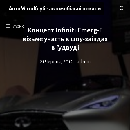
Перейти
АвтоМотоКлуб - автомобільні новини
до
вмісту
Меню
Концепт Infiniti Emerg-E
візьме участь в шоу-заїздах
в Гудвуді
21 Червня, 2012
•
admin