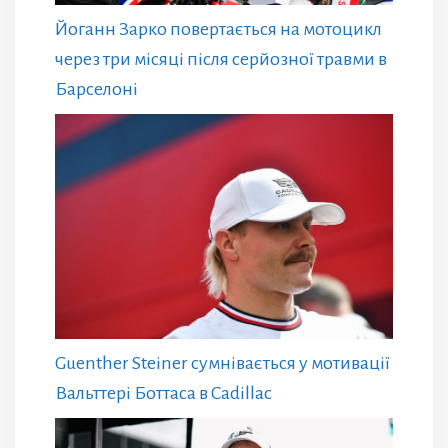
Йоганн Зарко повертається на мотоцикл
через три місяці після серйозної травми в
Барселоні
Guenther Steiner сумнівається у мотивації
Вальттері Боттаса в Cadillac