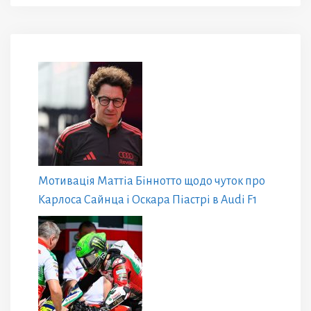
Мотивація Маттіа Біннотто щодо чуток про
Карлоса Сайнца і Оскара Піастрі в Audi F1