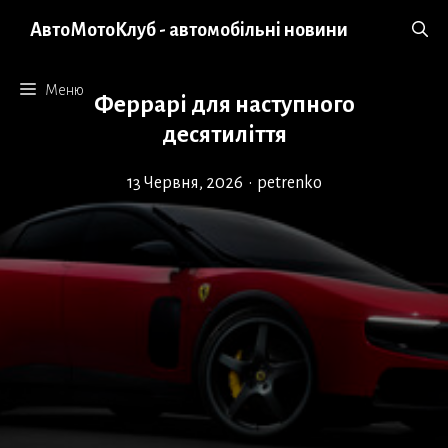
Перейти
АвтоМотоКлуб - автомобільні новини
до
вмісту
Меню
Феррарі для наступного
десятиліття
13 Червня, 2026
•
petrenko