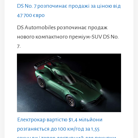
DS No. 7 розпочинає продажі за ціною від
47 700 євро
DS Automobiles розпочинає продаж
нового компактного преміум-SUV DS No.
7.
Електрокар вартістю $1,4 мільйони
розганяється до 100 км/год за 1,55