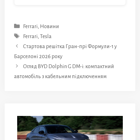
Категорії
Ferrari
,
Новини
Позначки
Ferrari
,
Tesla
Стартова решітка Гран-прі Формули-1 у
Барселоні 2026 року
Огляд BYD Dolphin G DM-i: компактний
автомобіль з кабельним підключенням