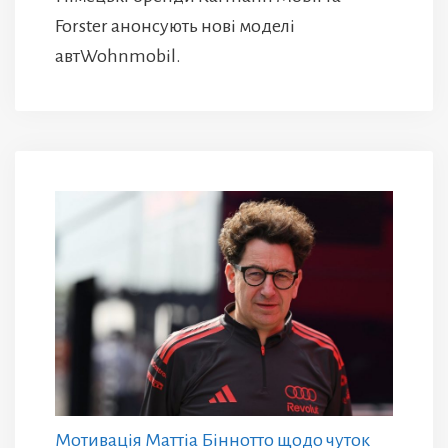
Forster анонсують нові моделі
автWohnmobil.
Мотивація Маттіа Біннотто щодо чуток