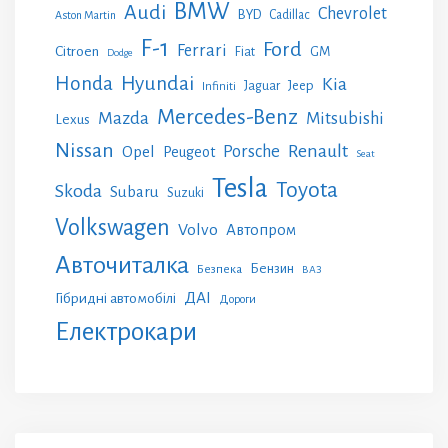
BMW
Audi
Chevrolet
BYD
Cadillac
Aston Martin
F-1
Ford
Ferrari
Citroen
GM
Fiat
Dodge
Honda
Hyundai
Kia
Jeep
Jaguar
Infiniti
Mercedes-Benz
Mazda
Mitsubishi
Lexus
Nissan
Renault
Porsche
Opel
Peugeot
Seat
Tesla
Toyota
Skoda
Subaru
Suzuki
Volkswagen
Volvo
Автопром
Авточиталка
Бензин
Безпека
ВАЗ
ДАІ
Гібридні автомобілі
Дороги
Електрокари