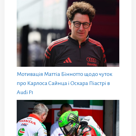
Мотивація Маттіа Біннотто щодо чуток
про Карлоса Сайнца і Оскара Піастрі в
Audi F1