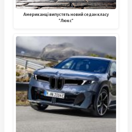
Американці випустять новий седан класу
"Люкс"