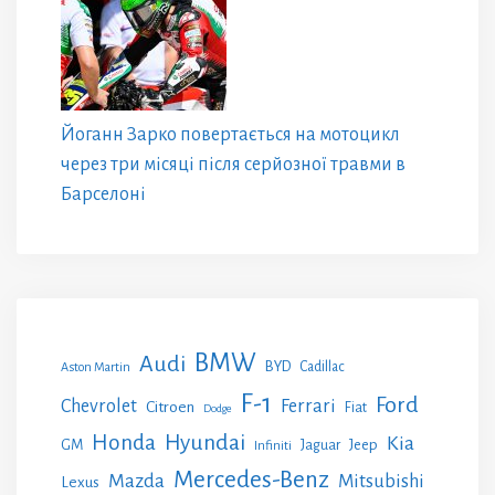
Йоганн Зарко повертається на мотоцикл
через три місяці після серйозної травми в
Барселоні
BMW
Audi
BYD
Cadillac
Aston Martin
F-1
Ford
Chevrolet
Ferrari
Citroen
Fiat
Dodge
Honda
Hyundai
Kia
GM
Jeep
Jaguar
Infiniti
Mercedes-Benz
Mazda
Mitsubishi
Lexus