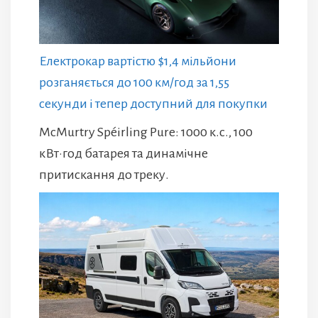
Електрокар вартістю $1,4 мільйони
розганяється до 100 км/год за 1,55
секунди і тепер доступний для покупки
McMurtry Spéirling Pure: 1000 к.с., 100
кВт·год батарея та динамічне
притискання до треку.