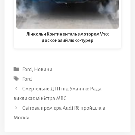
Лінкольн Континенталь з мотором V10:
досконалий люкс-турер
Категорії
Ford
,
Новини
Позначки
Ford
Смертельне ДТП під Уманню: Рада
викликає міністра МВС
Світова прем’єра Audi R8 пройшла в
Москві