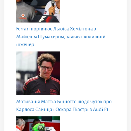
Ferrari порівнює Льюїса Хемілтона з
Майклом Шумахером, заявляє колишній
інженер
Мотивація Маттіа Біннотто щодо чуток про
Карлоса Сайнца і Оскара Піастрі в Audi F1