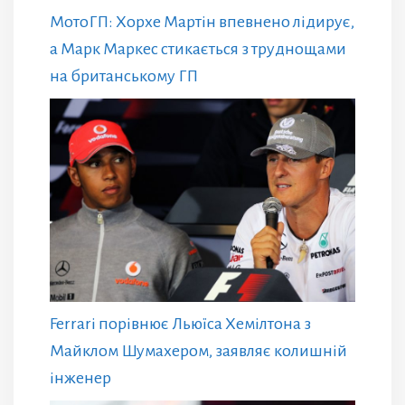
МотоГП: Хорхе Мартін впевнено лідирує,
а Марк Маркес стикається з труднощами
на британському ГП
Ferrari порівнює Льюїса Хемілтона з
Майклом Шумахером, заявляє колишній
інженер