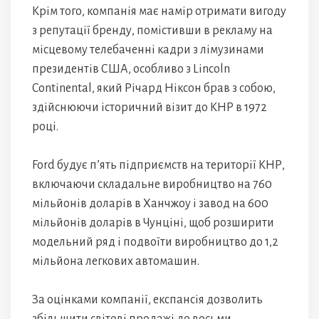
Крім того, компанія має намір отримати вигоду
з репутації бренду, помістивши в рекламу на
місцевому телебаченні кадри з лімузинами
президентів США, особливо з Lincoln
Continental, який Річард Ніксон брав з собою,
здійснюючи історичний візит до КНР в 1972
році.
Ford будує п’ять підприємств на території КНР,
включаючи складальне виробництво на 760
мільйонів доларів в Ханчжоу і завод на 600
мільйонів доларів в Чунціні, щоб розширити
модельний ряд і подвоїти виробництво до 1,2
мільйона легкових автомашин.
За оцінками компанії, експансія дозволить