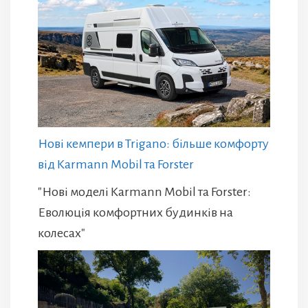
Нові кемпери в Trigano: більше комфорту
від Karmann Mobil та Forster
"Нові моделі Karmann Mobil та Forster:
Еволюція комфортних будинків на
колесах"