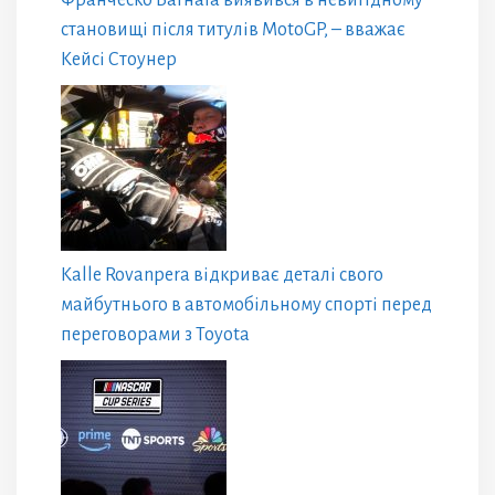
Франческо Багнаїа виявився в невигідному
становищі після титулів MotoGP, – вважає
Кейсі Стоунер
Kalle Rovanpera відкриває деталі свого
майбутнього в автомобільному спорті перед
переговорами з Toyota