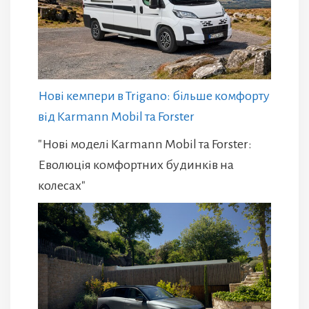
Нові кемпери в Trigano: більше комфорту
від Karmann Mobil та Forster
"Нові моделі Karmann Mobil та Forster:
Еволюція комфортних будинків на
колесах"