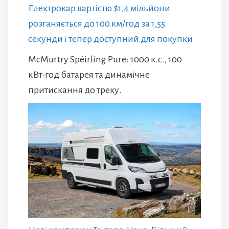
Електрокар вартістю $1,4 мільйони
розганяється до 100 км/год за 1,55
секунди і тепер доступний для покупки
McMurtry Spéirling Pure: 1000 к.с., 100
кВт·год батарея та динамічне
притискання до треку.