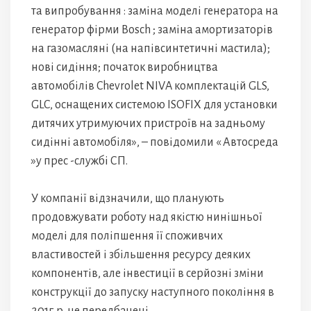
та випробування : заміна моделі генератора на
генератор фірми Bosch ; заміна амортизаторів
на газомасляні (на напівсинтетичні мастила);
нові сидіння; початок виробництва
автомобілів Chevrolet NIVA комплектацій GLS,
GLC, оснащених системою ISOFIX для установки
дитячих утримуючих пристроїв на задньому
сидінні автомобіля», – повідомили « Автосреда
»у прес -службі СП.
У компанії відзначили, що планують
продовжувати роботу над якістю нинішньої
моделі для поліпшення її споживчих
властивостей і збільшення ресурсу деяких
компонентів, але інвестиції в серйозні зміни
конструкції до запуску наступного покоління в