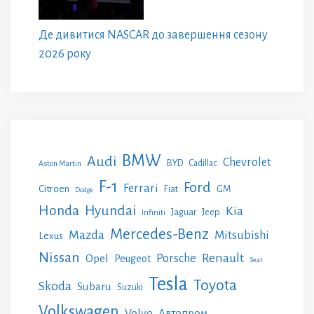
Де дивитися NASCAR до завершення сезону
2026 року
BMW
Audi
Chevrolet
BYD
Cadillac
Aston Martin
F-1
Ford
Ferrari
Citroen
GM
Fiat
Dodge
Honda
Hyundai
Kia
Jeep
Jaguar
Infiniti
Mercedes-Benz
Mazda
Mitsubishi
Lexus
Nissan
Renault
Porsche
Opel
Peugeot
Seat
Tesla
Toyota
Skoda
Subaru
Suzuki
Volkswagen
Volvo
Автопром