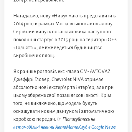
2015 р. не передбачені.
Нагадаємо, нову «Ниву» мають представити в
2014 році в рамках Московського автосалону.
Серійний випуск позашляховика наступного
покоління стартує в 2015 році на території ОЕЗ
«Тольятті », де вже ведеться будівництво
виробничих площ.
Як раніше розповів екс -глава GM- AVTOVAZ
Джеффрі Гловер, Chevrolet NIVA отримає
абсолютно нові екстер’єр та інтер’єр, але при
цьому збереже свої позашляхові якості. Крім
того, не виключено, що модель будуть
оснащувати новим двигуном і автоматичною
коробкою передач. ☞
Підписуйтесь на
автомобільні новини АвтоМотоКлуб в Google News