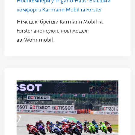
Нові кемпери у Trigano-Haus: Більший
комфорт з Karmann Mobil та Forster
Німецькі бренди Karmann Mobil та
Forster анонсують нові моделі
автWohnmobil.