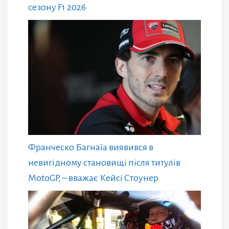
сезону F1 2026
Франческо Багнаїа виявився в
невигідному становищі після титулів
MotoGP, – вважає Кейсі Стоунер