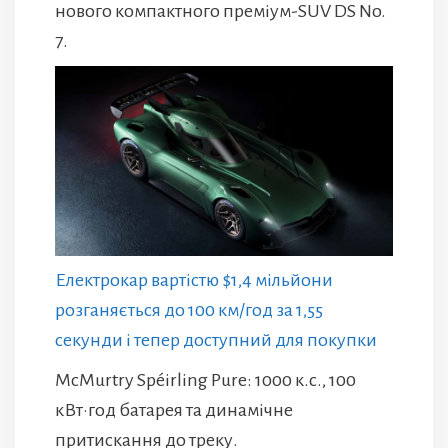
нового компактного преміум-SUV DS No.
7.
Електрокар вартістю $1,4 мільйони
розганяється до 100 км/год за 1,55
секунди і тепер доступний для покупки
McMurtry Spéirling Pure: 1000 к.с., 100
кВт·год батарея та динамічне
притискання до треку.