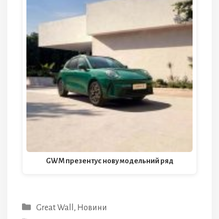
GWM презентує нову модельний ряд
Категорії
Great Wall
,
Новини