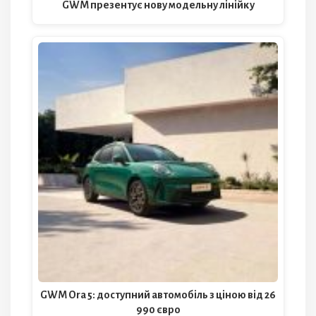
GWM презентує нову модельну лінійку
GWM Ora 5: доступний автомобіль з ціною від 26
990 євро