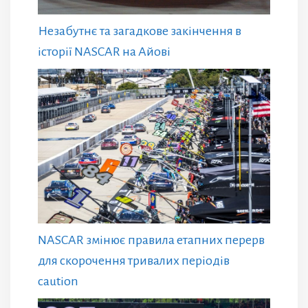
Незабутнє та загадкове закінчення в
історії NASCAR на Айові
NASCAR змінює правила етапних перерв
для скорочення тривалих періодів
caution