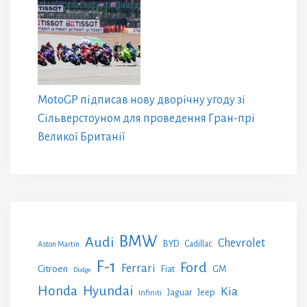
MotoGP підписав нову дворічну угоду зі
Сільверстоуном для проведення Гран-прі
Великої Британії
BMW
Audi
Chevrolet
BYD
Cadillac
Aston Martin
F-1
Ford
Ferrari
Citroen
GM
Fiat
Dodge
Honda
Hyundai
Kia
Jeep
Jaguar
Infiniti