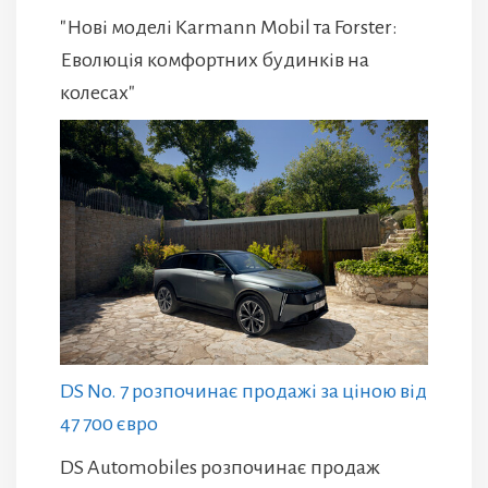
"Нові моделі Karmann Mobil та Forster:
Еволюція комфортних будинків на
колесах"
DS No. 7 розпочинає продажі за ціною від
47 700 євро
DS Automobiles розпочинає продаж