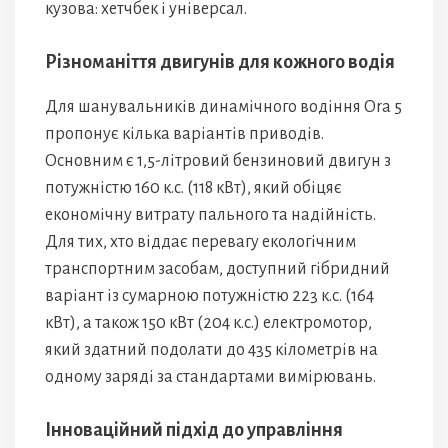
кузова: хетчбек і універсал.
Різноманіття двигунів для кожного водія
Для шанувальників динамічного водіння Ora 5
пропонує кілька варіантів приводів.
Основним є 1,5-літровий бензиновий двигун з
потужністю 160 к.с. (118 кВт), який обіцяє
економічну витрату пального та надійність.
Для тих, хто віддає перевагу екологічним
транспортним засобам, доступний гібридний
варіант із сумарною потужністю 223 к.с. (164
кВт), а також 150 кВт (204 к.с.) електромотор,
який здатний подолати до 435 кілометрів на
одному заряді за стандартами вимірювань.
Інноваційний підхід до управління