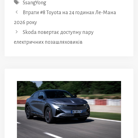
Позначки
SsangYong
Втрати #8 Toyota на 24 годинах Ле-Мана
2026 року
Skoda повертає доступну пару
електричних позашляховиків