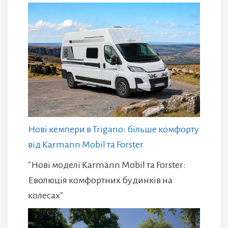
Нові кемпери в Trigano: більше комфорту
від Karmann Mobil та Forster
"Нові моделі Karmann Mobil та Forster:
Еволюція комфортних будинків на
колесах"