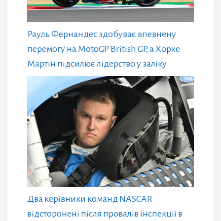
Рауль Фернандес здобуває впевнену
перемогу на MotoGP British GP, а Хорхе
Мартін підсилює лідерство у заліку
Два керівники команд NASCAR
відсторонені після провалів інспекції в