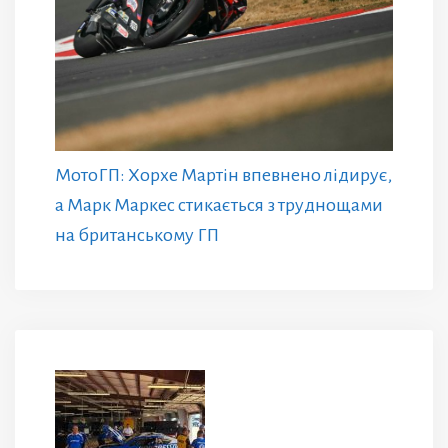
МотоГП: Хорхе Мартін впевнено лідирує,
а Марк Маркес стикається з труднощами
на британському ГП