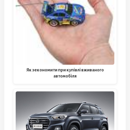
Як зекономити при купівлі вживаного
автомобіля