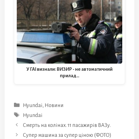
У ГАІ визнали: ВИЗИР - не автоматичний
прилад…
Категорії
Hyundai
,
Новини
Позначки
Hyundai
Смерть на колінах. 11 пасажирів ВАЗу.
Супер машина за супер ціною (ФОТО)