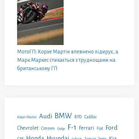
МотоГП: Хорхе Мартін впевнено лідирує, а
Марк Маркес стикається з труднощами на
британському ГП
BMW
Audi
BYD
Cadillac
Aston Martin
F-1
Ford
Chevrolet
Ferrari
Citroen
Fiat
Dodge
Honda
Hyundai
Kia
GM
Jeep