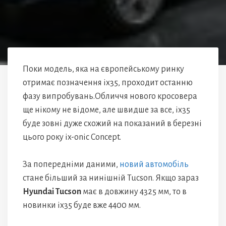
Поки модель, яка на європейському ринку
отримає позначення ix35, проходит останню
фазу випробувань.Обличчя нового кросовера
ще нікому не відоме, але швидше за все, ix35
буде зовні дуже схожий на показаний в березні
цього року ix-onic Concept.
За попередніми даними,
новий автомобіль
стане більший за нинішній Tucson. Якщо зараз
Hyundai Tucson
має в довжину 4325 мм, то в
новинки ix35 буде вже 4400 мм.