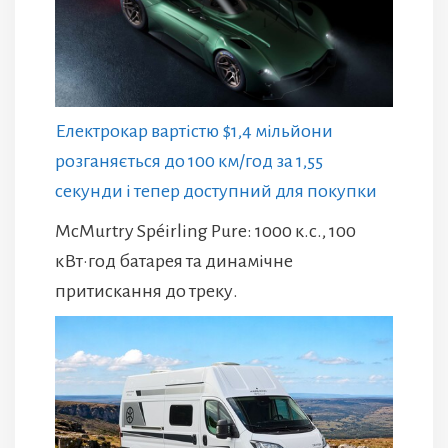
Електрокар вартістю $1,4 мільйони
розганяється до 100 км/год за 1,55
секунди і тепер доступний для покупки
McMurtry Spéirling Pure: 1000 к.с., 100
кВт·год батарея та динамічне
притискання до треку.