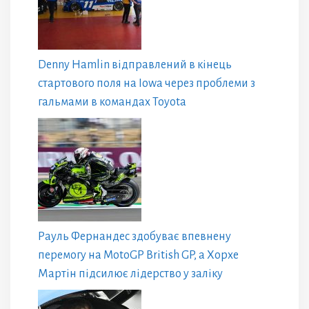
Denny Hamlin відправлений в кінець
стартового поля на Iowa через проблеми з
гальмами в командах Toyota
Рауль Фернандес здобуває впевнену
перемогу на MotoGP British GP, а Хорхе
Мартін підсилює лідерство у заліку