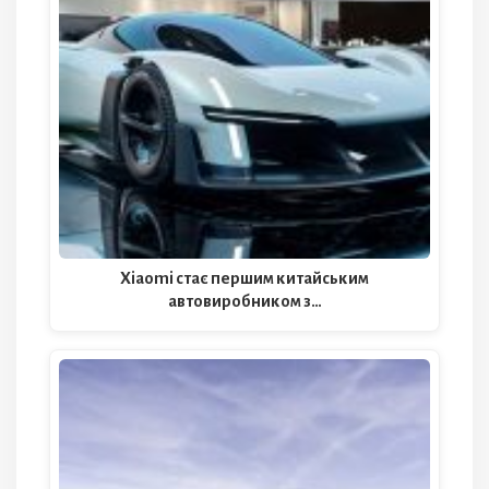
Xiaomi стає першим китайським
автовиробником з…