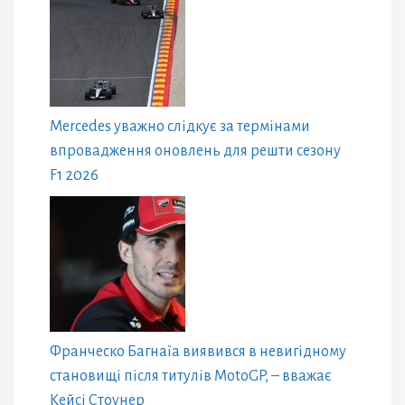
Mercedes уважно слідкує за термінами
впровадження оновлень для решти сезону
F1 2026
Франческо Багнаїа виявився в невигідному
становищі після титулів MotoGP, – вважає
Кейсі Стоунер