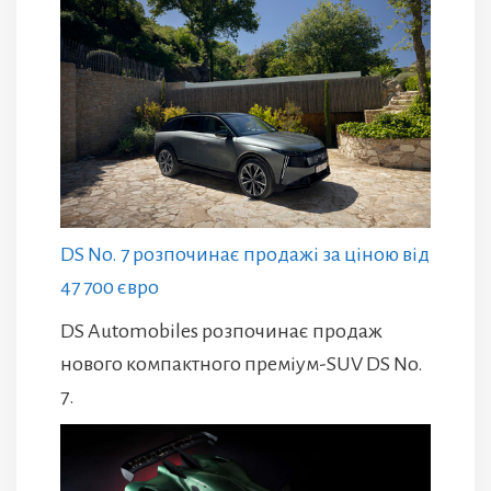
DS No. 7 розпочинає продажі за ціною від
47 700 євро
DS Automobiles розпочинає продаж
нового компактного преміум-SUV DS No.
7.