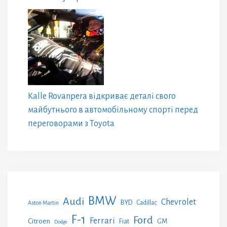
Kalle Rovanpera відкриває деталі свого
майбутнього в автомобільному спорті перед
переговорами з Toyota
BMW
Audi
Chevrolet
BYD
Cadillac
Aston Martin
F-1
Ford
Ferrari
Citroen
GM
Fiat
Dodge