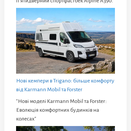
п’ятидверний спортфастбек Alpine A390.
Нові кемпери в Trigano: більше комфорту
від Karmann Mobil та Forster
"Нові моделі Karmann Mobil та Forster:
Еволюція комфортних будинків на
колесах"