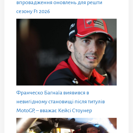
впровадження оновлень для решти
сезону F1 2026
Франческо Багнаїа виявився в
невигідному становищі після титулів
MotoGP, – вважає Кейсі Стоунер