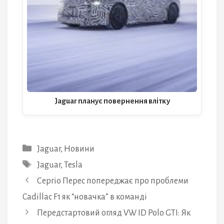
Jaguar планує повернення влітку
Категорії
Jaguar
,
Новини
Позначки
Jaguar
,
Tesla
Сергіо Перес попереджає про проблеми
Cadillac F1 як “новачка” в команді
Передстартовий огляд VW ID Polo GTI: Як