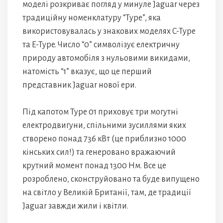
моделі розкриває погляд у минуле Jaguar через
традиційну номенклатуру “Type”, яка
використовувалась у знакових моделях C-Type
та E-Type. Число “0” символізує електричну
природу автомобіля з нульовими викидами,
натомість “1” вказує, що це перший
представник Jaguar нової ери.
Під капотом Type 01 приховує три могутні
електродвигуни, спільними зусиллями яких
створено понад 736 кВт (це приблизно 1000
кінських сил!) та генеровано вражаючий
крутний момент понад 1300 Нм. Все це
розроблено, сконструйовано та буде випущено
на світло у Великій Британії, там, де традиції
Jaguar завжди жили і квітли.