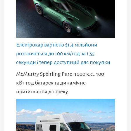
Електрокар вартістю $1,4 мільйони
розганяється до 100 км/год за 1,55
секунди і тепер доступний для покупки
McMurtry Spéirling Pure: 1000 к.с., 100
кВт·год батарея та динамічне
притискання до треку.