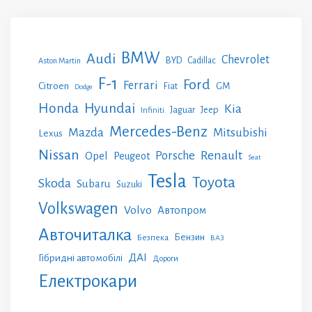
BMW
Audi
Chevrolet
BYD
Cadillac
Aston Martin
F-1
Ford
Ferrari
Citroen
GM
Fiat
Dodge
Honda
Hyundai
Kia
Jeep
Jaguar
Infiniti
Mercedes-Benz
Mazda
Mitsubishi
Lexus
Nissan
Renault
Porsche
Opel
Peugeot
Seat
Tesla
Toyota
Skoda
Subaru
Suzuki
Volkswagen
Volvo
Автопром
Авточиталка
Бензин
Безпека
ВАЗ
ДАІ
Гібридні автомобілі
Дороги
Електрокари