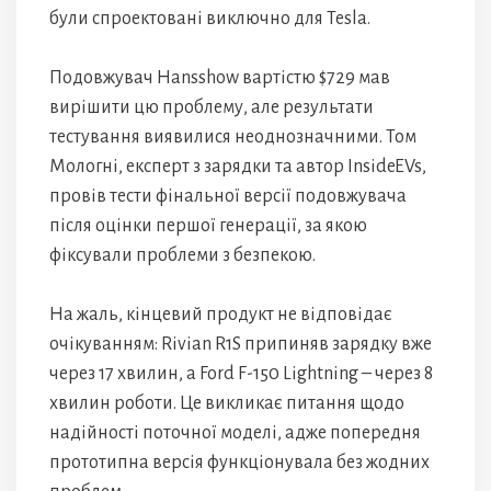
були спроектовані виключно для Tesla.
Подовжувач Hansshow вартістю $729 мав
вирішити цю проблему, але результати
тестування виявилися неоднозначними. Том
Мологні, експерт з зарядки та автор InsideEVs,
провів тести фінальної версії подовжувача
після оцінки першої генерації, за якою
фіксували проблеми з безпекою.
На жаль, кінцевий продукт не відповідає
очікуванням: Rivian R1S припиняв зарядку вже
через 17 хвилин, а Ford F-150 Lightning – через 8
хвилин роботи. Це викликає питання щодо
надійності поточної моделі, адже попередня
прототипна версія функціонувала без жодних