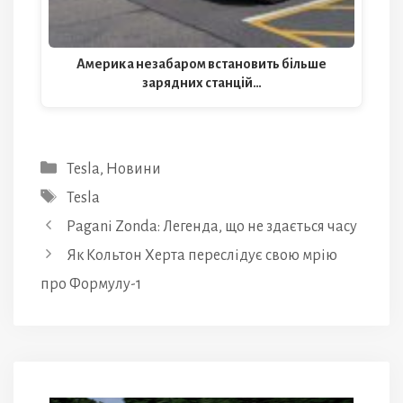
Америка незабаром встановить більше
зарядних станцій…
Категорії
Tesla
,
Новини
Позначки
Tesla
Pagani Zonda: Легенда, що не здається часу
Як Кольтон Херта переслідує свою мрію
про Формулу-1