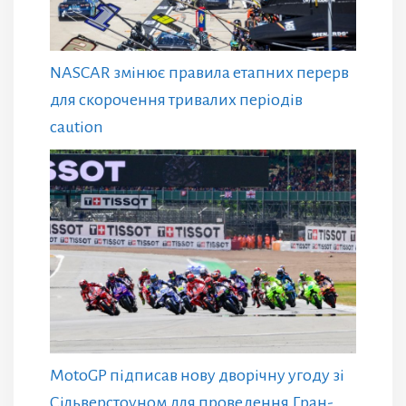
NASCAR змінює правила етапних перерв
для скорочення тривалих періодів
caution
MotoGP підписав нову дворічну угоду зі
Сільверстоуном для проведення Гран-