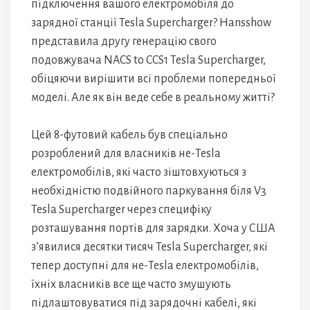
підключення вашого електромобіля до
зарядної станції Tesla Supercharger? Hansshow
представила другу генерацію свого
подовжувача NACS to CCS1 Tesla Supercharger,
обіцяючи вирішити всі проблеми попередньої
моделі. Але як він веде себе в реальному житті?
Цей 8-футовий кабель був спеціально
розроблений для власників не-Tesla
електромобілів, які часто зіштовхуються з
необхідністю подвійного паркування біля V3
Tesla Supercharger через специфіку
розташування портів для зарядки. Хоча у США
з’явилися десятки тисяч Tesla Supercharger, які
тепер доступні для не-Tesla електромобілів,
їхніх власників все ще часто змушують
підлаштовуватися під зарядочні кабелі, які