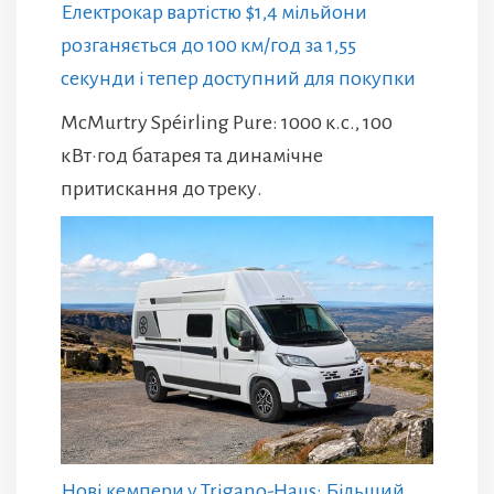
Електрокар вартістю $1,4 мільйони
розганяється до 100 км/год за 1,55
секунди і тепер доступний для покупки
McMurtry Spéirling Pure: 1000 к.с., 100
кВт·год батарея та динамічне
притискання до треку.
Нові кемпери у Trigano-Haus: Більший