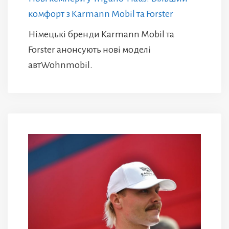
комфорт з Karmann Mobil та Forster
Німецькі бренди Karmann Mobil та
Forster анонсують нові моделі
автWohnmobil.