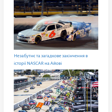
Незабутнє та загадкове закінчення в
історії NASCAR на Айові