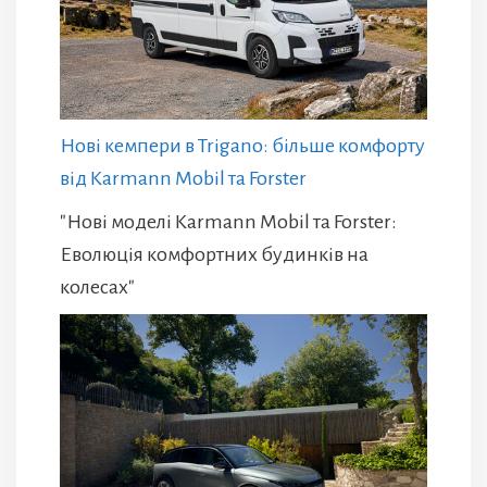
Нові кемпери в Trigano: більше комфорту
від Karmann Mobil та Forster
"Нові моделі Karmann Mobil та Forster:
Еволюція комфортних будинків на
колесах"