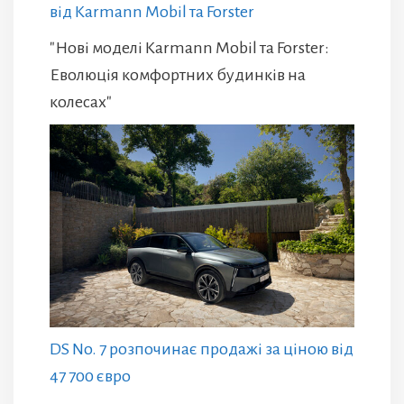
від Karmann Mobil та Forster
"Нові моделі Karmann Mobil та Forster:
Еволюція комфортних будинків на
колесах"
DS No. 7 розпочинає продажі за ціною від
47 700 євро