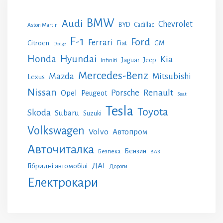
BMW
Audi
Chevrolet
BYD
Cadillac
Aston Martin
F-1
Ford
Ferrari
Citroen
GM
Fiat
Dodge
Honda
Hyundai
Kia
Jeep
Jaguar
Infiniti
Mercedes-Benz
Mazda
Mitsubishi
Lexus
Nissan
Renault
Porsche
Opel
Peugeot
Seat
Tesla
Toyota
Skoda
Subaru
Suzuki
Volkswagen
Volvo
Автопром
Авточиталка
Бензин
Безпека
ВАЗ
ДАІ
Гібридні автомобілі
Дороги
Електрокари