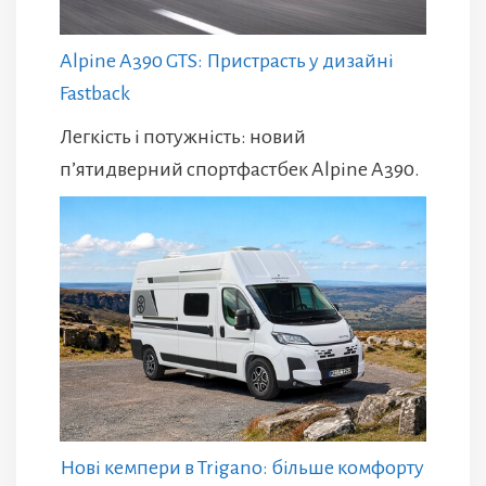
Alpine A390 GTS: Пристрасть у дизайні
Fastback
Легкість і потужність: новий
п’ятидверний спортфастбек Alpine A390.
Нові кемпери в Trigano: більше комфорту