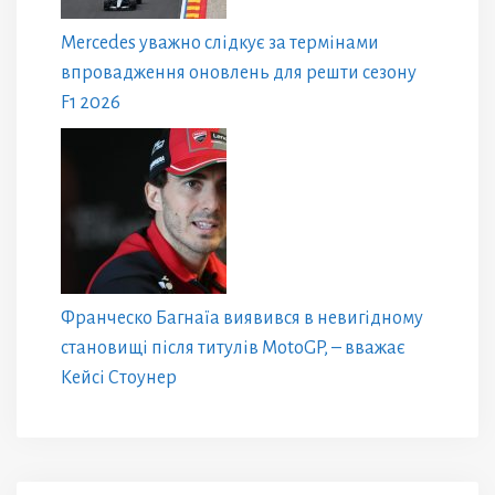
Mercedes уважно слідкує за термінами
впровадження оновлень для решти сезону
F1 2026
Франческо Багнаїа виявився в невигідному
становищі після титулів MotoGP, – вважає
Кейсі Стоунер