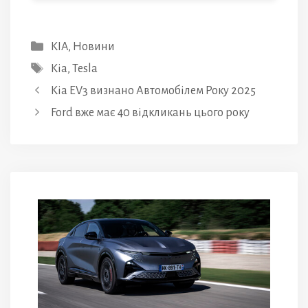
Категорії
KIA
,
Новини
Позначки
Kia
,
Tesla
Kia EV3 визнано Автомобілем Року 2025
Ford вже має 40 відкликань цього року