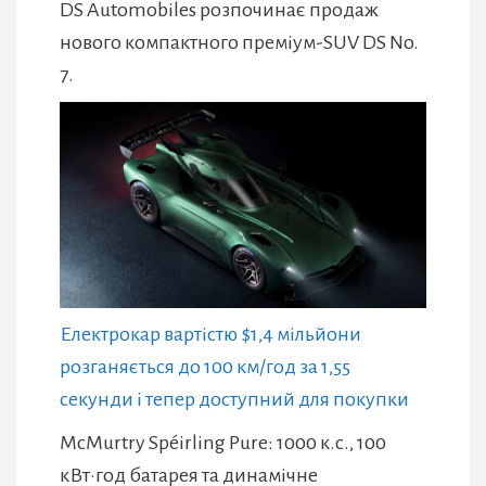
DS Automobiles розпочинає продаж
нового компактного преміум-SUV DS No.
7.
Електрокар вартістю $1,4 мільйони
розганяється до 100 км/год за 1,55
секунди і тепер доступний для покупки
McMurtry Spéirling Pure: 1000 к.с., 100
кВт·год батарея та динамічне