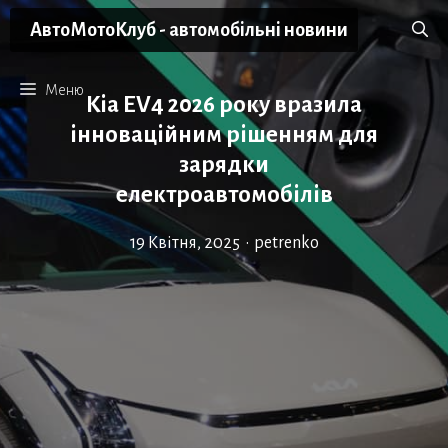
Перейти
АвтоМотоКлуб - автомобільні новини
до
вмісту
Меню
Kia EV4 2026 року вразила
інноваційним рішенням для
зарядки
електроавтомобілів
19 Квітня, 2025
•
petrenko