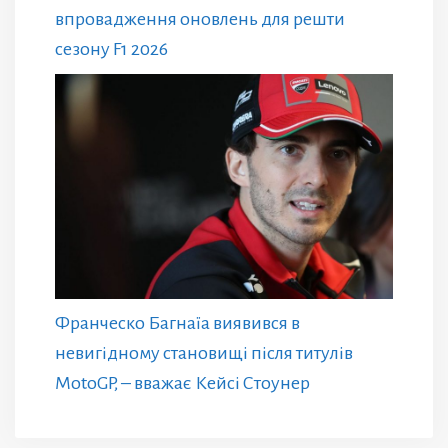
впровадження оновлень для решти
сезону F1 2026
Франческо Багнаїа виявився в
невигідному становищі після титулів
MotoGP, – вважає Кейсі Стоунер