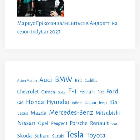
Маркус Ерікссон залишиться в Андретті на
сезон IndyCar 2027
BMW
Audi
BYD
Cadillac
Aston Martin
F-1
Ford
Chevrolet
Ferrari
Citroen
Fiat
Dodge
Honda
Hyundai
Kia
GM
Jeep
Jaguar
Infiniti
Mercedes-Benz
Mazda
Mitsubishi
Lexus
Nissan
Renault
Porsche
Opel
Peugeot
Seat
Tesla
Toyota
Skoda
Subaru
Suzuki