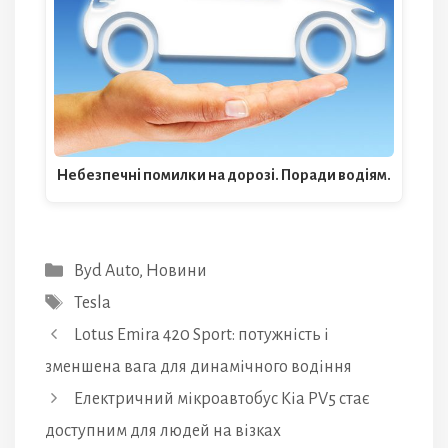
Небезпечні помилки на дорозі. Поради водіям.
Категорії
Byd Auto
,
Новини
Позначки
Tesla
Lotus Emira 420 Sport: потужність і
зменшена вага для динамічного водіння
Електричний мікроавтобус Kia PV5 стає
доступним для людей на візках