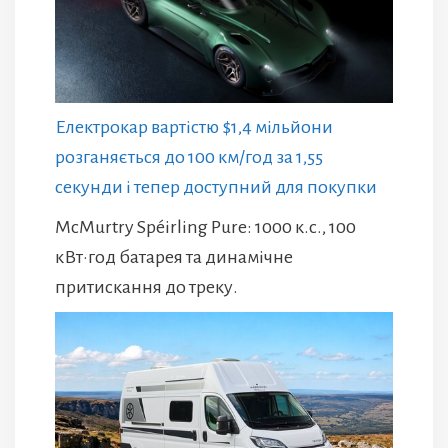
Електрокар вартістю $1,4 мільйони
розганяється до 100 км/год за 1,55
секунди і тепер доступний для покупки
McMurtry Spéirling Pure: 1000 к.с., 100
кВт·год батарея та динамічне
притискання до треку.