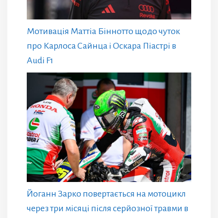
Мотивація Маттіа Біннотто щодо чуток
про Карлоса Сайнца і Оскара Піастрі в
Audi F1
Йоганн Зарко повертається на мотоцикл
через три місяці після серйозної травми в