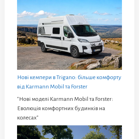
Нові кемпери в Trigano: більше комфорту
від Karmann Mobil та Forster
"Нові моделі Karmann Mobil та Forster:
Еволюція комфортних будинків на
колесах"