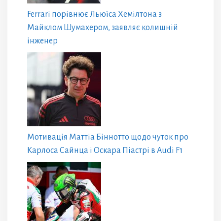
Ferrari порівнює Льюїса Хемілтона з
Майклом Шумахером, заявляє колишній
інженер
Мотивація Маттіа Біннотто щодо чуток про
Карлоса Сайнца і Оскара Піастрі в Audi F1