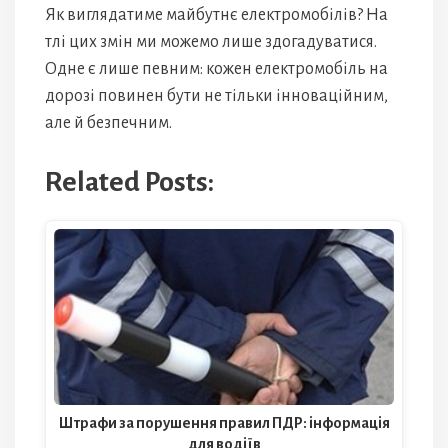
Як виглядатиме майбутнє електромобілів? На
тлі цих змін ми можемо лише здогадуватися.
Одне є лише певним: кожен електромобіль на
дорозі повинен бути не тільки інноваційним,
але й безпечним.
Related Posts:
Штрафи за порушення правил ПДР: інформація
для водіїв