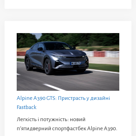
Alpine A390 GTS: Пристрасть у дизайні
Fastback
Легкість і потужність: новий
п’ятидверний спортфастбек Alpine A390.