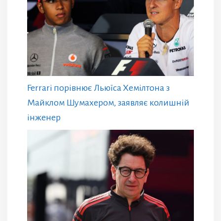
Ferrari порівнює Льюїса Хемілтона з
Майклом Шумахером, заявляє колишній
інженер