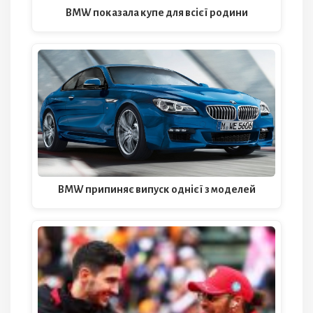
BMW показала купе для всієї родини
BMW припиняє випуск однієї з моделей