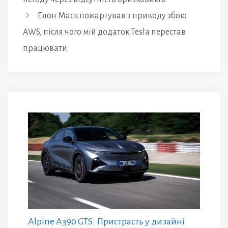
Елон Маск пожартував з приводу збою
AWS, після чого мій додаток Tesla перестав
працювати
Alpine A390 GTS: Пристрасть у дизайні