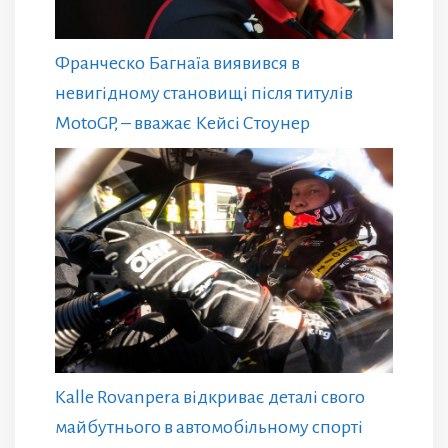
Франческо Багнаїа виявився в
невигідному становищі після титулів
MotoGP, – вважає Кейсі Стоунер
Kalle Rovanpera відкриває деталі свого
майбутнього в автомобільному спорті