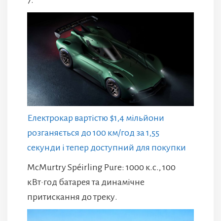
Електрокар вартістю $1,4 мільйони
розганяється до 100 км/год за 1,55
секунди і тепер доступний для покупки
McMurtry Spéirling Pure: 1000 к.с., 100
кВт·год батарея та динамічне
притискання до треку.