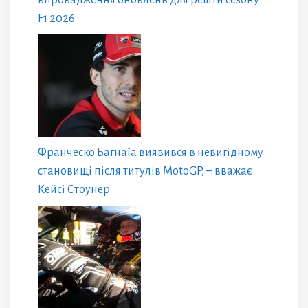
впровадження оновлень для решти сезону
F1 2026
Франческо Багнаїа виявився в невигідному
становищі після титулів MotoGP, – вважає
Кейсі Стоунер