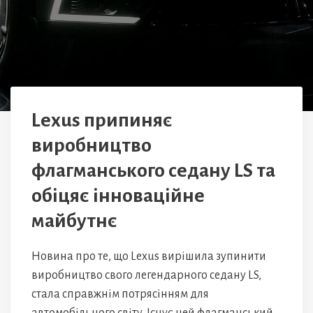
Lexus припиняє
виробництво
флагманського седану LS та
обіцяє інноваційне
майбутнє
Новина про те, що Lexus вирішила зупинити
виробництво свого легендарного седану LS,
стала справжнім потрясінням для