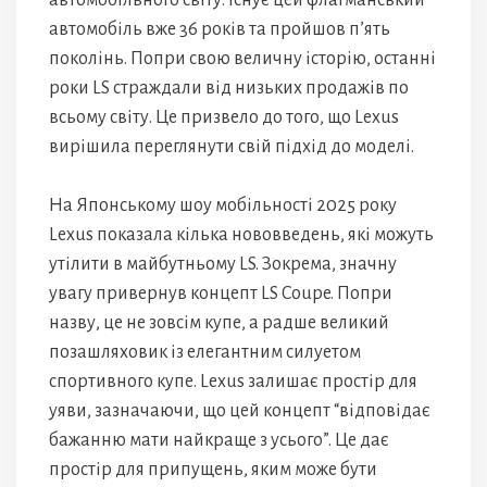
автомобільного світу. Існує цей флагманський
автомобіль вже 36 років та пройшов п’ять
поколінь. Попри свою величну історію, останні
роки LS страждали від низьких продажів по
всьому світу. Це призвело до того, що Lexus
вирішила переглянути свій підхід до моделі.
На Японському шоу мобільності 2025 року
Lexus показала кілька нововведень, які можуть
утілити в майбутньому LS. Зокрема, значну
увагу привернув концепт LS Coupe. Попри
назву, це не зовсім купе, а радше великий
позашляховик із елегантним силуетом
спортивного купе. Lexus залишає простір для
уяви, зазначаючи, що цей концепт “відповідає
бажанню мати найкраще з усього”. Це дає
простір для припущень, яким може бути