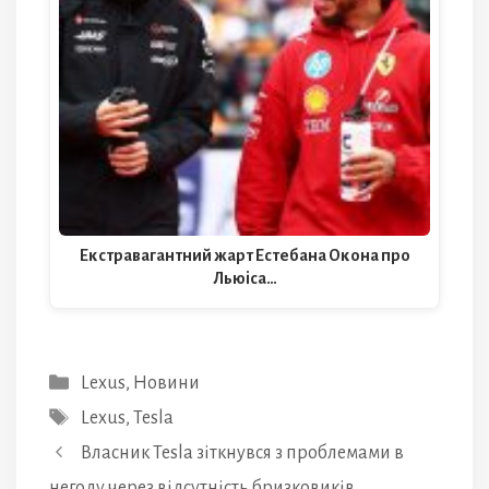
Екстравагантний жарт Естебана Окона про
Льюіса…
Категорії
Lexus
,
Новини
Позначки
Lexus
,
Tesla
Власник Tesla зіткнувся з проблемами в
негоду через відсутність бризковиків