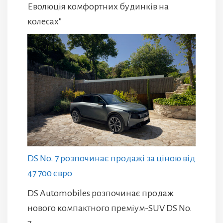
Еволюція комфортних будинків на
колесах"
DS No. 7 розпочинає продажі за ціною від
47 700 євро
DS Automobiles розпочинає продаж
нового компактного преміум-SUV DS No.
7.