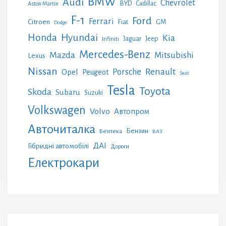
BMW
Audi
Chevrolet
BYD
Cadillac
Aston Martin
F-1
Ford
Ferrari
Citroen
GM
Fiat
Dodge
Honda
Hyundai
Kia
Jeep
Jaguar
Infiniti
Mercedes-Benz
Mazda
Mitsubishi
Lexus
Nissan
Renault
Porsche
Opel
Peugeot
Seat
Tesla
Toyota
Skoda
Subaru
Suzuki
Volkswagen
Volvo
Автопром
Авточиталка
Бензин
Безпека
ВАЗ
ДАІ
Гібридні автомобілі
Дороги
Електрокари