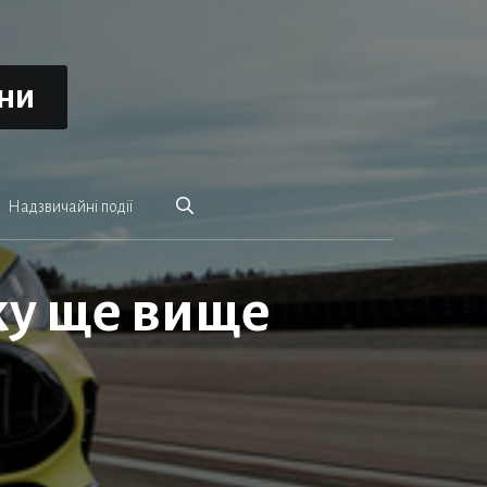
ини
Надзвичайні події
ку ще вище