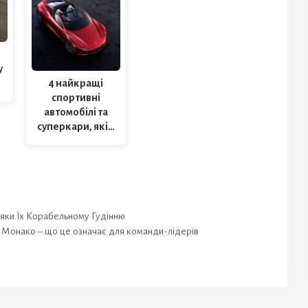
G
у
4 найкращі
спортивні
автомобілі та
суперкари, які…
яки Їх Корабельному Гудінню
рі Монако – що це означає для команди-лідерів