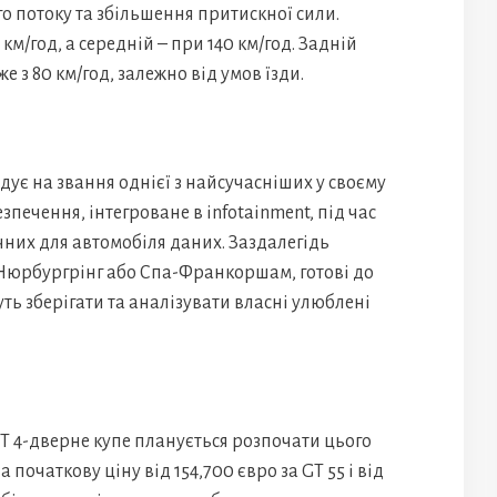
 потоку та збільшення притискної сили.
км/год, а середній – при 140 км/год. Задній
 з 80 км/год, залежно від умов їзди.
дує на звання однієї з найсучасніших у своєму
езпечення, інтегроване в infotainment, під час
чних для автомобіля даних. Заздалегідь
к Нюрбургрінг або Спа-Франкоршам, готові до
ть зберігати та аналізувати власні улюблені
 4-дверне купе планується розпочати цього
 початкову ціну від 154,700 євро за GT 55 і від