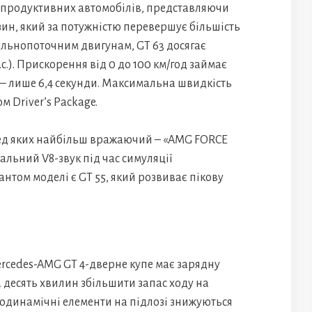
опродуктивних автомобілів, представляючи
зин, який за потужністю перевершує більшість
іальнопоточним двигунам, GT 63 досягає
.с.). Прискорення від 0 до 100 км/год займає
од – лише 6,4 секунди. Максимальна швидкість
м Driver’s Package.
еред яких найбільш вражаючий – «AMG FORCE
кальний V8-звук під час симуляції
том моделі є GT 55, який розвиває пікову
cedes-AMG GT 4-дверне купе має зарядну
за десять хвилин збільшити запас ходу на
родинамічні елементи на підлозі знижуються