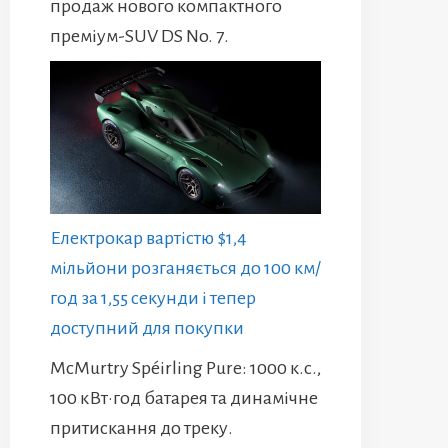
продаж нового компактного
преміум-SUV DS No. 7.
Електрокар вартістю $1,4
мільйони розганяється до 100 км/
год за 1,55 секунди і тепер
доступний для покупки
McMurtry Spéirling Pure: 1000 к.с.,
100 кВт·год батарея та динамічне
притискання до треку.