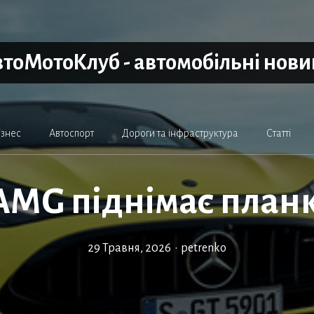
тоМотоКлуб - автомобільні нов
ізнес
Автоспорт
Дороги та інфраструктура
Статті
AMG піднімає план
29 Травня, 2026
•
petrenko