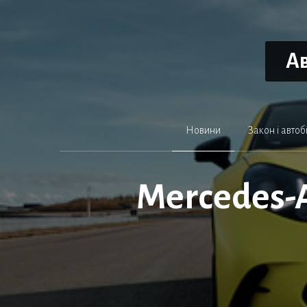
Перейти
до
вмісту
Ав
Новини
Закон і автоб
Mercedes-