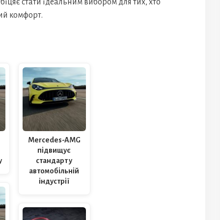
обіцяє стати ідеальним вибором для тих, хто
ий комфорт.
G
Mercedes-AMG
підвищує
у
стандарт у
автомобільній
індустрії