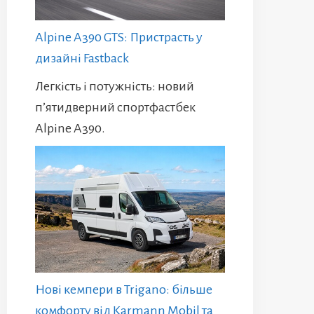
Alpine A390 GTS: Пристрасть у
дизайні Fastback
Легкість і потужність: новий
п’ятидверний спортфастбек
Alpine A390.
Нові кемпери в Trigano: більше
комфорту від Karmann Mobil та