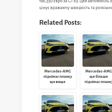
196,350 євро за GT 63. Цей автомобіль 
цінує вражаючу швидкість та розкішн
Related Posts:
Mercedes-AMG
Mercedes-AM
піднімає планку
ще більше
ще вище
піднімає планк