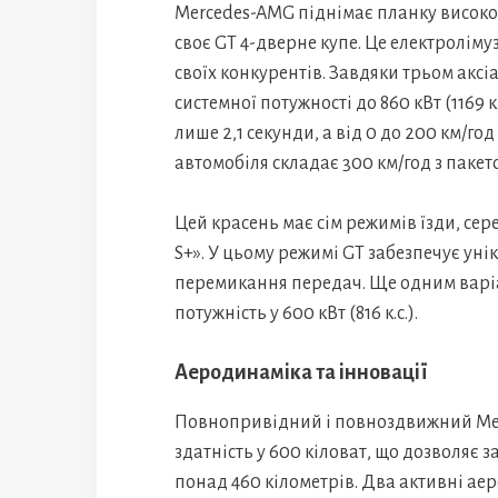
Mercedes-AMG піднімає планку висок
своє GT 4-дверне купе. Це електроліму
своїх конкурентів. Завдяки трьом акс
системної потужності до 860 кВт (1169 к
лише 2,1 секунди, а від 0 до 200 км/г
автомобіля складає 300 км/год з пакето
Цей красень має сім режимів їзди, с
S+». У цьому режимі GT забезпечує уні
перемикання передач. Ще одним варіан
потужність у 600 кВт (816 к.с.).
Аеродинаміка та інновації
Повнопривідний і повноздвижний Mer
здатність у 600 кіловат, що дозволяє 
понад 460 кілометрів. Два активні ае