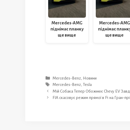
Mercedes-AMG
Mercedes-AM
піднімає планку
піднімає планк
ще вище
ще вище
Категорії
Mercedes-Benz
,
Новини
Позначки
Mercedes-Benz
,
Tesla
Мій Собака Тепер Обожнює Chevy EV Завд
FIA скасовує режим прямої в F1 на Гран-п