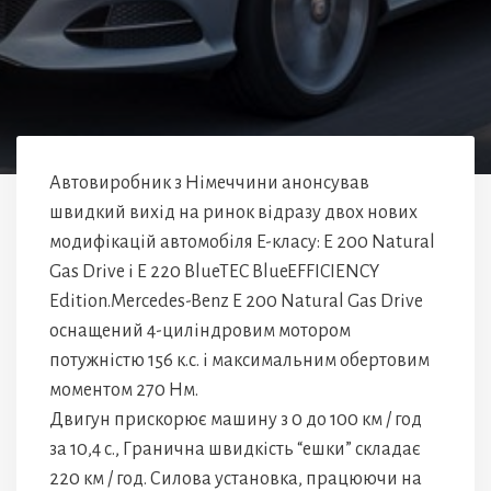
Автовиробник з Німеччини анонсував
швидкий вихід на ринок відразу двох нових
модифікацій автомобіля E-класу: E 200 Natural
Gas Drive і E 220 BlueTEC BlueEFFICIENCY
Edition.Mercedes-Benz E 200 Natural Gas Drive
оснащений 4-циліндровим мотором
потужністю 156 к.с. і максимальним обертовим
моментом 270 Нм.
Двигун прискорює машину з 0 до 100 км / год
за 10,4 с., Гранична швидкість “ешки” складає
220 км / год. Силова установка, працюючи на