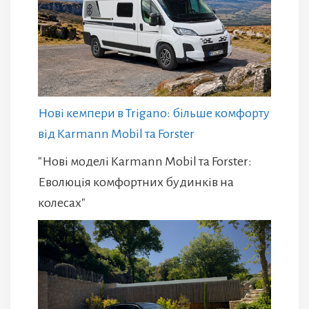
Нові кемпери в Trigano: більше комфорту
від Karmann Mobil та Forster
"Нові моделі Karmann Mobil та Forster:
Еволюція комфортних будинків на
колесах"