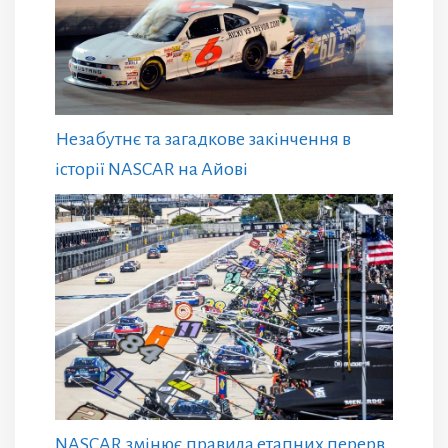
Незабутнє та загадкове закінчення в
історії NASCAR на Айові
NASCAR змінює правила етапних перерв