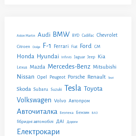
BMW
Audi
Chevrolet
BYD
Cadillac
Aston Martin
F-1
Ford
Ferrari
Citroen
GM
Fiat
Dodge
Honda
Hyundai
Kia
Jeep
Jaguar
Infiniti
Mercedes-Benz
Mazda
Mitsubishi
Lexus
Nissan
Renault
Porsche
Opel
Peugeot
Seat
Tesla
Toyota
Skoda
Subaru
Suzuki
Volkswagen
Volvo
Автопром
Авточиталка
Бензин
Безпека
ВАЗ
ДАІ
Гібридні автомобілі
Дороги
Електрокари