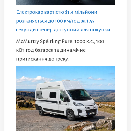
Електрокар вартістю $1,4 мільйони
розганяється до 100 км/год за 1,55
секунди і тепер доступний для покупки
McMurtry Spéirling Pure: 1000 к.с., 100
кВт·год батарея та динамічне
притискання до треку.