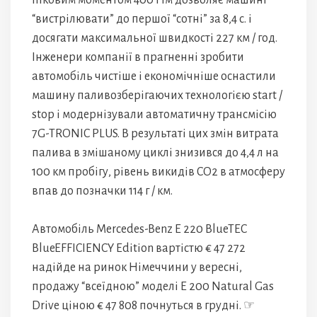
піковим моментом 400 Нм дозволяє машині
“вистрілювати” до першої “сотні” за 8,4 с. і
досягати максимальної швидкості 227 км / год.
Інженери компанії в прагненні зробити
автомобіль чистіше і економічніше оснастили
машину паливозберігаючих технологією start /
stop і модернізували автоматичну трансмісію
7G-TRONIC PLUS. В результаті цих змін витрата
палива в змішаному циклі знизився до 4,4 л на
100 км пробігу, рівень викидів CO2 в атмосферу
впав до позначки 114 г / км.
Автомобіль Mercedes-Benz E 220 BlueTEC
BlueEFFICIENCY Edition вартістю € 47 272
надійде на ринок Німеччини у вересні,
продажу “всеїдною” моделі E 200 Natural Gas
Drive ціною € 47 808 почнуться в грудні. ☞