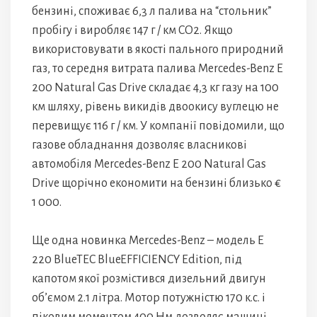
бензині, споживає 6,3 л палива на “стольник”
пробігу і виробляє 147 г / км CO2. Якщо
використовувати в якості пального природний
газ, то середня витрата палива Mercedes-Benz E
200 Natural Gas Drive складає 4,3 кг газу на 100
км шляху, рівень викидів двоокису вуглецю не
перевищує 116 г / км. У компанії повідомили, що
газове обладнання дозволяє власникові
автомобіля Mercedes-Benz E 200 Natural Gas
Drive щорічно економити на бензині близько €
1 000.
Ще одна новинка Mercedes-Benz – модель E
220 BlueTEC BlueEFFICIENCY Edition, під
капотом якої розмістився дизельний двигун
об’ємом 2.1 літра. Мотор потужністю 170 к.с. і