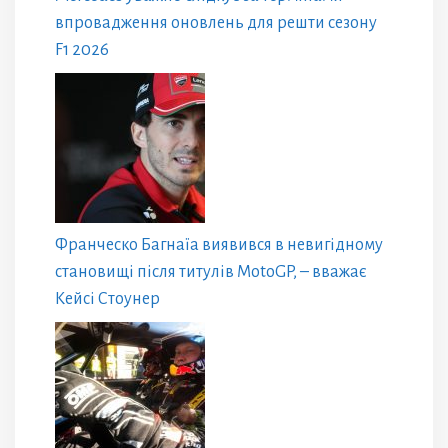
впровадження оновлень для решти сезону
F1 2026
Франческо Багнаїа виявився в невигідному
становищі після титулів MotoGP, – вважає
Кейсі Стоунер