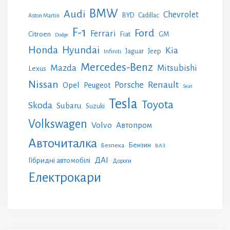
BMW
Audi
Chevrolet
BYD
Cadillac
Aston Martin
F-1
Ford
Ferrari
Citroen
GM
Fiat
Dodge
Honda
Hyundai
Kia
Jeep
Jaguar
Infiniti
Mercedes-Benz
Mazda
Mitsubishi
Lexus
Nissan
Renault
Porsche
Opel
Peugeot
Seat
Tesla
Toyota
Skoda
Subaru
Suzuki
Volkswagen
Volvo
Автопром
Авточиталка
Бензин
Безпека
ВАЗ
ДАІ
Гібридні автомобілі
Дороги
Електрокари