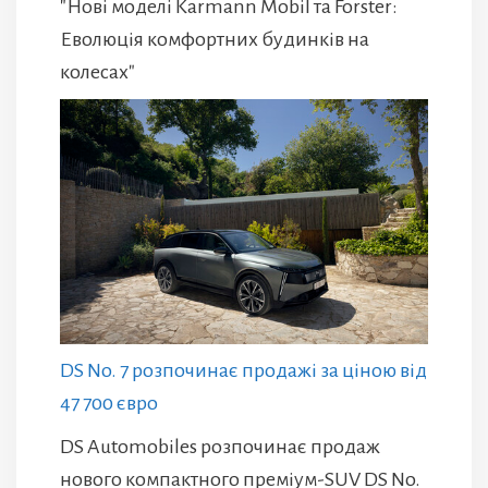
"Нові моделі Karmann Mobil та Forster:
Еволюція комфортних будинків на
колесах"
DS No. 7 розпочинає продажі за ціною від
47 700 євро
DS Automobiles розпочинає продаж
нового компактного преміум-SUV DS No.