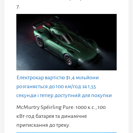
7.
Електрокар вартістю $1,4 мільйони
розганяється до 100 км/год за 1,55
секунди і тепер доступний для покупки
McMurtry Spéirling Pure: 1000 к.с., 100
кВт·год батарея та динамічне
притискання до треку.