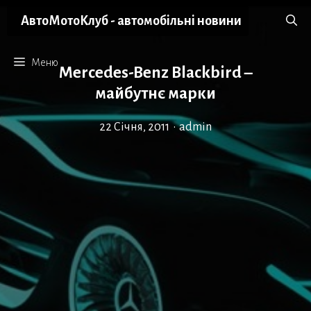
Перейти
АвтоМотоКлуб - автомобільні новини
до
вмісту
Меню
Mercedes-Benz Blackbird –
майбутнє марки
22 Січня, 2011
•
admin