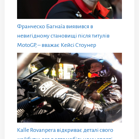
Франческо Багнаїа виявився в
невигідному становищі після титулів
MotoGP, – вважає Кейсі Стоунер
Kalle Rovanpera відкриває деталі свого