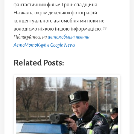
фантастичний фільм Трон: спадщина.
На жаль, окрім декількох фотографій
концептуального автомобіля ми поки не
володіємо ніякою іншою інформацією. ☞
Підписуйтесь на
автомобільні новини
АвтоМотоКлуб в Google News
Related Posts: