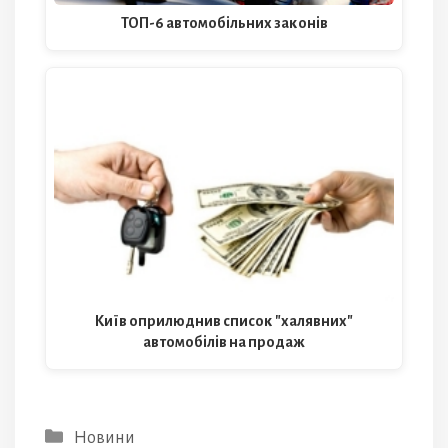
ТОП-6 автомобільних законів
Київ оприлюднив список "халявних"
автомобілів на продаж
Категорії
Новини