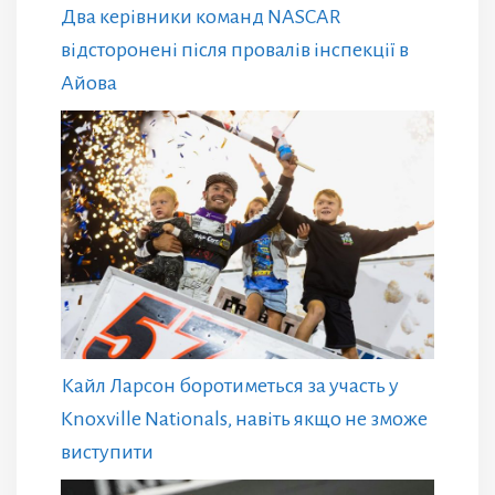
Два керівники команд NASCAR
відсторонені після провалів інспекції в
Айова
Кайл Ларсон боротиметься за участь у
Knoxville Nationals, навіть якщо не зможе
виступити