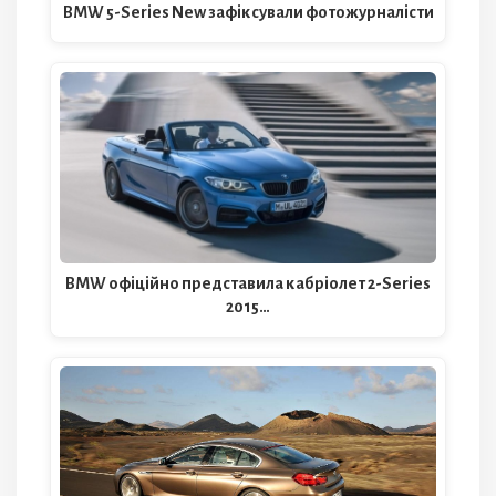
BMW 5-Series New зафіксували фотожурналісти
BMW офіційно представила кабріолет 2-Series
2015…