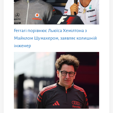
Ferrari порівнює Льюїса Хемілтона з
Майклом Шумахером, заявляє колишній
інженер