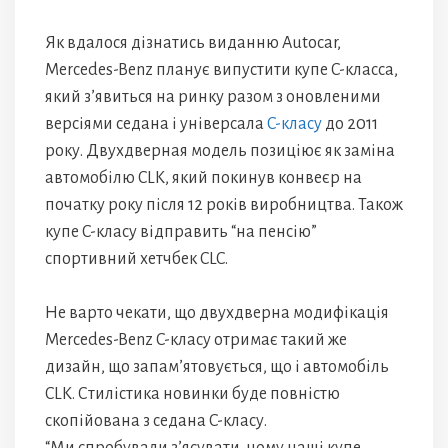
Як вдалося дізнатись виданню Autocar,
Mercedes-Benz планує випустити купе C-класса,
який з’явиться на ринку разом з оновленими
версіями седана і універсала
C-класу
до 2011
року. Двухдверная модель позиціює як заміна
автомобілю CLK, який покинув конвеєр на
початку року після 12 років виробництва. Також
купе C-класу відправить “на пенсію”
спортивний хетчбек CLC.
Не варто чекати, що двухдверна модифікація
Mercedes-Benz C-класу отримає такий же
дизайн, що запам’ятовується, що і автомобіль
CLK. Стилістика новинки буде повністю
скопійована з седана C-класу.