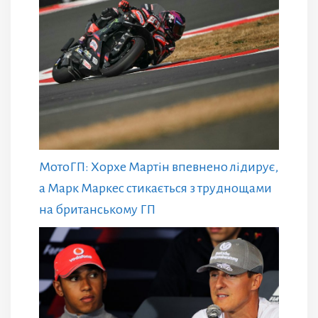
МотоГП: Хорхе Мартін впевнено лідирує,
а Марк Маркес стикається з труднощами
на британському ГП