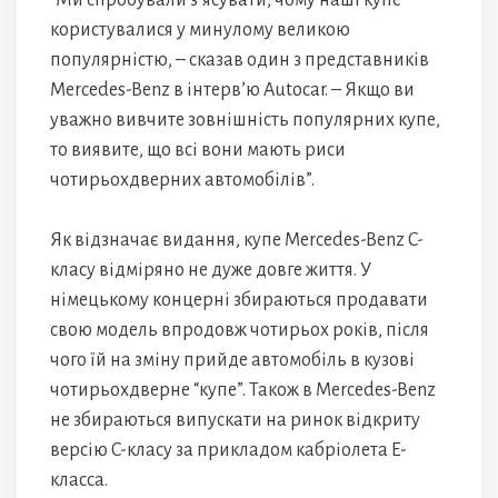
“Ми спробували з’ясувати, чому наші купе
користувалися у минулому великою
популярністю, – сказав один з представників
Mercedes-Benz в інтерв’ю Autocar. – Якщо ви
уважно вивчите зовнішність популярних купе,
то виявите, що всі вони мають риси
чотирьохдверних автомобілів”.
Як відзначає видання, купе Mercedes-Benz C-
класу відміряно не дуже довге життя. У
німецькому концерні збираються продавати
свою модель впродовж чотирьох років, після
чого їй на зміну прийде автомобіль в кузові
чотирьохдверне “купе”. Також в Mercedes-Benz
не збираються випускати на ринок відкриту
версію C-класу за прикладом кабріолета E-
класса.