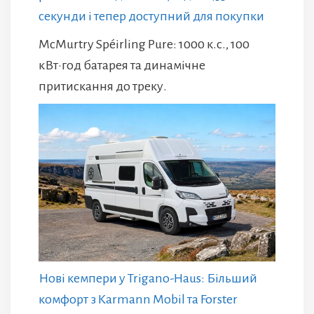
секунди і тепер доступний для покупки
McMurtry Spéirling Pure: 1000 к.с., 100
кВт·год батарея та динамічне
притискання до треку.
Нові кемпери у Trigano-Haus: Більший
комфорт з Karmann Mobil та Forster