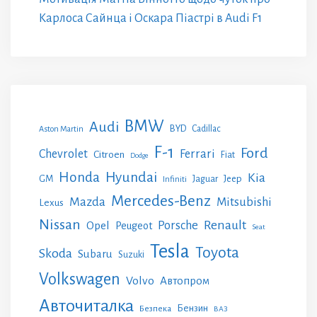
Карлоса Сайнца і Оскара Піастрі в Audi F1
BMW
Audi
BYD
Cadillac
Aston Martin
F-1
Ford
Chevrolet
Ferrari
Citroen
Fiat
Dodge
Honda
Hyundai
Kia
GM
Jeep
Jaguar
Infiniti
Mercedes-Benz
Mazda
Mitsubishi
Lexus
Nissan
Renault
Porsche
Opel
Peugeot
Seat
Tesla
Toyota
Skoda
Subaru
Suzuki
Volkswagen
Volvo
Автопром
Авточиталка
Бензин
Безпека
ВАЗ