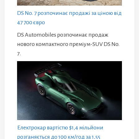
DS No. 7 розпочинає продажі за ціною від
47 700 євро
DS Automobiles розпочинає продаж
нового компактного преміум-SUV DS No.
7.
Електрокар вартістю $1,4 мільйони
розганяється до 100 км/год за 1,55