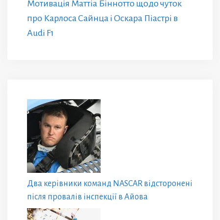
Мотивація Маттіа Біннотто щодо чуток
про Карлоса Сайнца і Оскара Піастрі в
Audi F1
Два керівники команд NASCAR відсторонені
після провалів інспекції в Айова