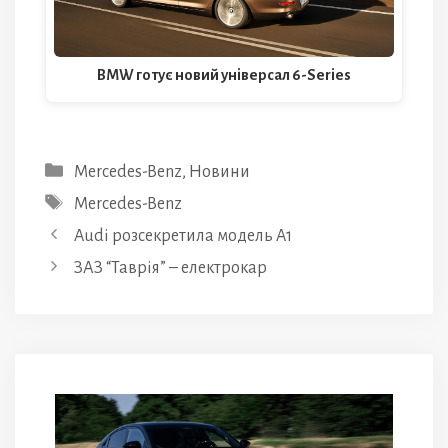
BMW готує новий універсал 6-Series
Категорії
Mercedes-Benz
,
Новини
Позначки
Mercedes-Benz
Audi розсекретила модель A1
ЗАЗ “Таврія” – електрокар