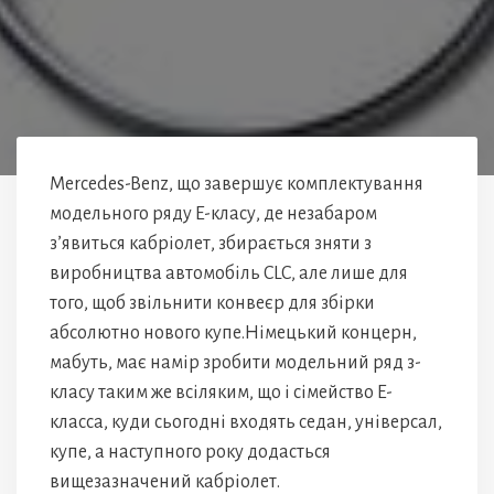
Mercedes-Benz, що завершує комплектування
модельного ряду E-класу, де незабаром
з’явиться кабріолет, збирається зняти з
виробництва автомобіль CLC, але лише для
того, щоб звільнити конвеєр для збірки
абсолютно нового купе.Німецький концерн,
мабуть, має намір зробити модельний ряд з-
класу таким же всіляким, що і сімейство E-
класса, куди сьогодні входять седан, універсал,
купе, а наступного року додасться
вищезазначений кабріолет.