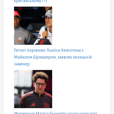
британському ГП
Ferrari порівнює Льюїса Хемілтона з
Майклом Шумахером, заявляє колишній
інженер
Мотивація Маттіа Біннотто щодо чуток про