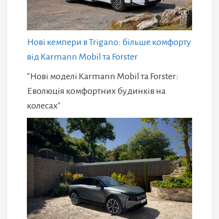
Нові кемпери в Trigano: більше комфорту
від Karmann Mobil та Forster
"Нові моделі Karmann Mobil та Forster:
Еволюція комфортних будинків на
колесах"