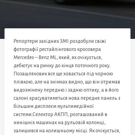
Репортери західних ЗМІ роздобули свіжі
фотографії рестайлінгового кросовера
Mercedes – Benz ML, який, як очікується,
дебютує на ринку до кінця поточного року.
Позашляховик все ще ховається під чорною
плівкою, але на знімках видно, що він отримав
видозмінену передню і задню оптику, а в його
салоні красуватиметься нова передня панель з
більшим дисплеєм мультимедійної
системи.Селектор АКПП, розташований в
нинішніх машинах на рульовій колонці,
залишився на колишньому місці. Як очікується,