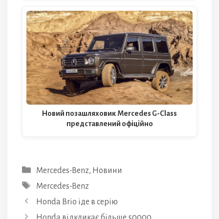
Новий позашляховик Mercedes G-Class
представлений офіційно
Категорії
Mercedes-Benz
,
Новини
Позначки
Mercedes-Benz
Honda Brio іде в серію
Honda відкликає більше 50000