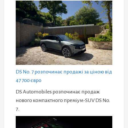
DS No. 7 розпочинає продажі за ціною від
47 700 євро
DS Automobiles розпочинає продаж
нового компактного преміум-SUV DS No.
7.