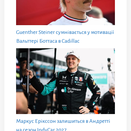
Guenther Steiner сумнівається у мотивації
Вальттері Боттаса в Cadillac
Маркус Ерікссон залишиться в Андретті
на сезон IndyCar 2027