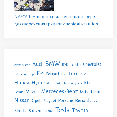
NASCAR змінює правила етапних перерв
для скорочення тривалих періодів caution
BMW
Audi
Chevrolet
BYD
Cadillac
Aston Martin
F-1
Ford
Ferrari
Citroen
GM
Fiat
Dodge
Honda
Hyundai
Kia
Jeep
Jaguar
Infiniti
Mercedes-Benz
Mazda
Mitsubishi
Lexus
Nissan
Renault
Porsche
Opel
Peugeot
Seat
Tesla
Toyota
Skoda
Subaru
Suzuki