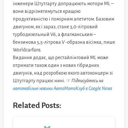
інженери Штутгарту допрацюють мотори ML –
вони відрізнятимуться кращою
продуктивністю і помірним апетитом. Базовим
двигуном, як і зараз, стане 3,0-літровий
турбодизельный V6, а флагманським –
бензинова 5,5-літрова V -образна вісімка, пише
Worldcarfans.
Видання додає, що рестайлінговий ML може
отримати також один з нових гібридних
двигунів, над розробкою якого автоконцерн зі
Штутгарту працює нині. ☞
Підписуйтесь на
автомобільні новини АвтоМотоКлуб в Google News
Related Posts: