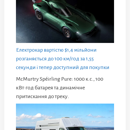
Електрокар вартістю $1,4 мільйони
розганяється до 100 км/год за 1,55
секунди і тепер доступний для покупки
McMurtry Spéirling Pure: 1000 к.с., 100
кВт·год батарея та динамічне
притискання до треку.