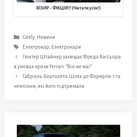
ВІЗИР - ФІКЦІЯ!!! (Читати усім!)
Категорії
Geely
,
Новини
Позначки
Електрокар
,
Електрокари
Гюнтер Штайнер захищає Фреда Вассьора
в умовах кризи Ferrari: “Він не маг”
Габріель Бортолето: Шлях до Формули-1 та
чемпіони, які його підтримали