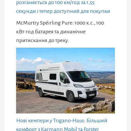
розганяється до 100 км/год за 1,55
секунди і тепер доступний для покупки
McMurtry Spéirling Pure: 1000 к.с., 100
кВт·год батарея та динамічне
притискання до треку.
Нові кемпери у Trigano-Haus: Більший
комфорт з Karmann Mobil та Forster