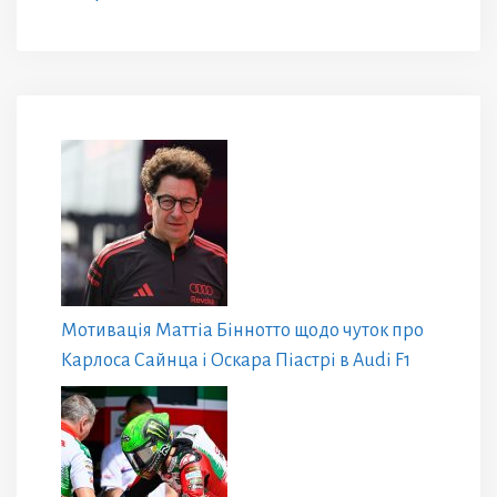
Мотивація Маттіа Біннотто щодо чуток про
Карлоса Сайнца і Оскара Піастрі в Audi F1