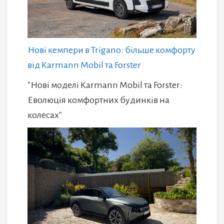
Нові кемпери в Trigano: більше комфорту
від Karmann Mobil та Forster
"Нові моделі Karmann Mobil та Forster:
Еволюція комфортних будинків на
колесах"