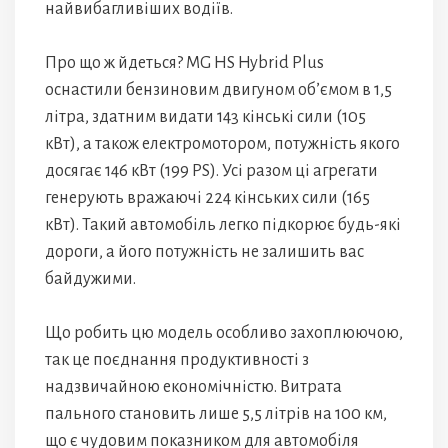
найвибагливіших водіїв.
Про що ж йдеться? MG HS Hybrid Plus
оснастили бензиновим двигуном об’ємом в 1,5
літра, здатним видати 143 кінські сили (105
кВт), а також електромотором, потужність якого
досягає 146 кВт (199 PS). Усі разом ці агрегати
генерують вражаючі 224 кінських сили (165
кВт). Такий автомобіль легко підкорює будь-які
дороги, а його потужність не залишить вас
байдужими.
Що робить цю модель особливо захоплюючою,
так це поєднання продуктивності з
надзвичайною економічністю. Витрата
пального становить лише 5,5 літрів на 100 км,
що є чудовим показником для автомобіля