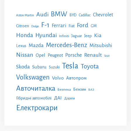
BMW
Audi
Chevrolet
BYD
Cadillac
Aston Martin
F-1
Ford
Ferrari
Citroen
GM
Fiat
Dodge
Honda
Hyundai
Kia
Jeep
Jaguar
Infiniti
Mercedes-Benz
Mazda
Mitsubishi
Lexus
Nissan
Renault
Porsche
Opel
Peugeot
Seat
Tesla
Toyota
Skoda
Subaru
Suzuki
Volkswagen
Volvo
Автопром
Авточиталка
Бензин
Безпека
ВАЗ
ДАІ
Гібридні автомобілі
Дороги
Електрокари