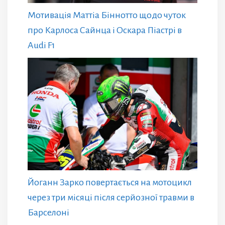
Мотивація Маттіа Біннотто щодо чуток
про Карлоса Сайнца і Оскара Піастрі в
Audi F1
Йоганн Зарко повертається на мотоцикл
через три місяці після серйозної травми в
Барселоні