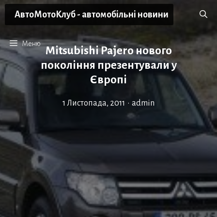
Перейти
АвтоМотоКлуб - автомобільні новини
до
вмісту
Меню
Mitsubishi Pajero нового
покоління презентували у
Європі
1 Листопада, 2011
•
admin