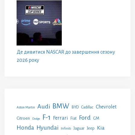
Де дивитися NASCAR до завершення сезону
2026 року
BMW
Audi
Chevrolet
BYD
Cadillac
Aston Martin
F-1
Ford
Ferrari
Citroen
GM
Fiat
Dodge
Honda
Hyundai
Kia
Jeep
Jaguar
Infiniti