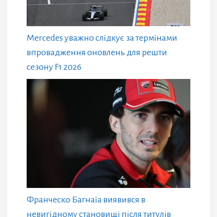
Mercedes уважно слідкує за термінами
впровадження оновлень для решти
сезону F1 2026
Франческо Багнаїа виявився в
невигідному становищі після титулів