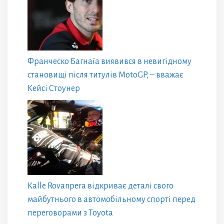
Франческо Багнаїа виявився в невигідному
становищі після титулів MotoGP, – вважає
Кейсі Стоунер
Kalle Rovanpera відкриває деталі свого
майбутнього в автомобільному спорті перед
переговорами з Toyota