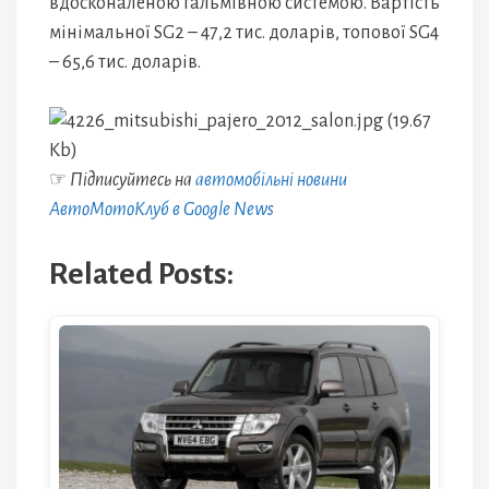
вдосконаленою гальмівною системою. Вартість
мінімальної SG2 – 47,2 тис. доларів, топової SG4
– 65,6 тис. доларів.
☞
Підписуйтесь на
автомобільні новини
АвтоМотоКлуб в Google News
Related Posts: