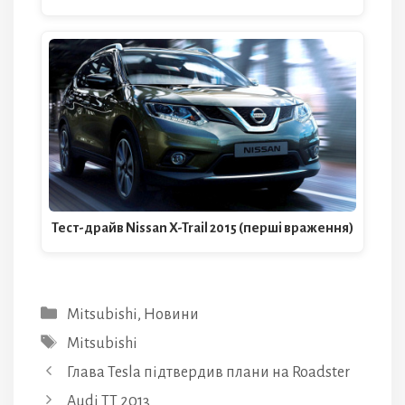
Тест-драйв Nissan X-Trail 2015 (перші враження)
Категорії
Mitsubishi
,
Новини
Позначки
Mitsubishi
Глава Tesla підтвердив плани на Roadster
Audi TT 2013