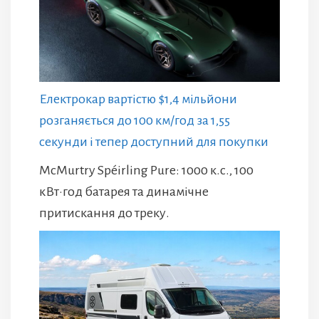
Електрокар вартістю $1,4 мільйони
розганяється до 100 км/год за 1,55
секунди і тепер доступний для покупки
McMurtry Spéirling Pure: 1000 к.с., 100
кВт·год батарея та динамічне
притискання до треку.