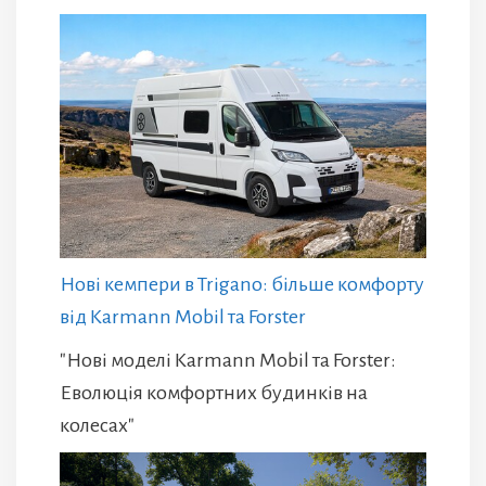
Нові кемпери в Trigano: більше комфорту
від Karmann Mobil та Forster
"Нові моделі Karmann Mobil та Forster:
Еволюція комфортних будинків на
колесах"