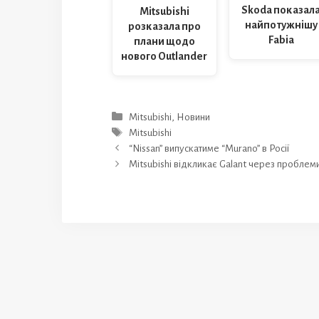
Skoda показал
Mitsubishi
найпотужнішу
розказала про
Fabia
плани щодо
нового Outlander
Категорії
Mitsubishi
,
Новини
Позначки
Mitsubishi
“Nissan” випускатиме “Murano” в Росії
Mitsubishi відкликає Galant через пробле