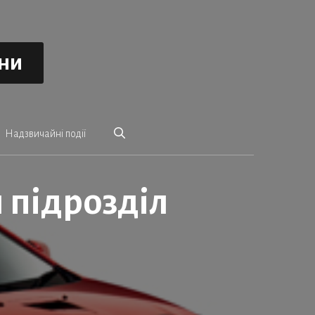
ини
Надзвичайні події
 підрозділ