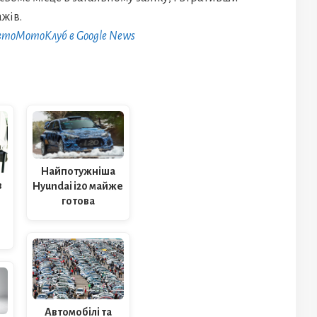
жів.
АвтоМотоКлуб в Google News
Найпотужніша
в
Hyundai i20 майже
готова
Автомобілі та