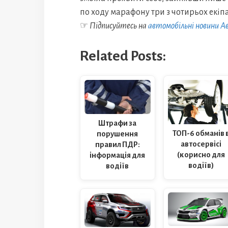
по ходу марафону три з чотирьох екіпа
☞
Підписуйтесь на
автомобільні новини 
Related Posts:
Штрафи за
ТОП-6 обманів 
порушення
автосервісі
правил ПДР:
(корисно для
інформація для
водіїв)
водіїв