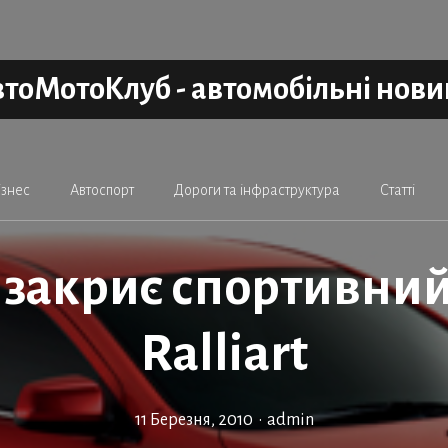
тоМотоКлуб - автомобільні нов
ізнес
Автоспорт
Дороги та інфраструктура
Статті
i закриє спортивний
Ralliart
11 Березня, 2010
•
admin