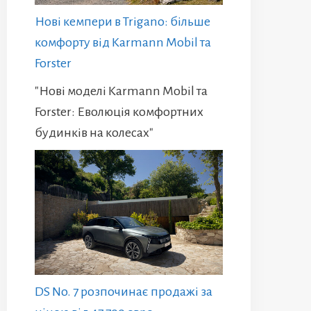
Нові кемпери в Trigano: більше
комфорту від Karmann Mobil та
Forster
"Нові моделі Karmann Mobil та
Forster: Еволюція комфортних
будинків на колесах"
DS No. 7 розпочинає продажі за