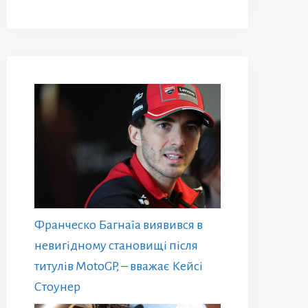
Франческо Багнаїа виявився в
невигідному становищі після
титулів MotoGP, – вважає Кейсі
Стоунер