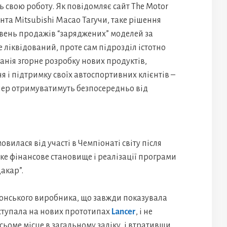
ь свою роботу. Як повідомляє сайт The Motor
нта Mitsubishi Масао Тагучи, таке рішення
івень продажів “заряджених” моделей за
е ліквідований, проте сам підрозділ істотно
панія згорне розробку нових продуктів,
і підтримку своїх автоспортивних клієнтів –
епер отримуватимуть безпосередньо від
вилася від участі в Чемпіонаті світу після
ке фінансове становище і реалізації програми
акар”.
онського виробника, що завжди показувала
иступала на нових прототипах
Lancer
, і не
ьоме місце в загальному заліку, і втративши