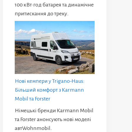
100 кВт·год батарея та динамічне
притискання до треку.
Нові кемпери у Trigano-Haus:
Більший комфорт з Karmann
Mobil та Forster
Німецькі бренди Karmann Mobil
та Forster анонсують нові моделі
автWohnmobil.