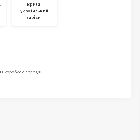
криза:
а
український
варіант
ми з коробкою передач