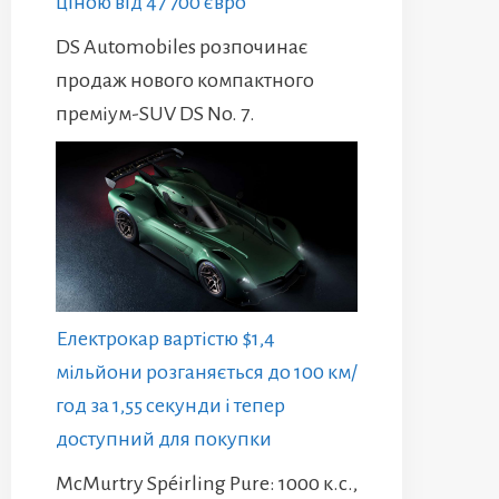
ціною від 47 700 євро
DS Automobiles розпочинає
продаж нового компактного
преміум-SUV DS No. 7.
Електрокар вартістю $1,4
мільйони розганяється до 100 км/
год за 1,55 секунди і тепер
доступний для покупки
McMurtry Spéirling Pure: 1000 к.с.,