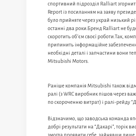
спортивний підрозділ Ralliart згорнит
Report із посиланням на заяву президе
було прийняте через украй низький р
останні два роки.Бренд Ralliart не буд
скоротить об’єм своєї роботи.Так, ком
припинить інформаційне забезпечення 
необхідні деталі і запчастини вони т
Mitsubishi Motors.
Раніше компанія Mitsubishi також відмо
ралі (з WRC виробник пішов через важ
по скороченню витрат) і ралі-рейду “Д
Відзначимо, що заводська команда яп
добрі результати на “Дакарі”, торік в
змогла проявити себе, зайнявши лише с