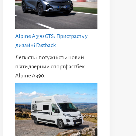
Alpine A390 GTS: Пристрасть у
дизайні Fastback
Легкість і потужність: новий
п’ятидверний спортфастбек
Alpine A390.