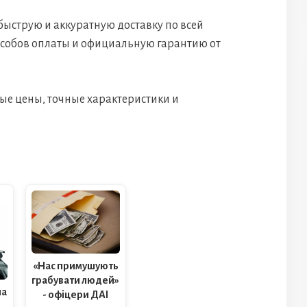
быструю и аккуратную доставку по всей
особов оплаты и официальную гарантию от
ные цены, точные характеристики и
«Нас примушують
грабувати людей»
на
- офіцери ДАІ