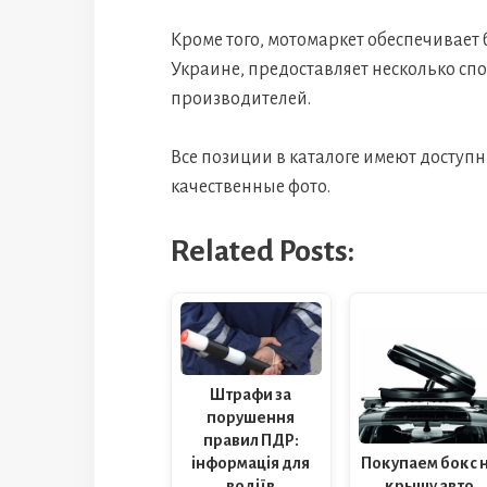
Кроме того, мотомаркет обеспечивает 
Украине, предоставляет несколько сп
производителей.
Все позиции в каталоге имеют доступ
качественные фото.
Related Posts:
Штрафи за
порушення
правил ПДР:
Покупаем бокс 
інформація для
крышу авто
водіїв