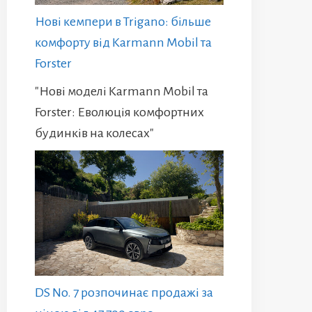
Нові кемпери в Trigano: більше
комфорту від Karmann Mobil та
Forster
"Нові моделі Karmann Mobil та
Forster: Еволюція комфортних
будинків на колесах"
DS No. 7 розпочинає продажі за