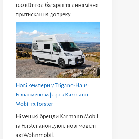
100 кВт·год батарея та динамічне
притискання до треку.
Нові кемпери у Trigano-Haus:
Більший комфорт з Karmann
Mobil та Forster
Німецькі бренди Karmann Mobil
та Forster анонсують нові моделі
автWohnmobil.