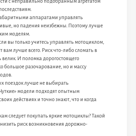
ости с неправильно подобранным агрегатом
последствиям.
 габаритными аппаратами управлять
чивые, но падения неизбежны. Поэтому лучше
гким моделям.
Если вы только учитесь управлять мотоциклом,
 вам лучше всего. Риск что-либо сломать в
 велик. И поломка дорогостоящего
о большое разочарование, но и массу
одов.
ых поездок лучше не выбирать
Чуткие» модели подходят опытным
воих действиях и точно знают, что и когда
кам следует покупать яркие мотоциклы? Такой
снизить риск возникновения дорожно-