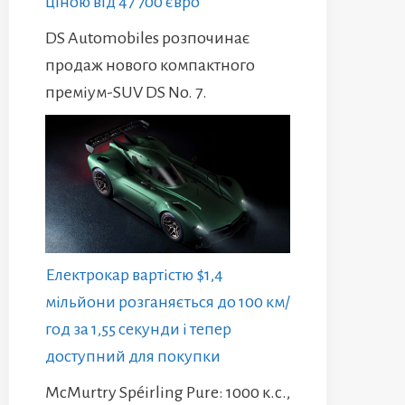
ціною від 47 700 євро
DS Automobiles розпочинає
продаж нового компактного
преміум-SUV DS No. 7.
Електрокар вартістю $1,4
мільйони розганяється до 100 км/
год за 1,55 секунди і тепер
доступний для покупки
McMurtry Spéirling Pure: 1000 к.с.,