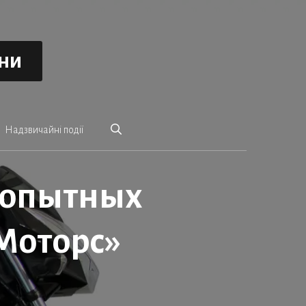
ини
Надзвичайні події
 опытных
Моторс»