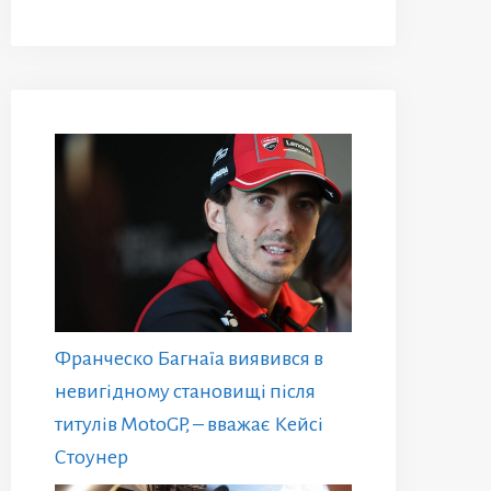
Франческо Багнаїа виявився в
невигідному становищі після
титулів MotoGP, – вважає Кейсі
Стоунер