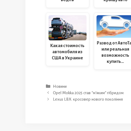
Развод от АвтоТ
Какая стоимость
или реальная
автомобиля из
возможность
США в Украине
купить…
Категорії
Новини
Opel Mokka 2025 став “м’яким” гібридом
Lexus LBX: кросовер нового покоління