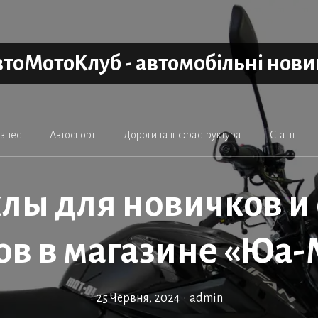
тоМотоКлуб - автомобільні нов
ізнес
Автоспорт
Дороги та інфраструктура
Статті
лы для новичков и
ов в магазине «Юа-
25 Червня, 2024
•
admin