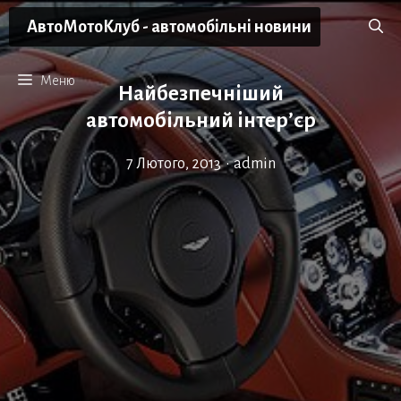
Перейти
АвтоМотоКлуб - автомобільні новини
до
вмісту
Меню
Найбезпечніший
автомобільний інтер’єр
7 Лютого, 2013
•
admin