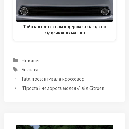
Тойота втретє стала лідером за кількістю
відкликаних машин
Категорії
Новини
Позначки
Безпека
Tata презентувала кроссовер
“Проста і недорога модель” від Citroen