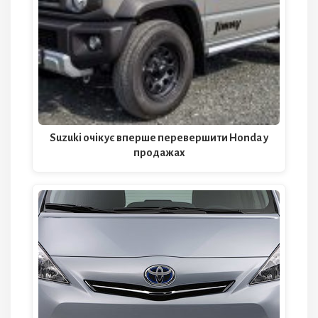
Suzuki очікує вперше перевершити Honda у
продажах