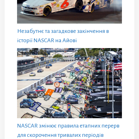
Незабутнє та загадкове закінчення в
історії NASCAR на Айові
NASCAR змінює правила етапних перерв
для скорочення тривалих періодів