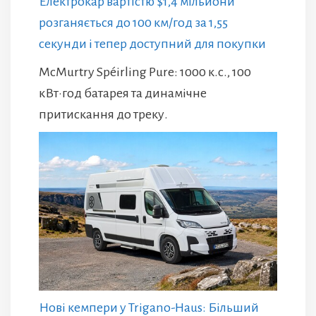
Електрокар вартістю $1,4 мільйони
розганяється до 100 км/год за 1,55
секунди і тепер доступний для покупки
McMurtry Spéirling Pure: 1000 к.с., 100
кВт·год батарея та динамічне
притискання до треку.
Нові кемпери у Trigano-Haus: Більший