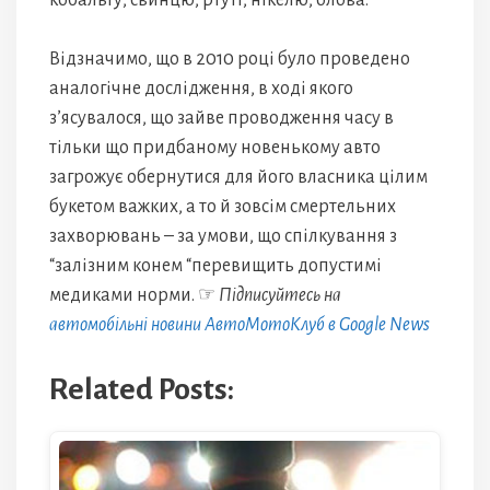
кобальту, свинцю, ртуті, нікелю, олова.
Відзначимо, що в 2010 році було проведено
аналогічне дослідження, в ході якого
з’ясувалося, що зайве проводження часу в
тільки що придбаному новенькому авто
загрожує обернутися для його власника цілим
букетом важких, а то й зовсім смертельних
захворювань – за умови, що спілкування з
“залізним конем “перевищить допустимі
медиками норми. ☞
Підписуйтесь на
автомобільні новини АвтоМотоКлуб в Google News
Related Posts: