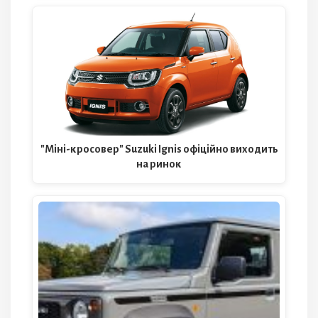
"Міні-кросовер" Suzuki Ignis офіційно виходить
на ринок