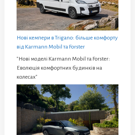
Нові кемпери в Trigano: більше комфорту
від Karmann Mobil та Forster
"Нові моделі Karmann Mobil та Forster:
Еволюція комфортних будинків на
колесах"