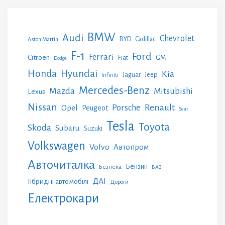
BMW
Audi
Chevrolet
BYD
Cadillac
Aston Martin
F-1
Ford
Ferrari
Citroen
GM
Fiat
Dodge
Honda
Hyundai
Kia
Jeep
Jaguar
Infiniti
Mercedes-Benz
Mazda
Mitsubishi
Lexus
Nissan
Renault
Porsche
Opel
Peugeot
Seat
Tesla
Toyota
Skoda
Subaru
Suzuki
Volkswagen
Volvo
Автопром
Авточиталка
Бензин
Безпека
ВАЗ
ДАІ
Гібридні автомобілі
Дороги
Електрокари