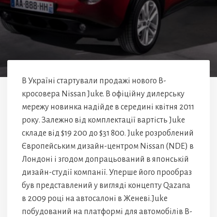
В Україні стартували продажі нового В-
кросовера Nissan Juke. В офіційну дилерську
мережу новинка надійде в середині квітня 2011
року. Залежно від комплектації вартість Juke
складе від $19 200 до $31 800. Juke розроблений
Європейським дизайн-центром Nissan (NDE) в
Лондоні і згодом допрацьований в японській
дизайн-студії компанії. Уперше його прообраз
був представлений у вигляді концепту Qazana
в 2009 році на автосалоні в Женеві.Juke
побудований на платформі для автомобілів В-