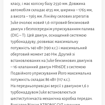
класу, і має колісну базу 2530 мм. Довжина
автомобіля складає 4135 мм, ширина – 1765 мм,
а висота – 1565 мм. Лінійку силових агрегатів
Juke очолює новий 1,6-літровий бензиновий
двигун з безпосереднім уприскуванням палива
(DIG – Т). Цей двигун, оснащений системою
турбонаддуву, розвиває максимальну
потужність 140 кВт (190 к.с.) і максимальний
обертовий момент 240 Нм. Другий зі
встановлюваних на Juke бензинових двигунів
– 16-клапанний двигун HR16DE з системою
Подвійного уприскування Його максимальна
потужність складає 86 кВт (117 к.с.).
На передньопривідні версії з двигуном 1,6 з
турбонаддувом Juke встановлюється
шестиступінчаста механічна коробка передач.