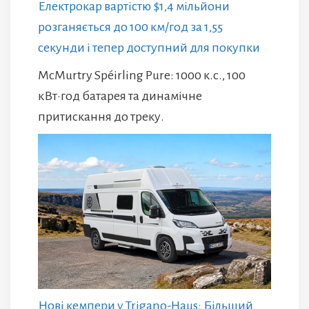
Електрокар вартістю $1,4 мільйони
розганяється до 100 км/год за 1,55
секунди і тепер доступний для покупки
McMurtry Spéirling Pure: 1000 к.с., 100
кВт·год батарея та динамічне
притискання до треку.
Нові кемпери у Trigano-Haus: Більший