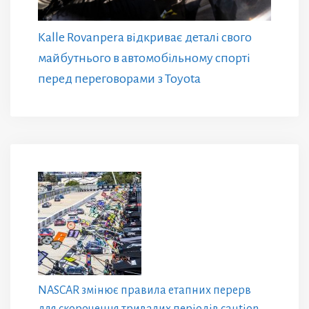
Kalle Rovanpera відкриває деталі свого
майбутнього в автомобільному спорті
перед переговорами з Toyota
NASCAR змінює правила етапних перерв
для скорочення тривалих періодів caution