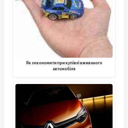
Як зекономити при купівлі вживаного
автомобіля