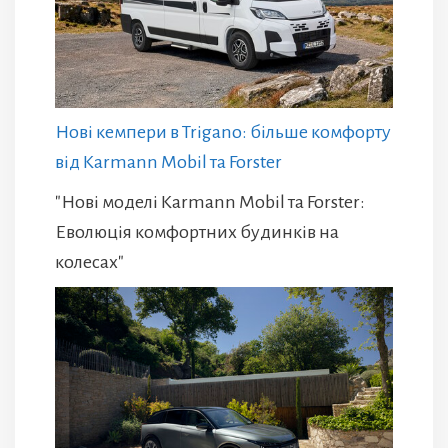
Нові кемпери в Trigano: більше комфорту
від Karmann Mobil та Forster
"Нові моделі Karmann Mobil та Forster:
Еволюція комфортних будинків на
колесах"