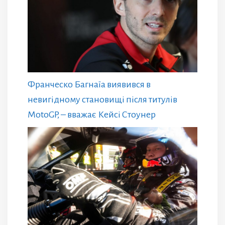
Франческо Багнаїа виявився в
невигідному становищі після титулів
MotoGP, – вважає Кейсі Стоунер