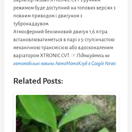
Варіатор Nissan XTRONIC CVT з ручним
режимом буде доступний на топових версіях з
повним приводом і двигуном з
тубронаддувом.
Атмосферний бензиновий двигун 1,6 літра
встановлюватиметься в парі з 5-ступінчастою
механічною трансмісією або вдосконаленим
варіатором XTRONIC CVT. ☞
Підписуйтесь на
автомобільні новини АвтоМотоКлуб в Google News
Related Posts: