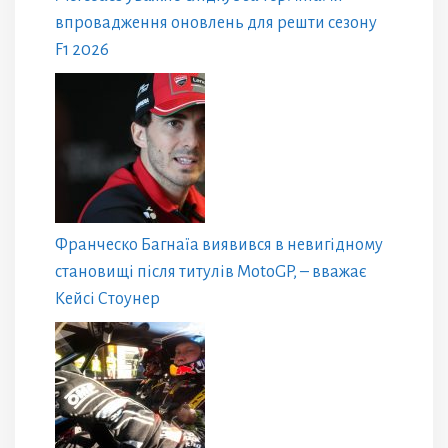
впровадження оновлень для решти сезону
F1 2026
Франческо Багнаїа виявився в невигідному
становищі після титулів MotoGP, – вважає
Кейсі Стоунер