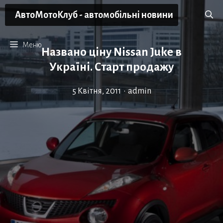
Перейти
АвтоМотоКлуб - автомобільні новини
до
вмісту
Меню
Названо ціну Nissan Juke в
Україні. Старт продажу
5 Квітня, 2011
•
admin