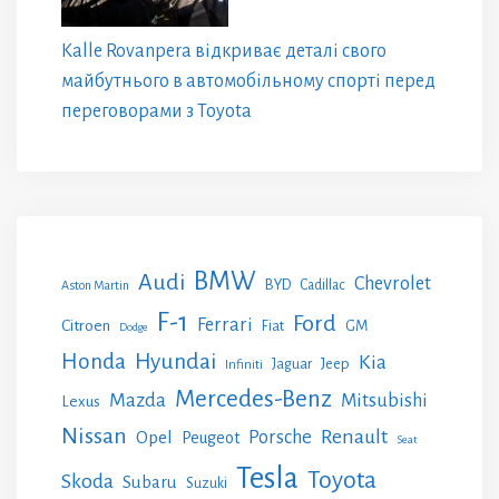
Kalle Rovanpera відкриває деталі свого
майбутнього в автомобільному спорті перед
переговорами з Toyota
BMW
Audi
Chevrolet
BYD
Cadillac
Aston Martin
F-1
Ford
Ferrari
Citroen
GM
Fiat
Dodge
Honda
Hyundai
Kia
Jeep
Jaguar
Infiniti
Mercedes-Benz
Mazda
Mitsubishi
Lexus
Nissan
Renault
Porsche
Opel
Peugeot
Seat
Tesla
Toyota
Skoda
Subaru
Suzuki