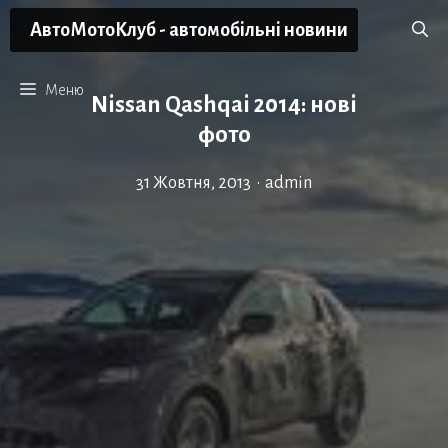
Перейти
АвтоМотоКлуб - автомобільні новини
до
вмісту
Меню
Nissan Qashqai 2014: нові
фото
31 Жовтня, 2013
•
admin