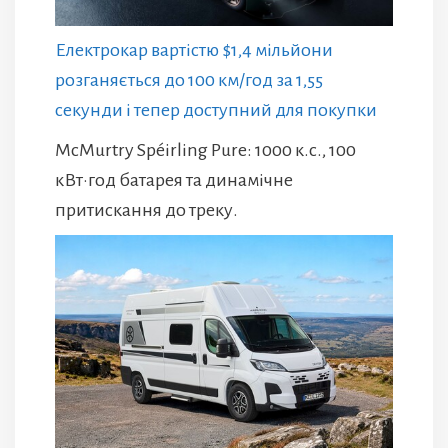
Електрокар вартістю $1,4 мільйони
розганяється до 100 км/год за 1,55
секунди і тепер доступний для покупки
McMurtry Spéirling Pure: 1000 к.с., 100
кВт·год батарея та динамічне
притискання до треку.