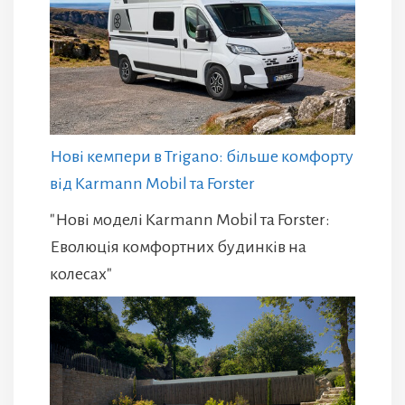
Нові кемпери в Trigano: більше комфорту
від Karmann Mobil та Forster
"Нові моделі Karmann Mobil та Forster:
Еволюція комфортних будинків на
колесах"