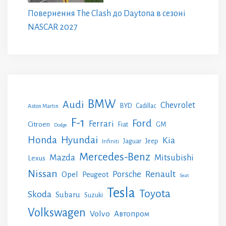
Повернення The Clash до Daytona в сезоні
NASCAR 2027
BMW
Audi
Chevrolet
BYD
Cadillac
Aston Martin
F-1
Ford
Ferrari
Citroen
GM
Fiat
Dodge
Honda
Hyundai
Kia
Jeep
Jaguar
Infiniti
Mercedes-Benz
Mazda
Mitsubishi
Lexus
Nissan
Renault
Porsche
Opel
Peugeot
Seat
Tesla
Toyota
Skoda
Subaru
Suzuki
Volkswagen
Volvo
Автопром