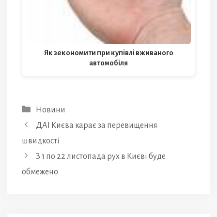
Як зекономити при купівлі вживаного
автомобіля
Категорії
Новини
ДАІ Києва карає за перевищення
швидкості
З 1 по 22 листопада рух в Києві буде
обмежено