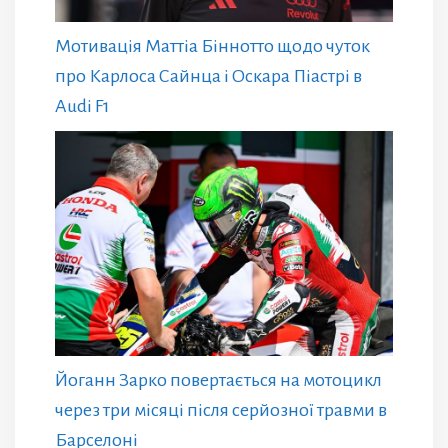
Мотивація Маттіа Біннотто щодо чуток
про Карлоса Сайнца і Оскара Піастрі в
Audi F1
Йоганн Зарко повертається на мотоцикл
через три місяці після серйозної травми в
Барселоні