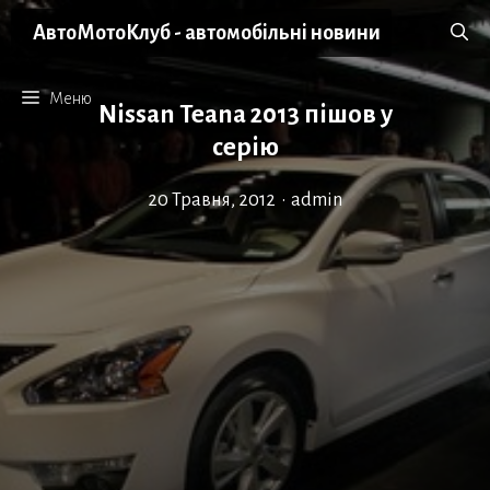
Перейти
АвтоМотоКлуб - автомобільні новини
до
вмісту
Меню
Nissan Teana 2013 пішов у
серію
20 Травня, 2012
•
admin