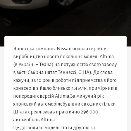
Японська компанія Nissan почала серійне
виробництво нового покоління моделі Altima
(в Україні – Teana) на потужностях свого заводу
в місті Смірна (штат Теннессі, США). До слова
кажучи, за 10 років роботи підприємства з його
конвеєрів зійшло близько 4,4 млн. примірників
попередніх версій Altima.За минулий рік
японський автомобілебудівник в одних тільки
Штатах реалізував практично 296 000
автомобілів Altima.
Це дозволило моделі стати другою за