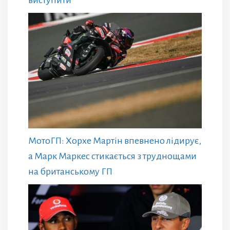
виступити
МотоГП: Хорхе Мартін впевнено лідирує,
а Марк Маркес стикається з труднощами
на британському ГП