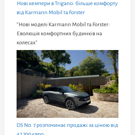
Нові кемпери в Trigano: більше комфорту
від Karmann Mobil та Forster
"Нові моделі Karmann Mobil та Forster:
Еволюція комфортних будинків на
колесах"
DS No. 7 розпочинає продажі за ціною від
47 700 євро