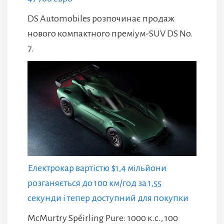
DS Automobiles розпочинає продаж
нового компактного преміум-SUV DS No.
7.
Електрокар вартістю $1,4 мільйони
розганяється до 100 км/год за 1,55
секунди і тепер доступний для покупки
McMurtry Spéirling Pure: 1000 к.с., 100