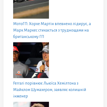
МотоГП: Хорхе Мартін впевнено лідирує, а
Марк Маркес стикається з труднощами на
британському ГП
Ferrari порівнює Льюїса Хемілтона з
Майклом Шумахером, заявляє колишній
інженер