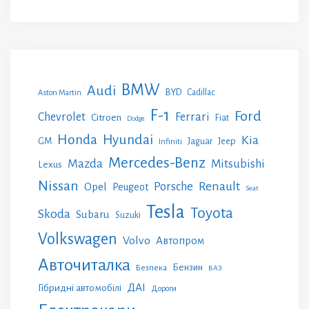
BMW
Audi
BYD
Cadillac
Aston Martin
F-1
Ford
Chevrolet
Ferrari
Citroen
Fiat
Dodge
Honda
Hyundai
Kia
GM
Jeep
Jaguar
Infiniti
Mercedes-Benz
Mazda
Mitsubishi
Lexus
Nissan
Renault
Porsche
Opel
Peugeot
Seat
Tesla
Toyota
Skoda
Subaru
Suzuki
Volkswagen
Volvo
Автопром
Авточиталка
Бензин
Безпека
ВАЗ
ДАІ
Гібридні автомобілі
Дороги