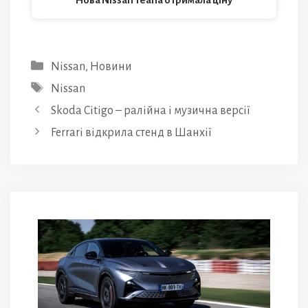
Нова Nissan Teana отримала ціну
Категорії
Nissan
,
Новини
Позначки
Nissan
Skoda Citigo – ралійна і музична версії
Ferrari відкрила стенд в Шанхії