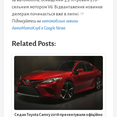
за автомобіль, оснащений 3,5-літровим 270-
сильним мотором V6. Відвантаження новинки
дилерам починається вже в липні. ☞
Підписуйтесь на
автомобільні новини
АвтоМотоКлуб в Google News
Related Posts:
Седан Toyota Camry 2018 презентували офіційно