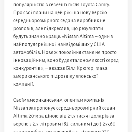
популярністю в сегменті після Toyota Camry.
Про свої плани на цей рік і на нову версію
середньорозмірного седана виробник не
розповів, але підкреслив, що результати
будуть значно краще. «Nissan Altima – один з
найпопулярніших і найвідоміших у США
автомобілів. Нове ж покоління стане не просто
інноваційним, воно буде еталоном якості серед
конкурентів », – вважає Білл Крюгер, глава
американського підрозділу японської
компанії.
Своїм американським клієнтам компанія
Nissan запропонує середньорозмірний седан
Altima 2013 за ціною від 21,5 тисячі доларів за
версію з 2,5-літровим 182-сильним і до $ 25360