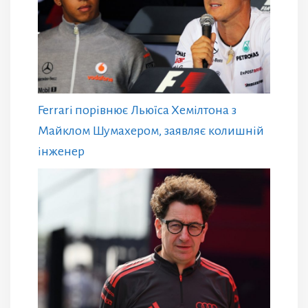
Ferrari порівнює Льюїса Хемілтона з
Майклом Шумахером, заявляє колишній
інженер