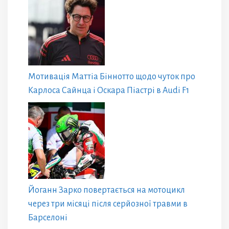
Мотивація Маттіа Біннотто щодо чуток про
Карлоса Сайнца і Оскара Піастрі в Audi F1
Йоганн Зарко повертається на мотоцикл
через три місяці після серйозної травми в
Барселоні