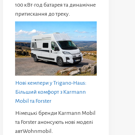
100 кВт·год батарея та динамічне
притискання до треку.
Нові кемпери у Trigano-Haus:
Більший комфорт з Karmann
Mobil та Forster
Німецькі бренди Karmann Mobil
та Forster анонсують нові моделі
автWohnmobil.