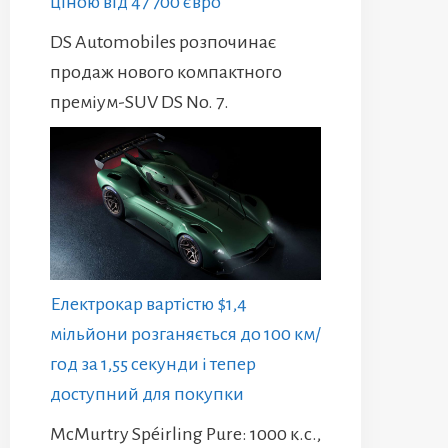
ціною від 47 700 євро
DS Automobiles розпочинає
продаж нового компактного
преміум-SUV DS No. 7.
Електрокар вартістю $1,4
мільйони розганяється до 100 км/
год за 1,55 секунди і тепер
доступний для покупки
McMurtry Spéirling Pure: 1000 к.с.,