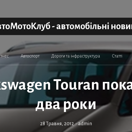
тоМотоКлуб - автомобільні нов
ізнес
Автоспорт
Дороги та інфраструктура
Статті
swagen Touran пок
два роки
28 Травня, 2012
•
admin