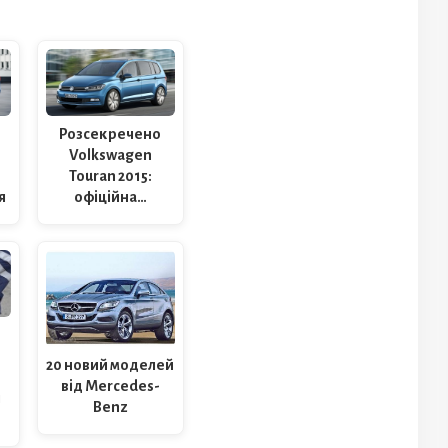
Розсекречено
Volkswagen
Touran 2015:
я
офіційна…
20 новий моделей
від Mercedes-
я
Benz