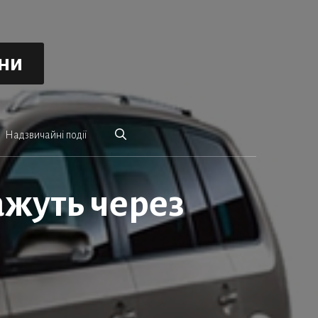
ини
Надзвичайні події
ажуть через