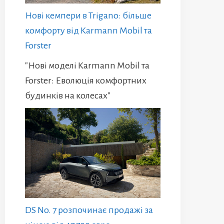
Нові кемпери в Trigano: більше
комфорту від Karmann Mobil та
Forster
"Нові моделі Karmann Mobil та
Forster: Еволюція комфортних
будинків на колесах"
DS No. 7 розпочинає продажі за