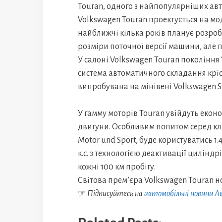
Touran, одного з найпопулярніших авт
Volkswagen Touran проектується на мо
найближчі кілька років планує розроб
розміри поточної версії машини, але п
У салоні Volkswagen Touran покоління 
система автоматичного складання кріс
випробувана на мінівені Volkswagen S
У гамму моторів Touran увійдуть еконо
двигуни. Особливим попитом серед клі
Motor und Sport, буде користуватись 1
к.с. з технологією деактивації циліндр
кожні 100 км пробігу.
Світова прем’єра Volkswagen Touran н
☞
Підписуйтесь на
автомобільні новини 