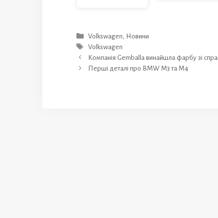
Категорії
Volkswagen
,
Новини
Позначки
Volkswagen
Компанія Gemballa винайшла фарбу зі спра
Перші деталі про BMW M3 та M4