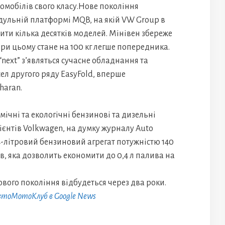
омобілів свого класу.Нове покоління
дульній платформі MQB, на якій VW Group в
ити кілька десятків моделей. Мінівен збереже
ри цьому стане на 100 кг легше попередника.
“next” з’являться сучасне обладнання та
ел другого ряду EasyFold, вперше
haran.
мічні та екологічні бензинові та дизельні
єнтів Volkwagen, на думку журналу Auto
.4-літровий бензиновий агрегат потужністю 140
ів, яка дозволить економити до 0,4 л палива на
ового покоління відбудеться через два роки.
АвтоМотоКлуб в Google News