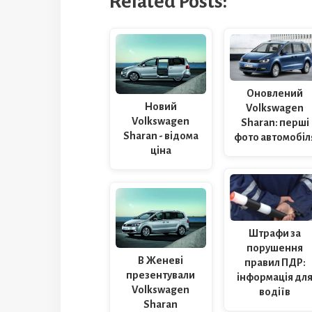
Related Posts:
Оновлений
Новий
Volkswagen
Volkswagen
Sharan: перші
Sharan - відома
фото автомобіл
ціна
Штрафи за
порушення
В Женеві
правил ПДР:
презентували
інформація дл
Volkswagen
водіїв
Sharan