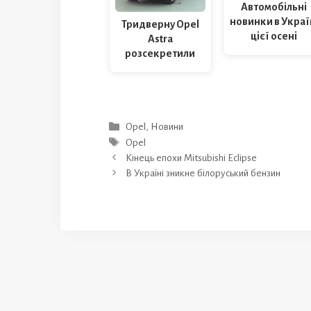
Автомобільні
новинки в Украї
Тридверну Opel
цієї осені
Astra
розсекретили
Категорії
Opel
,
Новини
Позначки
Opel
Кінець епохи Mitsubishi Eclipse
В Україні зникне білоруський бензин