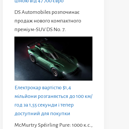
ціною від 47 700 євро
DS Automobiles розпочинає
продаж нового компактного
преміум-SUV DS No. 7.
Електрокар вартістю $1,4
мільйони розганяється до 100 км/
год за 1,55 секунди і тепер
доступний для покупки
McMurtry Spéirling Pure: 1000 к.с.,