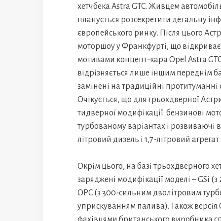
хетчбека Astra GTC. Живцем автомобіл
планується розсекретити детальну інф
європейського ринку. Після цього Аст
моторшоу у Франкфурті, що відкриває
мотивами концепт-кара Opel Astra GTC
відрізняється лише іншим переднім ба
замінені на традиційні протитуманні 
Очікується, що для трьохдверної Астри
тидверної модифікації: бензинові мотор
турбованому варіантах і розвиваючі від
літровий дизель і 1,7-літровий агрегат 
Окрім цього, на базі трьохдверного хе
заряджені модифікації моделі – GSi (з
OPC (з 300-сильним дволітровим турб
уприскуванням палива). Також версія 
фахівцями британського виробника сп