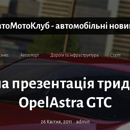
тоМотоКлуб - автомобільні нов
ізнес
Автоспорт
Дороги та інфраструктура
Статті
а презентація три
OpelAstra GTC
26 Квітня, 2011
•
admin