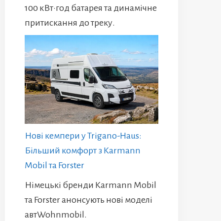
100 кВт·год батарея та динамічне
притискання до треку.
Нові кемпери у Trigano-Haus:
Більший комфорт з Karmann
Mobil та Forster
Німецькі бренди Karmann Mobil
та Forster анонсують нові моделі
автWohnmobil.