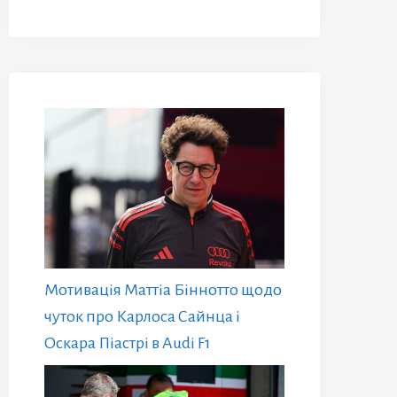
Мотивація Маттіа Біннотто щодо
чуток про Карлоса Сайнца і
Оскара Піастрі в Audi F1