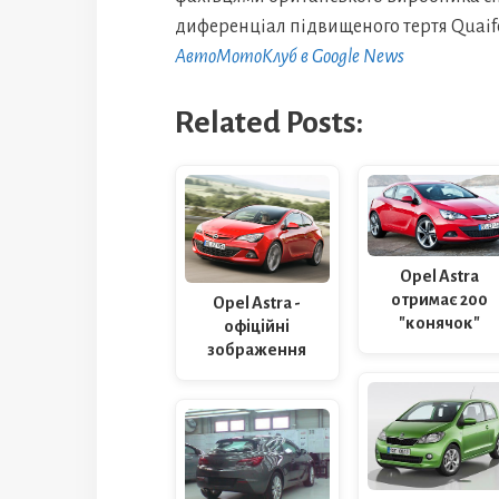
диференціал підвищеного тертя Quaif
АвтоМотоКлуб в Google News
Related Posts:
Opel Astra
отримає 200
Opel Astra -
"конячок"
офіційні
зображення