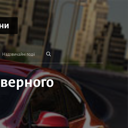
ини
Надзвичайні події
дверного