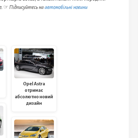
e. ☞
Підписуйтесь на
автомобільні новини
Opel Astra
отримає
абсолютно новий
дизайн