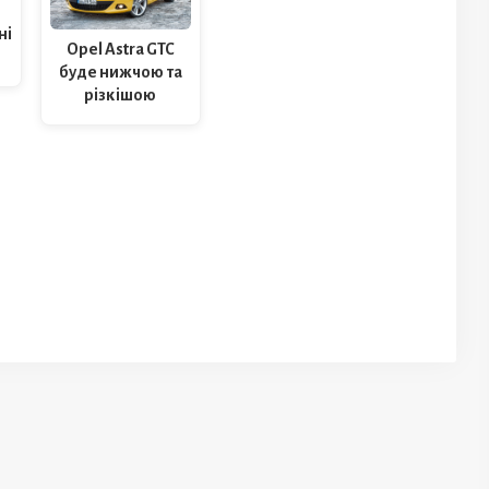
ні
Opel Astra GTC
буде нижчою та
різкішою