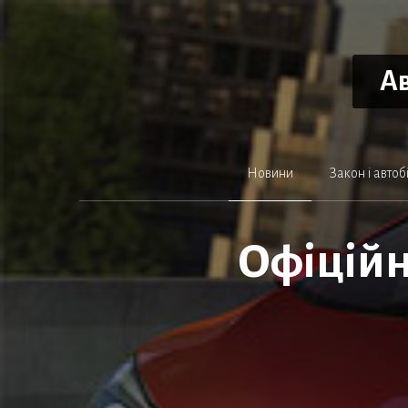
Перейти
до
вмісту
Ав
Новини
Закон і автоб
Офіційн