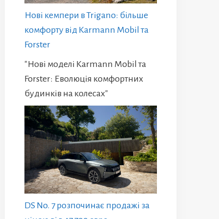
Нові кемпери в Trigano: більше
комфорту від Karmann Mobil та
Forster
"Нові моделі Karmann Mobil та
Forster: Еволюція комфортних
будинків на колесах"
DS No. 7 розпочинає продажі за