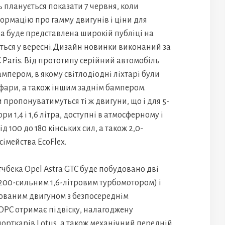
ь планується показати 7 червня, коли
ормацію про гамму двигунів і ціни для
ра буде представлена широкій публіці на
ться у вересні.Дизайн новинки виконаний за
 Paris. Від прототипу серійний автомобіль
мпером, в якому світлодіодні ліхтарі були
фари, а також іншим заднім бампером.
 пропонуватимуться ті ж двигуни, що і для 5-
и 1,4 і 1,6 літра, доступні в атмосферному і
 100 до 180 кінських сил, а також 2,0-
сімейства EcoFlex.
тчбека Opel Astra GTC буде побудовано дві
 200-сильним 1,6-літровим турбомотором) і
ованим двигуном з безпосереднім
OPC отримає підвіску, налагоджену
орткарів Lotus, а також механічний передній